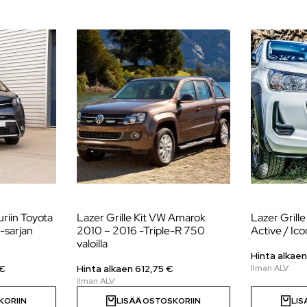
uriin Toyota
Lazer Grille Kit VW Amarok
Lazer Grille
-sarjan
2010 – 2016 -Triple-R 750
Active / Ic
valoilla
Hinta alkae
€
Hinta alkaen
612,75
€
KORIIN
LISÄÄ OSTOSKORIIN
LIS