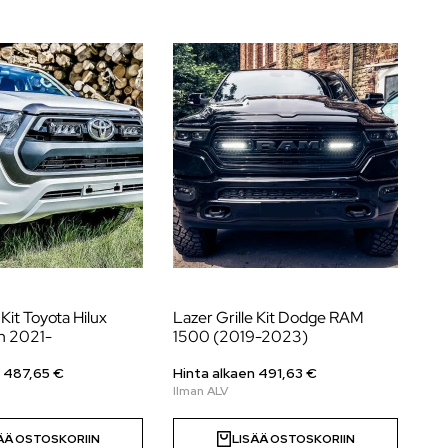
 Kit Toyota Hilux
Lazer Grille Kit Dodge RAM
Laz
on 2021-
1500 (2019-2023)
Co
lis
n
487,65
€
Hinta alkaen
491,63
€
Hi
ÄÄ OSTOSKORIIN
LISÄÄ OSTOSKORIIN