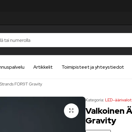
nnuspalvelu
Artikkelit
Toimipisteet ja yhteystiedot
 Strands FOR9T Gravity
Kategoria:
LED-äärivalot
Valkoinen 
Gravity