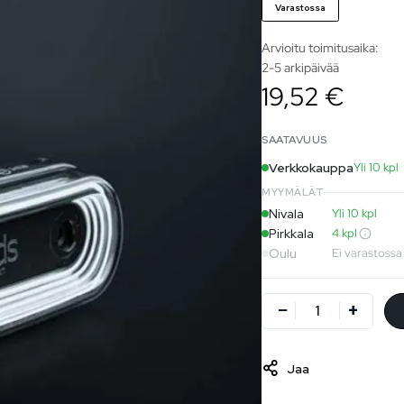
Varastossa
Arvioitu toimitusaika:
2-5 arkipäivää
19,52 €
SAATAVUUS
Verkkokauppa
Yli 10 kpl
MYYMÄLÄT
Nivala
Yli 10 kpl
Pirkkala
4 kpl
Oulu
Ei varastossa
Jaa