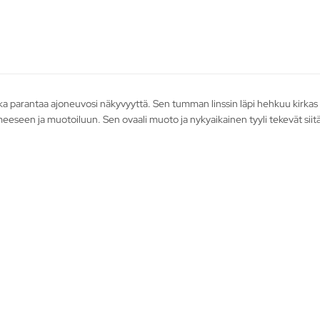
ka parantaa ajoneuvosi näkyvyyttä. Sen tumman linssin läpi hehkuu kirkas L
eeseen ja muotoiluun. Sen ovaali muoto ja nykyaikainen tyyli tekevät siit