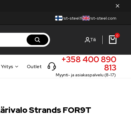
rst-steel.fi
rst-steel.com
0
Tili
+358 400 890
813
Yritys
Outlet
Myynti- ja asiakaspalvelu (8-17)
Äärivalo Strands FOR9T