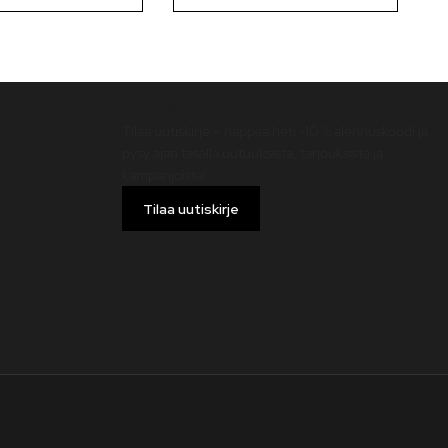
Uutiskirje
Tilaa uutiskirje – nappaa heti -10 % alennuskoodi ja
pysy ajan tasalla uutuuksista, tarjouksista ja
kampanjoista!
Tilaa uutiskirje