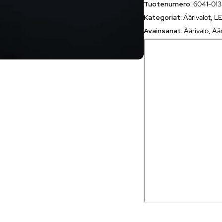
Tuotenumero:
6041-01
Kategoriat:
Äärivalot
,
LE
Avainsanat:
Äärivalo
,
Äär