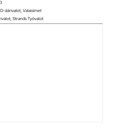
33
D-äärivalot
,
Valaisimet
ivalot
,
Strands Työvalot