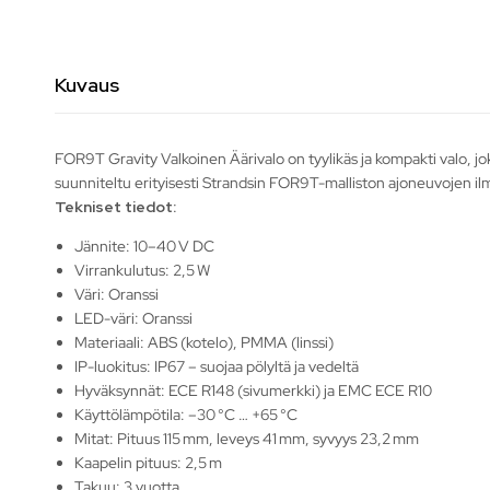
Kuvaus
FOR9T Gravity Valkoinen Äärivalo on tyylikäs ja kompakti valo, jo
suunniteltu erityisesti Strandsin FOR9T-malliston ajoneuvojen ilm
Tekniset tiedot:
Jännite: 10–40 V DC
Virrankulutus: 2,5 W
Väri: Oranssi
LED-väri: Oranssi
Materiaali: ABS (kotelo), PMMA (linssi)
IP-luokitus: IP67 – suojaa pölyltä ja vedeltä
Hyväksynnät: ECE R148 (sivumerkki) ja EMC ECE R10
Käyttölämpötila: –30 °C … +65 °C
Mitat: Pituus 115 mm, leveys 41 mm, syvyys 23,2 mm
Kaapelin pituus: 2,5 m
Takuu: 3 vuotta