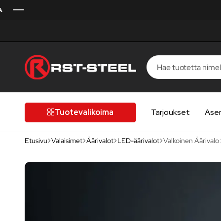
RST-
Kotimaista
Steel
laatua,
laatutietoiselle
Tuotevalikoima
Tarjoukset
Ase
autoilijalle
Etusivu
Valaisimet
Äärivalot
LED-äärivalot
Valkoinen Äärivalo