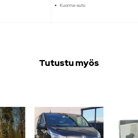
Kuorma-auto
Tutustu myös