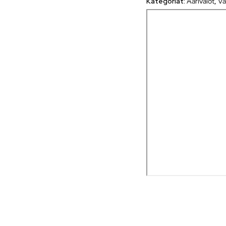
Kategoriat:
Äärivalot
,
Va