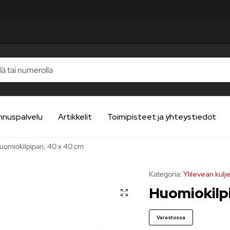
STELUA
STELUA
STELUA
STELUA
STELUA
nnuspalvelu
Artikkelit
Toimipisteet ja yhteystiedot
uomiokilpipari, 40 x 40 cm
Kategoria:
Ylileveän kulj
Huomiokilpi
Varastossa