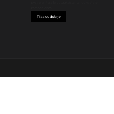
pysy ajan tasalla uutuuksista, tarjouksista ja
kampanjoista!
Tilaa uutiskirje