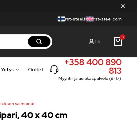
rst-steel.fi
rst-steel.com
0
Tili
+358 400 890
813
Yritys
Outlet
Myynti- ja asiakaspalvelu (8-17)
etuksen valosarjat
pari, 40 x 40 cm