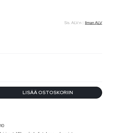
Sis. ALV:n
|
Ilman ALV
LISÄÄ OSTOSKORIIN
10