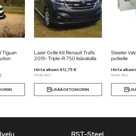
W Tiguan
Lazer Grille Kit Renault Trafic
Steeler Va
ution
2019- Triple-R 750 lisävaloilla
putkelle
Hinta alkaen
612,75
€
Hinta alkae
€
KORIIN
LISÄÄ OSTOSKORIIN
LIS
lvelu
RST-Steel