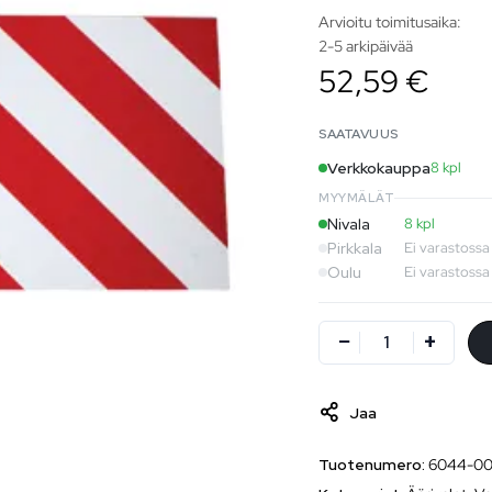
Arvioitu toimitusaika:
2-5 arkipäivää
52,59 €
SAATAVUUS
Verkkokauppa
8 kpl
MYYMÄLÄT
Nivala
8 kpl
Pirkkala
Ei varastossa
Oulu
Ei varastossa
Jaa
Tuotenumero:
6044-00