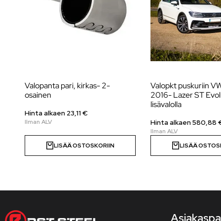
Valopanta pari, kirkas- 2-
Valopkt puskuriin V
osainen
2016- Lazer ST Evol
lisävalolla
Hinta alkaen
23,11
€
Hinta alkaen
580,88
LISÄÄ OSTOSKORIIN
LISÄÄ OSTOS
Asiakaspa