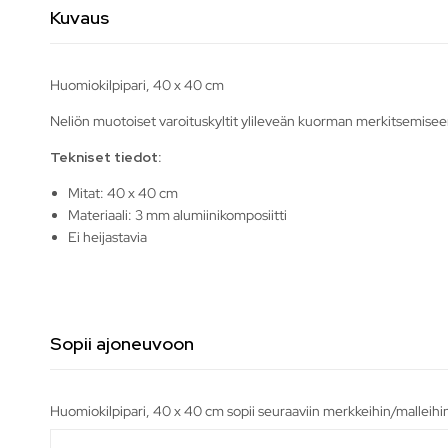
Kuvaus
Huomiokilpipari, 40 x 40 cm
Neliön muotoiset varoituskyltit ylileveän kuorman merkitsemisee
Tekniset tiedot:
Mitat: 40 x 40 cm
Materiaali: 3 mm alumiinikomposiitti
Ei heijastavia
Sopii ajoneuvoon
Huomiokilpipari, 40 x 40 cm sopii seuraaviin merkkeihin/malleihi