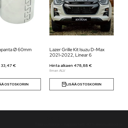
lopanta Ø 60mm
Lazer Grille Kit Isuzu D-Max
Li
2021-2022, Linear 6
Hil
n 33,47 €
Hinta alkaen
478,88
€
Hi
ÄÄ OSTOSKORIIN
LISÄÄ OSTOSKORIIN
Uutiskirje
Tilaa uutiskirje – nappaa heti -10 % alennuskoodi ja