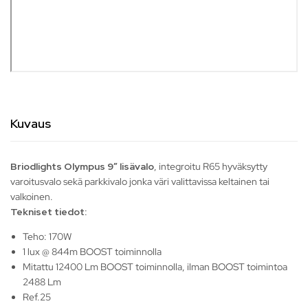
Kuvaus
Briodlights Olympus 9″ lisävalo
, integroitu R65 hyväksytty
varoitusvalo sekä parkkivalo jonka väri valittavissa keltainen tai
valkoinen.
Tekniset tiedot:
Teho: 170W
1 lux @ 844m BOOST toiminnolla
Mitattu 12400 Lm BOOST toiminnolla, ilman BOOST toimintoa
2488 Lm
Ref.25