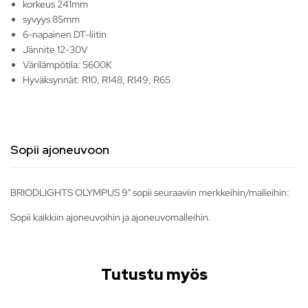
korkeus 241mm
syvyys 85mm
6-napainen DT-liitin
Jännite 12-30V
Värilämpötila: 5600K
Hyväksynnät: R10, R148, R149, R65
Sopii ajoneuvoon
BRIODLIGHTS OLYMPUS 9" sopii seuraaviin merkkeihin/malleihin:
Sopii kaikkiin ajoneuvoihin ja ajoneuvomalleihin.
Tutustu myös