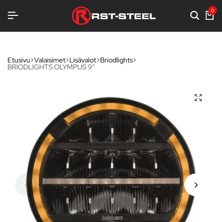
0
Etusivu
Valaisimet
Lisävalot
Briodlights
BRIODLIGHTS OLYMPUS 9″