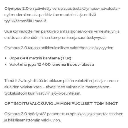
Olympus 2.0
on päivitetty versio suositusta Olympus-lisävalosta –
nyt modernimmalla parkkivalon muotoilulla ja entistä
tyylikkäämmällä ilmeellä.
Uusi kolmiulotteinen parkkivalo antaa ajoneuvollesi viimeistellyn ja
erottuvan ulkonäön, ilman kompromisseja suorituskyvyssä.
Olympus 2.0 tarjoaa poikkeuksellisen valotehon ja näkyvyyden:
Jopa 844 metrin kantama (1 lux)
Valoteho jopa 12 400 lumenia Boost-tilassa
Tämä lisävalo yhdistää tehokkaan pitkän valokeilan ja laajan reuna-
alueiden valaistuksen – täydellinen valinta niin maantieajoon,
työkalustoon kuin vaativiin ajo-olosuhteisiin.
OPTIMOITU VALOKUVIO JA MONIPUOLISET TOIMINNOT
Olympus 2.0 hyödyntää parannettua optiikkaa, joka tuottaa tasaisen
ja häikäisemättömän valokuvion.