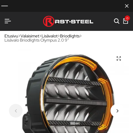
0
Etusivu
Valaisimet
Lisävalot
Briodlights
Lisävalo Briodlights Olympus 2.0 9″