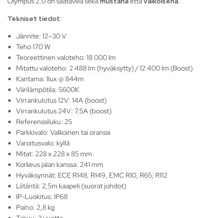
Olympus 2.0 on saatavilla sekä
mustana
että
valkoisena
.
Tekniset tiedot:
Jännite: 12–30 V
Teho 170 W
Teoreettinen valoteho: 18 000 lm
Mitattu valoteho: 2 488 lm (hyväksytty) / 12 400 lm (Boost)
Kantama: 1lux @ 844m
Värilämpötila: 5600K
Virrankulutus 12V: 14A (boost)
Virrankulutus 24V: 7,5A (boost)
Referenssiluku: 25
Parkkivalo: Valkoinen tai oranssi
Varoitusvalo: kyllä
Mitat: 228 x 228 x 85 mm
Korkeus jalan kanssa: 241 mm
Hyväksynnät: ECE R148, R149, EMC R10, R65, R112
Liitäntä: 2,5m kaapeli (suorat johdot)
IP-Luokitus: IP68
Paino: 2,8 kg