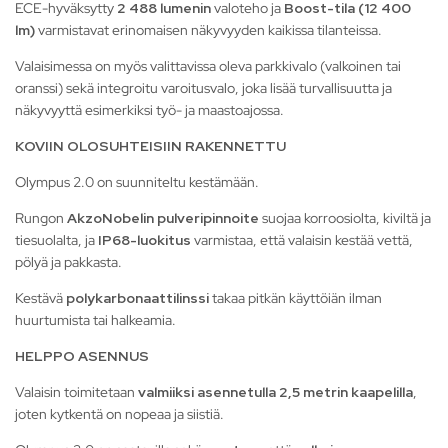
ECE-hyväksytty
2 488 lumenin
valoteho ja
Boost-tila (12 400
lm)
varmistavat erinomaisen näkyvyyden kaikissa tilanteissa.
Valaisimessa on myös valittavissa oleva parkkivalo (valkoinen tai
oranssi) sekä integroitu varoitusvalo, joka lisää turvallisuutta ja
näkyvyyttä esimerkiksi työ- ja maastoajossa.
KOVIIN OLOSUHTEISIIN RAKENNETTU
Olympus 2.0 on suunniteltu kestämään.
Rungon
AkzoNobelin pulveripinnoite
suojaa korroosiolta, kiviltä ja
tiesuolalta, ja
IP68-luokitus
varmistaa, että valaisin kestää vettä,
pölyä ja pakkasta.
Kestävä
polykarbonaattilinssi
takaa pitkän käyttöiän ilman
huurtumista tai halkeamia.
HELPPO ASENNUS
Valaisin toimitetaan
valmiiksi asennetulla 2,5 metrin kaapelilla
,
joten kytkentä on nopeaa ja siistiä.