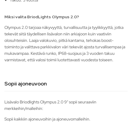
Takuu: 3 vuotta
Miksi valita BriodLights Olympus 2.0?
Olympus 2.0 tarjoaa näkyvyyttä, turvallisuutta ja tyylikkyyttä, jotka
tekevät siitä täydellisen lisävalon niin arkiajoon kuin vaativiin
olosuhteisiin. Laaja valokuvio, pitkä kantama, tehokas boost-
toiminto ja valittava parkkivalon väri tekevät ajosta turvallisempaa ja
mukavampaa. Kestävä runko, IP68-suojaus ja 3 vuoden takuu
varmistavat, että valosi toimii luotettavasti vuodesta toiseen.
Sopii ajoneuvoon
Lisävalo Briodlights Olympus 2.0 9" sopii seuraaviin
merkkeihin/malleihin:
Sopii kaikkiin ajoneuvoihin ja ajoneuvomalleihin.