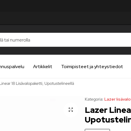
nnuspalvelu
Artikkelit
Toimipisteet ja yhteystiedot
Linear 18 Lisävalopaketti, Upotustelineellä
Kategoria:
Lazer lisävalo
Lazer Linea
Upotustelin