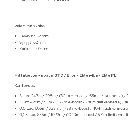
Valaisimen koko:
Leveys: 532 mm
Syvyys: 62 mm
Korkeus: 40 mm
Mittatietoa valosta:
STD / Elite / Elite i-lba / Elite PL
Kantavuus:
3 Lux: 247m / 295m / (301m e-boost / 165m tieliikennetila) /
1 Lux: 428m / 511m / (522m e-boost / 286m tieliikennetila) /
0,5 Lux: 605m / 723m / (738m e-boost / 404m tieliikennetil
0,25 Lux: 855m / 1023m / (1043m e-boost / 571m tieliikennet