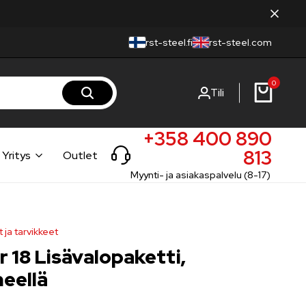
rst-steel.fi
rst-steel.com
0
Tili
+358 400 890
813
Yritys
Outlet
Myynti- ja asiakaspalvelu (8-17)
t ja tarvikkeet
r 18 Lisävalopaketti,
eellä