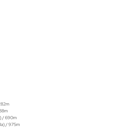
 282m
 488m
a) / 690m
ila) / 975m