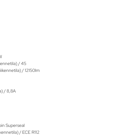
W
kennetila) / 45
ikennetila) / 12150lm
a) / 8,8A
-pin Superseal
kennetila) / ECE R112