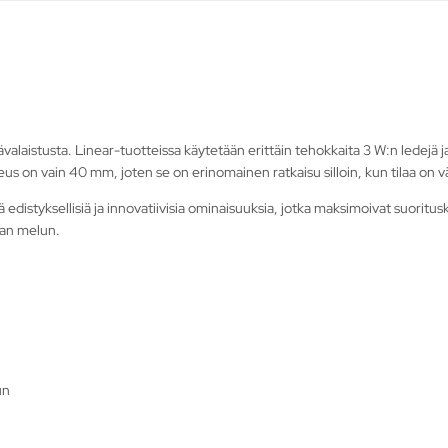
ävalaistusta. Linear-tuotteissa käytetään erittäin tehokkaita 3 W:n ledejä ja
eus on vain 40 mm, joten se on erinomainen ratkaisu silloin, kun tilaa o
 edistyksellisiä ja innovatiivisia ominaisuuksia, jotka maksimoivat suoritus
man melun.
un