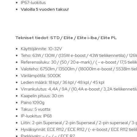
IP67-luokitus
Valoilla 5 vuoden takuu!
Tekniset tiedot: STD / Elite / Elite i-lba / Elite PL
Käyttöjännite: 10-32V
Teho: 63W / 130W / (135W e-boost / 43W tieliikennetila) / 126
Referenssiluku: 30 / (50 / 20 e-mark) / ( – e-boost / 17,5 tielii
Valoteho: 6750lm / 13500lm / (18000lm e-boost / 5538lm tieli
Värilämpötila: 5000K
Ledien määrä: 18 kpl / 36 kpl / 48 kpl / 45 kpl
Virrankulutus: 4,4A / 9A / (10,4A e-boost / 3,2A tieliikennetil
Kaapelin pituus: 30 cm
Paino 1090g
Takuu: 5 vuotta
IP-luokitus: IP68
Liitin: 2-pin Superseal / 2-pin Superseal / 2-pin superseal / 3
Hyväksynnät: ECE R112 / ECE R112 / (- e-boost / ECE R112 tielii
Parkkivalo: – / – / – / ECE R7