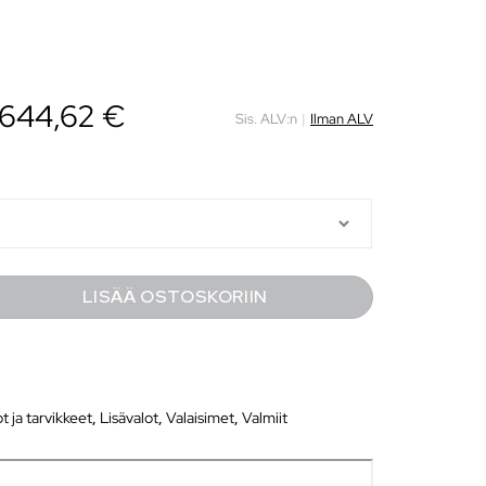
644,62
€
Sis. ALV:n
|
Ilman ALV
LISÄÄ OSTOSKORIIN
ot ja tarvikkeet
,
Lisävalot
,
Valaisimet
,
Valmiit