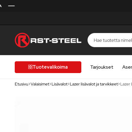
RST-
Kotimaista
Steel
laatua,
laatutietoiselle
Tuotevalikoima
Tarjoukset
Ase
autoilijalle
Etusivu
Valaisimet
Lisävalot
Lazer lisävalot ja tarvikkeet
Lazer 