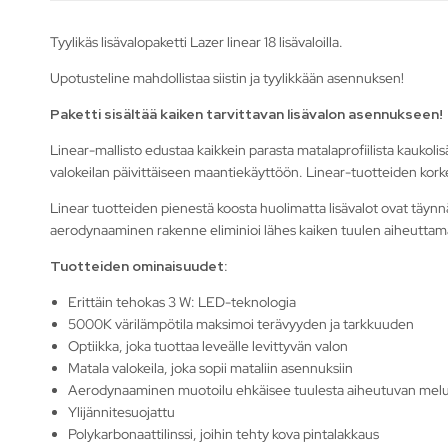
Tyylikäs lisävalopaketti Lazer linear 18 lisävaloilla.
Upotusteline mahdollistaa siistin ja tyylikkään asennuksen!
Paketti sisältää kaiken tarvittavan lisävalon asennukseen!
Linear-mallisto edustaa kaikkein parasta matalaprofiilista kaukolis
valokeilan päivittäiseen maantiekäyttöön. Linear-tuotteiden kork
Linear tuotteiden pienestä koosta huolimatta lisävalot ovat täynnä
aerodynaaminen rakenne eliminioi lähes kaiken tuulen aiheutta
Tuotteiden ominaisuudet:
Erittäin tehokas 3 W: LED-teknologia
5000K värilämpötila maksimoi terävyyden ja tarkkuuden
Optiikka, joka tuottaa leveälle levittyvän valon
Matala valokeila, joka sopii mataliin asennuksiin
Aerodynaaminen muotoilu ehkäisee tuulesta aiheutuvan mel
Ylijännitesuojattu
Polykarbonaattilinssi, joihin tehty kova pintalakkaus