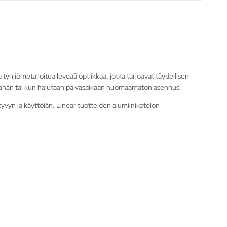
 tyhjiömetalloitua leveää optiikkaa, jotka tarjoavat täydellisen
n vähän tai kun halutaan päiväsaikaan huomaamaton asennus.
kyvyn ja käyttöiän. Linear tuotteiden alumiinikotelon