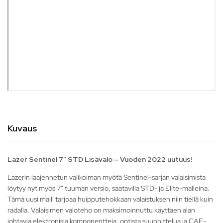
Kuvaus
Lazer Sentinel 7” STD Lisävalo – Vuoden 2022 uutuus!
Lazerin laajennetun valikoiman myötä Sentinel-sarjan valaisimista
löytyy nyt myös 7” tuuman versio, saatavilla STD- ja Elite-malleina.
Tämä uusi malli tarjoaa huipputehokkaan valaistuksen niin tiellä kuin
radalla. Valaisimen valoteho on maksimoinnuttu käyttäen alan
johtavia elektronisia komponentteja, optista suunnittelua ja CAE-