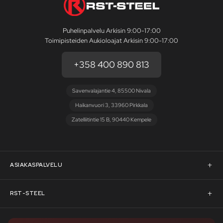
Puhelinpalvelu Arkisin 9:00-17:00
Toimipisteiden Aukioloajat Arkisin 9:00-17:00
+358 400 890 813
Savenvalajantie 4, 85500 Nivala
Haikanvuori 3, 33960 Pirkkala
Zatelliitintie 15 B, 90440 Kempele
ASIAKASPALVELU
Asiakaspalvelu
RST-STEEL
Pyydä tarjous
RST-Steelin tarina