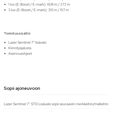
1 lux (E-Boost / E-mark): 608 m / 272 m
3 lux (E-Boost / E-mark): 351 m / 157 m
Toimitussisältö:
Lazer Sentinel 7” lisävalo
Kiinnitysjalusta
Asennusohjeet
Sopii ajoneuvoon
Lazer Sentinel 7'' STD Lisävalo sopii seuraaviin merkkeihin/malleihin: