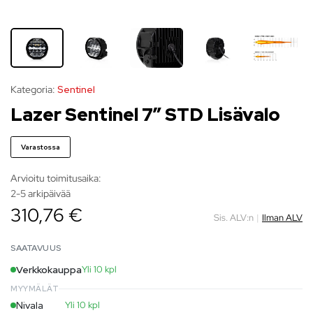
Kategoria:
Sentinel
Lazer Sentinel 7” STD Lisävalo
Varastossa
Arvioitu toimitusaika:
2-5 arkipäivää
310,76 €
Sis. ALV:n
|
Ilman ALV
SAATAVUUS
Verkkokauppa
Yli 10 kpl
MYYMÄLÄT
Nivala
Yli 10 kpl