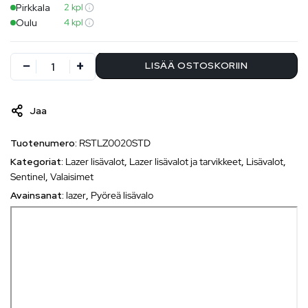
Pirkkala
2 kpl
Oulu
4 kpl
LISÄÄ OSTOSKORIIN
Jaa
Tuotenumero:
RSTLZ0020STD
Kategoriat:
Lazer lisävalot
,
Lazer lisävalot ja tarvikkeet
,
Lisävalot
,
Sentinel
,
Valaisimet
Avainsanat:
lazer
,
Pyöreä lisävalo