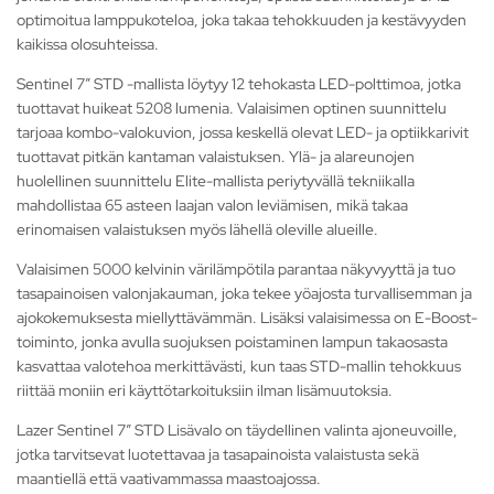
optimoitua lamppukoteloa, joka takaa tehokkuuden ja kestävyyden
kaikissa olosuhteissa.
Sentinel 7” STD -mallista löytyy 12 tehokasta LED-polttimoa, jotka
tuottavat huikeat 5208 lumenia. Valaisimen optinen suunnittelu
tarjoaa kombo-valokuvion, jossa keskellä olevat LED- ja optiikkarivit
tuottavat pitkän kantaman valaistuksen. Ylä- ja alareunojen
huolellinen suunnittelu Elite-mallista periytyvällä tekniikalla
mahdollistaa 65 asteen laajan valon leviämisen, mikä takaa
erinomaisen valaistuksen myös lähellä oleville alueille.
Valaisimen 5000 kelvinin värilämpötila parantaa näkyvyyttä ja tuo
tasapainoisen valonjakauman, joka tekee yöajosta turvallisemman ja
ajokokemuksesta miellyttävämmän. Lisäksi valaisimessa on E-Boost-
toiminto, jonka avulla suojuksen poistaminen lampun takaosasta
kasvattaa valotehoa merkittävästi, kun taas STD-mallin tehokkuus
riittää moniin eri käyttötarkoituksiin ilman lisämuutoksia.
Lazer Sentinel 7” STD Lisävalo on täydellinen valinta ajoneuvoille,
jotka tarvitsevat luotettavaa ja tasapainoista valaistusta sekä
maantiellä että vaativammassa maastoajossa.