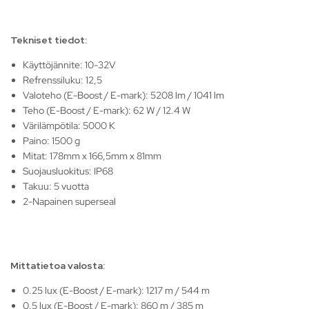
Tekniset tiedot:
Käyttöjännite: 10-32V
Refrenssiluku: 12,5
Valoteho (E-Boost / E-mark): 5208 lm / 1041 lm
Teho (E-Boost / E-mark): 62 W / 12.4 W
Värilämpötila: 5000 K
Paino: 1500 g
Mitat: 178mm x 166,5mm x 81mm
Suojausluokitus: IP68
Takuu: 5 vuotta
2-Napainen superseal
Mittatietoa valosta:
0.25 lux (E-Boost / E-mark): 1217 m / 544 m
0.5 lux (E-Boost / E-mark): 860 m / 385 m