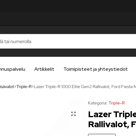
UA
UA
UA
UA
UA
nnuspalvelu
Artikkelit
Toimipisteet ja yhteystiedot
lisävalot
Triple-R
Lazer Triple-R 1000 Elite Gen2 Rallivalot, Ford Fiesta 
Kategoria:
Triple-R
Lazer Tripl
Rallivalot, 