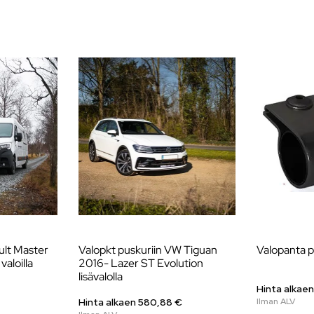
ault Master
Valopkt puskuriin VW Tiguan
Valopanta p
aloilla
2016- Lazer ST Evolution
lisävalolla
Hinta alkaen
Hinta alkaen
580,88
€