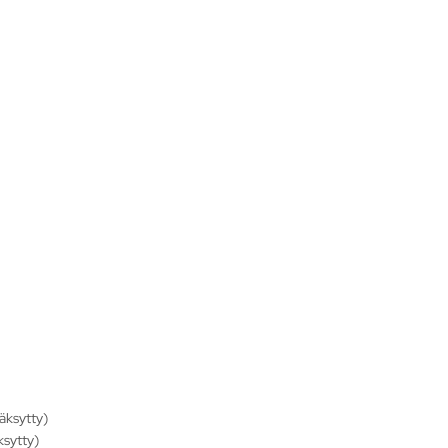
äksytty)
ksytty)