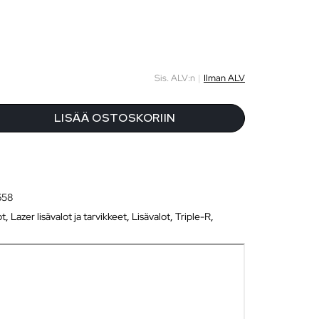
Sis. ALV:n
|
Ilman ALV
LISÄÄ OSTOSKORIIN
658
ot
,
Lazer lisävalot ja tarvikkeet
,
Lisävalot
,
Triple-R
,