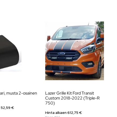
ari, musta 2-osainen
Lazer Grille Kit Ford Transit
La
Custom 2018-2022 (Triple-R
20
750)
lis
 52,59 €
Hinta alkaen
612,75
€
Hi