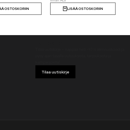
ÄÄ OSTOSKORIIN
LISÄÄ OSTOSKORIIN
Uutiskirje
Tilaa uutiskirje – nappaa heti -10 % alennuskoodi ja
pysy ajan tasalla uutuuksista, tarjouksista ja
kampanjoista!
Tilaa uutiskirje