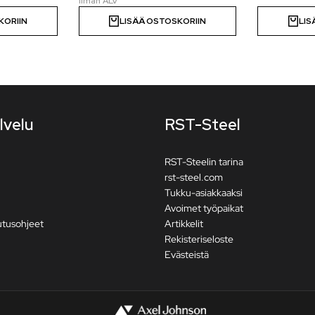
KORIIN
LISÄÄ OSTOSKORIIN
LIS
lvelu
RST-Steel
RST-Steelin tarina
rst-steel.com
Tukku-asiakkaaksi
Avoimet työpaikat
utusohjeet
Artikkelit
Rekisteriseloste
Evästeistä