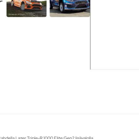
kahdella Lazer Triple-R 1000 Elite Gen2 lisävalolla.