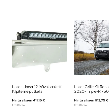
Lazer Linear 12 lisävalopaketti -
Lazer Grille Kit Ren
Kilpiteline putkella
2020- Triple-R 750 v
Hinta alkaen
411,16
€
Hinta alkaen
612,75
€