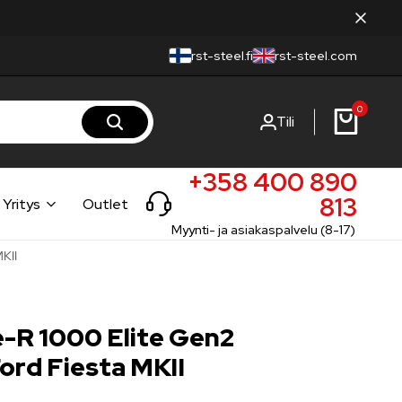
rst-steel.fi
rst-steel.com
0
Tili
+358 400 890
813
Yritys
Outlet
Myynti- ja asiakaspalvelu (8-17)
MKII
e-R 1000 Elite Gen2
Ford Fiesta MKII