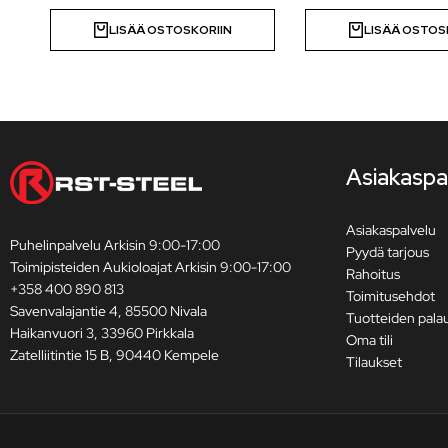
LISÄÄ OSTOSKORIIN
LISÄÄ OSTOS
Asiakaspa
Asiakaspalvelu
Puhelinpalvelu Arkisin 9:00-17:00
Pyydä tarjous
Toimipisteiden Aukioloajat Arkisin 9:00-17:00
Rahoitus
+358 400 890 813
Toimitusehdot
Savenvalajantie 4, 85500 Nivala
Tuotteiden pala
Haikanvuori 3, 33960 Pirkkala
Oma tili
Zatelliitintie 15 B, 90440 Kempele
Tilaukset