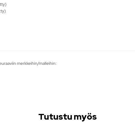
tty)
tty)
seuraaviin merkkeihin/malleihin:
Tutustu myös