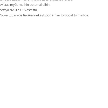
 sovittaa myös muihin automalleihin.
ettyä sivuille 0-5 astetta.
 Soveltuu myös tieliikennekäyttöön ilman E-Boost toimintoa.