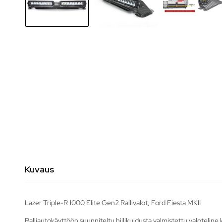
Kuvaus
Lazer Triple-R 1000 Elite Gen2 Rallivalot, Ford Fiesta MKII
Ralliautokäyttöön suunniteltu hiilikuidusta valmistettu valoteline 