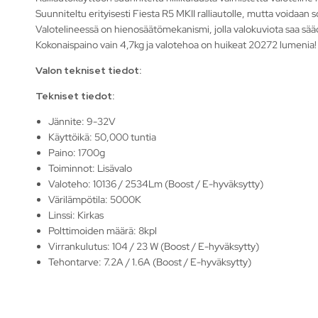
Suunniteltu erityisesti Fiesta R5 MKII ralliautolle, mutta voidaan
Valotelineessä on hienosäätömekanismi, jolla valokuviota saa sääd
Kokonaispaino vain 4,7kg ja valotehoa on huikeat 20272 lumenia!
Valon tekniset tiedot:
Tekniset tiedot:
Jännite: 9-32V
Käyttöikä: 50,000 tuntia
Paino: 1700g
Toiminnot: Lisävalo
Valoteho: 10136 / 2534Lm (Boost / E-hyväksytty)
Värilämpötila: 5000K
Linssi: Kirkas
Polttimoiden määrä: 8kpl
Virrankulutus: 104 / 23 W (Boost / E-hyväksytty)
Tehontarve: 7.2A / 1.6A (Boost / E-hyväksytty)