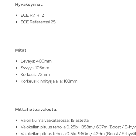
Hyväksynnät:
ECE R7, R112
ECE Referenssi 25
Mitat:
Leveys: 400mm
Syvyys: 105mm
Korkeus: 73mm
Korkeus kiinnitysjalalla: 103mm
Mittatietoa valosta:
Valon kulma vaakatasossa: 19 astetta
Valokeilan pituus teholla 0.25lx: 1358m / 607m (Boost / E-hyv
Valokeilan pituus teholla 0.5lx: 960m / 429m (Boost / E-hyvä