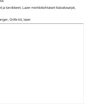
14
ot ja tarvikkeet
,
Lazer merkkikohtaiset lisävalosarjat
,
anger
,
Grille kit
,
lazer