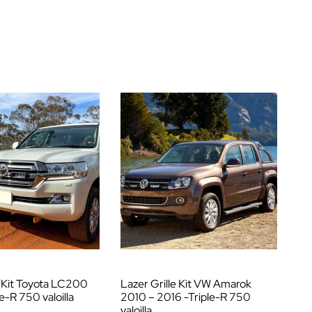
e Kit Toyota LC200
Lazer Grille Kit VW Amarok
Laz
e-R 750 valoilla
2010 – 2016 -Triple-R 750
201
valoilla