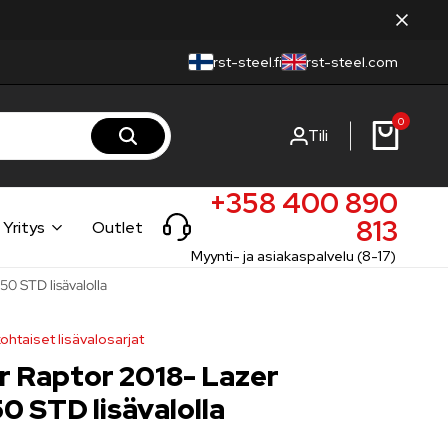
rst-steel.fi
rst-steel.com
0
Tili
+358 400 890
813
Yritys
Outlet
Myynti- ja asiakaspalvelu (8-17)
50 STD lisävalolla
ohtaiset lisävalosarjat
r Raptor 2018- Lazer
50 STD lisävalolla