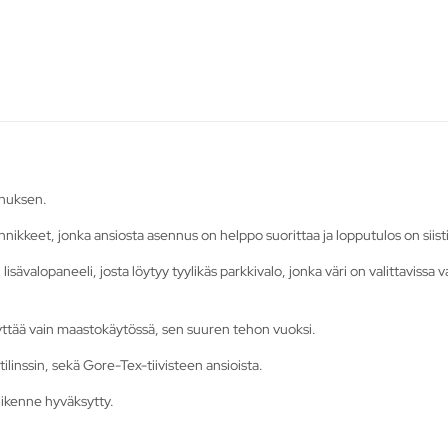
nnuksen.
nnikkeet, jonka ansiosta asennus on helppo suorittaa ja lopputulos on siisti
ävalopaneeli, josta löytyy tyylikäs parkkivalo, jonka väri on valittavissa val
äyttää vain maastokäytössä, sen suuren tehon vuoksi.
linssin, sekä Gore-Tex-tiivisteen ansioista.
liikenne hyväksytty.