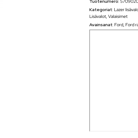
Tuotenumero:
5709020
Kategoriat:
Lazer lisäval
Lisävalot
,
Valaisimet
Avainsanat:
Ford
,
Ford r