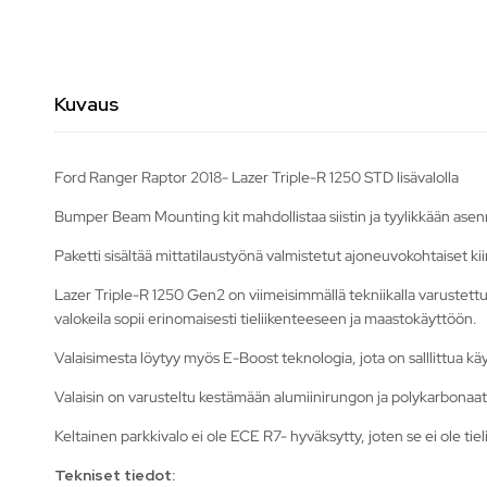
Kuvaus
Ford Ranger Raptor 2018- Lazer Triple-R 1250 STD lisävalolla
Bumper Beam Mounting kit mahdollistaa siistin ja tyylikkään ase
Paketti sisältää mittatilaustyönä valmistetut ajoneuvokohtaiset kii
Lazer Triple-R 1250 Gen2 on viimeisimmällä tekniikalla varustettu lis
valokeila sopii erinomaisesti tieliikenteeseen ja maastokäyttöön.
Valaisimesta löytyy myös E-Boost teknologia, jota on salllittua k
Valaisin on varusteltu kestämään alumiinirungon ja polykarbonaatti
Keltainen parkkivalo ei ole ECE R7- hyväksytty, joten se ei ole tie
Tekniset tiedot: