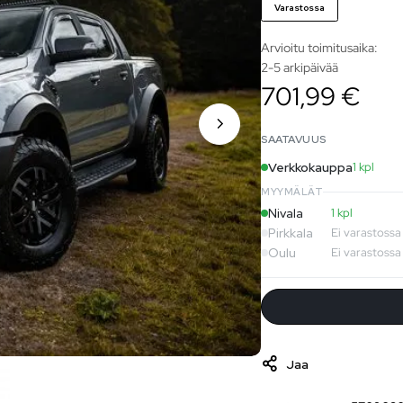
Varastossa
Arvioitu toimitusaika:
2-5 arkipäivää
701,99 €
SAATAVUUS
Verkkokauppa
1 kpl
MYYMÄLÄT
Nivala
1 kpl
Pirkkala
Ei varastossa
Oulu
Ei varastossa
Jaa