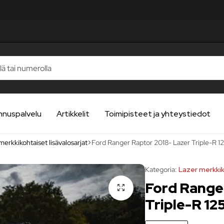
STELUA
STELUA
STELUA
STELUA
STELUA
nnuspalvelu
Artikkelit
Toimipisteet ja yhteystiedot
merkkikohtaiset lisävalosarjat
Ford Ranger Raptor 2018- Lazer Triple-R 12
Kategoria:
Lazer merkkik
Ford Range
Triple-R 12