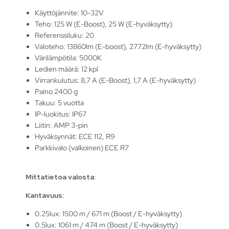
Käyttöjännite: 10-32V
Teho: 125 W (E-Boost), 25 W (E-hyväksytty)
Referenssiluku: 20
Valoteho: 13860lm (E-boost), 2772lm (E-hyväksytty)
Värilämpötila: 5000K
Ledien määrä: 12 kpl
Virrankulutus: 8,7 A (E-Boost), 1,7 A (E-hyväksytty)
Paino 2400 g
Takuu: 5 vuotta
IP-luokitus: IP67
Liitin: AMP 3-pin
Hyväksynnät: ECE 112, R9
Parkkivalo (valkoinen) ECE R7
Mittatietoa valosta:
Kantavuus:
0.25lux: 1500 m / 671 m (Boost / E-hyväksytty)
0.5lux: 1061 m / 474 m (Boost / E-hyväksytty)