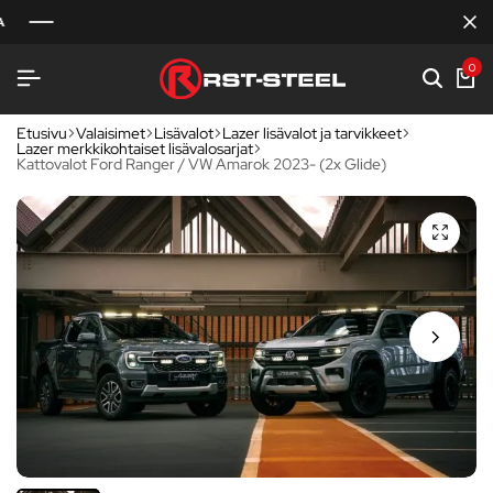
0
Etusivu
Valaisimet
Lisävalot
Lazer lisävalot ja tarvikkeet
Lazer merkkikohtaiset lisävalosarjat
Kattovalot Ford Ranger / VW Amarok 2023- (2x Glide)