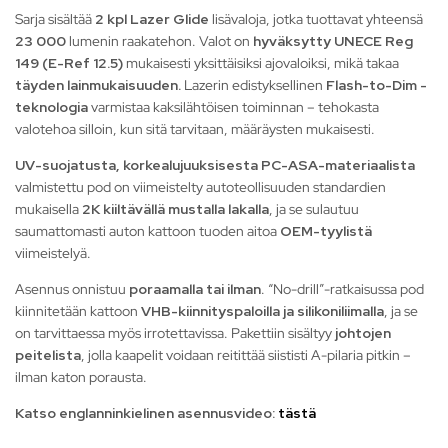
Sarja sisältää
2 kpl Lazer Glide
lisävaloja, jotka tuottavat yhteensä
23 000
lumenin raakatehon. Valot on
hyväksytty UNECE Reg
149 (E-Ref 12.5)
mukaisesti yksittäisiksi ajovaloiksi, mikä takaa
täyden lainmukaisuuden.
Lazerin edistyksellinen
Flash-to-Dim -
teknologia
varmistaa kaksilähtöisen toiminnan – tehokasta
valotehoa silloin, kun sitä tarvitaan, määräysten mukaisesti.
UV-suojatusta, korkealujuuksisesta PC-ASA-materiaalista
valmistettu pod on viimeistelty autoteollisuuden standardien
mukaisella
2K kiiltävällä mustalla lakalla
, ja se sulautuu
saumattomasti auton kattoon tuoden aitoa
OEM-tyylistä
viimeistelyä.
Asennus onnistuu
poraamalla tai ilman
. “No-drill”-ratkaisussa pod
kiinnitetään kattoon
VHB-kiinnityspaloilla ja silikoniliimalla
, ja se
on tarvittaessa myös irrotettavissa. Pakettiin sisältyy
johtojen
peitelista
, jolla kaapelit voidaan reitittää siististi A-pilaria pitkin –
ilman katon porausta.
Katso englanninkielinen asennusvideo:
tästä