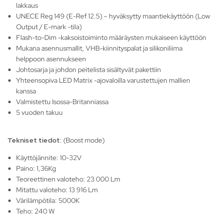
lakkaus
UNECE Reg 149 (E-Ref 12.5) – hyväksytty maantiekäyttöön (Low
Output / E-mark -tila)
Flash-to-Dim -kaksoistoiminto määräysten mukaiseen käyttöön
Mukana asennusmallit, VHB-kiinnityspalat ja silikoniliima
helppoon asennukseen
Johtosarja ja johdon peitelista sisältyvät pakettiin
Yhteensopiva LED Matrix -ajovaloilla varustettujen mallien
kanssa
Valmistettu Isossa-Britanniassa
5 vuoden takuu
Tekniset tiedot
: (Boost mode)
Käyttöjännite: 10-32V
Paino: 1,36Kg
Teoreettinen valoteho: 23 000 Lm
Mitattu valoteho: 13 916 Lm
Värilämpötila: 5000K
Teho: 240 W