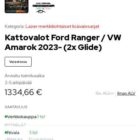
Kategoria:
Lazer merkkikohtaiset lisävalosarjat
Kattovalot Ford Ranger / VW
Amarok 2023- (2x Glide)
Varastossa
Arvioitu toimitusaika:
2-5 arkipäivää
1334,66 €
Sis. ALV:n
|
Ilman ALV
SAATAVUUS
Verkkokauppa
3 kpl
MYYMÄLÄT
Nivala
3 kpl
Pirkkala
Ei varastossa