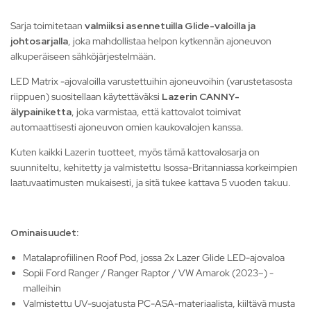
Sarja toimitetaan
valmiiksi asennetuilla Glide-valoilla ja
johtosarjalla
, joka mahdollistaa helpon kytkennän ajoneuvon
alkuperäiseen sähköjärjestelmään.
LED Matrix -ajovaloilla varustettuihin ajoneuvoihin (varustetasosta
riippuen) suositellaan käytettäväksi
Lazerin CANNY-
älypainiketta
, joka varmistaa, että kattovalot toimivat
automaattisesti ajoneuvon omien kaukovalojen kanssa.
Kuten kaikki Lazerin tuotteet, myös tämä kattovalosarja on
suunniteltu, kehitetty ja valmistettu Isossa-Britanniassa korkeimpien
laatuvaatimusten mukaisesti, ja sitä tukee kattava 5 vuoden takuu.
Ominaisuudet:
Matalaprofiilinen Roof Pod, jossa 2x Lazer Glide LED-ajovaloa
Sopii Ford Ranger / Ranger Raptor / VW Amarok (2023–) -
malleihin
Valmistettu UV-suojatusta PC-ASA-materiaalista, kiiltävä musta