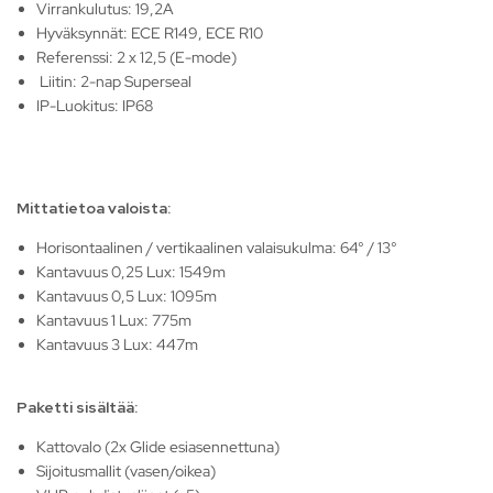
Virrankulutus: 19,2A
Hyväksynnät: ECE R149, ECE R10
Referenssi: 2 x 12,5 (E-mode)
Liitin: 2-nap Superseal
IP-Luokitus: IP68
Mittatietoa valoista:
Horisontaalinen / vertikaalinen valaisukulma: 64° / 13°
Kantavuus 0,25 Lux: 1549m
Kantavuus 0,5 Lux: 1095m
Kantavuus 1 Lux: 775m
Kantavuus 3 Lux: 447m
Paketti sisältää:
Kattovalo (2x Glide esiasennettuna)
Sijoitusmallit (vasen/oikea)