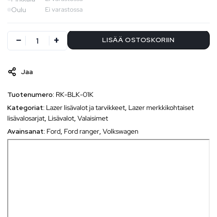
Oulu
Ei varastossa
LISÄÄ OSTOSKORIIN
Jaa
Tuotenumero:
RK-BLK-01K
Kategoriat:
Lazer lisävalot ja tarvikkeet
,
Lazer merkkikohtaiset
lisävalosarjat
,
Lisävalot
,
Valaisimet
Avainsanat:
Ford
,
Ford ranger
,
Volkswagen