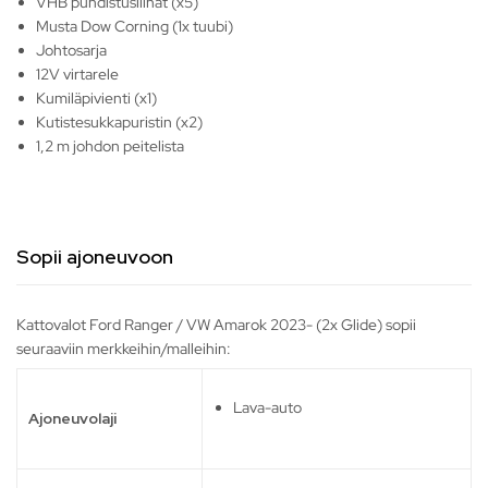
VHB puhdistusliinat (x5)
Musta Dow Corning (1x tuubi)
Johtosarja
12V virtarele
Kumiläpivienti (x1)
Kutistesukkapuristin (x2)
1,2 m johdon peitelista
Sopii ajoneuvoon
Kattovalot Ford Ranger / VW Amarok 2023- (2x Glide) sopii
seuraaviin merkkeihin/malleihin:
Lava-auto
Ajoneuvolaji