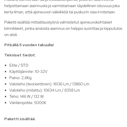
helpottamaan asennusta ja varmistamaan täydellinen istuvuus joka
kerta ilman, että ajoneuvon säleikköä tai puskurin osia irrotetaan.
Paketti sisältää mittatilaustyönä valmistetut ajoneuvokohtaiset
kiinnikkeet, jonka ansiosta asennus on helppo suorittaa ja lopputulos
on siisti.
Pitkällä 5 vuoden takuulla!
Tekniset tiedot:
Elite / STD
Käyttöjännite: 10-32V
Paino: 2,6Kg
Valoteho (teoreettinen): 16136 Lm / 13860 Lm
Valoteho (mitattu): 10634 Lm / 8358 Lm
Teho: 146 W / 132 W
Värilämpötila: 5000K
Paketti sisältää: