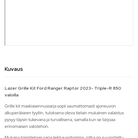
Kuvaus
Lazer Grille Kit Ford Ranger Raptor 2023- Triple-R 850
valoilla
Grille kit maskiasennussarja sopii saumattomasti ajoneuvon
alkuperäiseen tyyliin, tuloksena oleva tielain mukainen valaistus
pysyy täysin tukevana ja turvallisena, samalla kun se tarjoaa
erinomaisen valotehon.
Mukana toimitetaan sarja leikkausohjaimia, jotka on suunniteltu