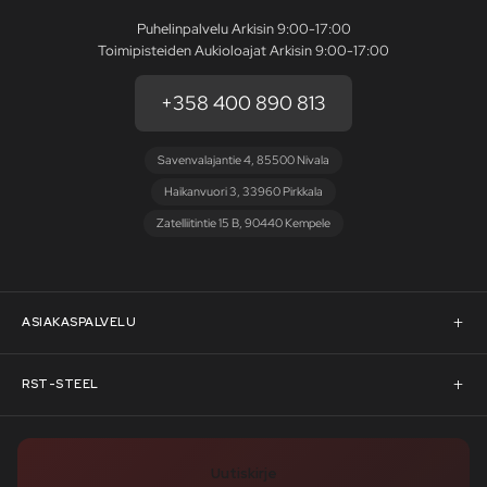
Puhelinpalvelu Arkisin 9:00-17:00
Toimipisteiden Aukioloajat Arkisin 9:00-17:00
+358 400 890 813
Savenvalajantie 4, 85500 Nivala
Haikanvuori 3, 33960 Pirkkala
Zatelliitintie 15 B, 90440 Kempele
ASIAKASPALVELU
Asiakaspalvelu
RST-STEEL
Pyydä tarjous
RST-Steelin tarina
Uutiskirje