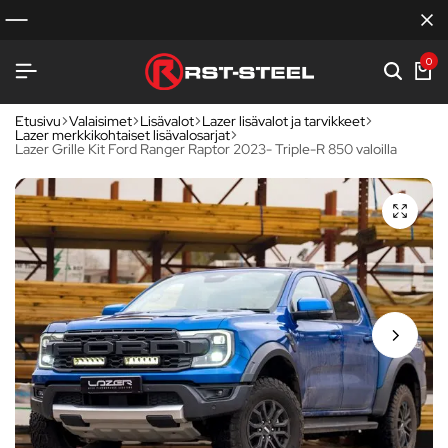
0
Etusivu
Valaisimet
Lisävalot
Lazer lisävalot ja tarvikkeet
Lazer merkkikohtaiset lisävalosarjat
Lazer Grille Kit Ford Ranger Raptor 2023- Triple-R 850 valoilla