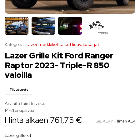
Kategoria:
Lazer merkkikohtaiset lisävalosarjat
Lazer Grille Kit Ford Ranger
Raptor 2023- Triple-R 850
valoilla
Tilaustuote
Arvioitu toimitusaika:
14-21 arkipäivää
Hinta alkaen
761,75
€
Sis. ALV:n
|
Ilman ALV
lazer grille kit