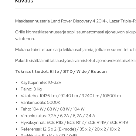
Kuvaus
Maskiasennussarja Land Rover Discovery 4 2014-, Lazer Triple-R 7
Grille kit maskiasennussarja sopii saumattomasti ajoneuvon alkuper
valotehon.
Mukana toimitetaan sarja leikkausohjaimia, jotka on suunniteltu h
Paketti sisältää mittatilaustyönä valmistetut ajoneuvokohtaiset kii
Tekniset tiedot: Elite / STD / Wide / Beacon
Käyttöjännite: 10-32V
Paino: 3 Kg
Valoteho: 10136 Lm / 9240 Lm / 9240 Lm / 10800Lm
Värilämpötila: 5000K
Teho: 104 W / 88 W / 88 W / 104 W
Virrankulutus: 7,2A / 6,2A / 6,2A / 7,4 A
Hyväksynnät: ECE R112 / ECE R112 / ECE R149 / ECE R149
Referenssi: 12,5 x 2 (E-mode) / 35 x 2 / 20 x 2 / 10 x 2
Parkkivalo: Ei / Kyllä / Ei / Kyllä