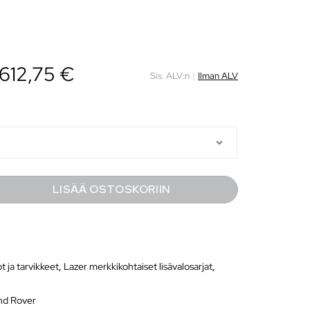
612,75
€
Sis. ALV:n
|
Ilman ALV
LISÄÄ OSTOSKORIIN
ot ja tarvikkeet
,
Lazer merkkikohtaiset lisävalosarjat
,
nd Rover