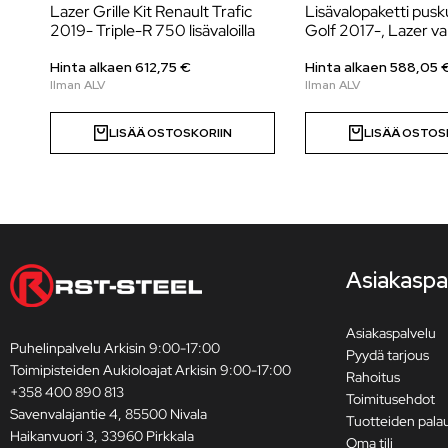
Lazer Grille Kit Renault Trafic
Lisävalopaketti pusk
2019- Triple-R 750 lisävaloilla
Golf 2017-, Lazer val
Hinta alkaen
612,75
€
Hinta alkaen
588,05
LISÄÄ OSTOSKORIIN
LISÄÄ OSTOS
Asiakaspa
Asiakaspalvelu
Puhelinpalvelu Arkisin 9:00-17:00
Pyydä tarjous
Toimipisteiden Aukioloajat Arkisin 9:00-17:00
Rahoitus
+358 400 890 813
Toimitusehdot
Savenvalajantie 4, 85500 Nivala
Tuotteiden pala
Haikanvuori 3, 33960 Pirkkala
Oma tili