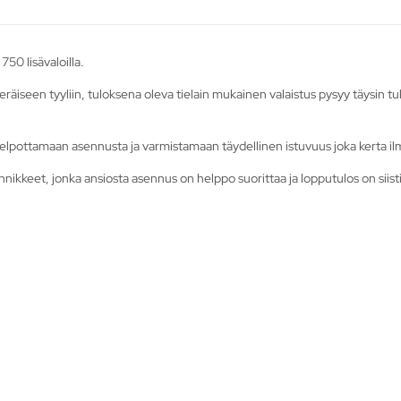
50 lisävaloilla.
äiseen tyyliin, tuloksena oleva tielain mukainen valaistus pysyy täysin tu
elpottamaan asennusta ja varmistamaan täydellinen istuvuus joka kerta ilm
nnikkeet, jonka ansiosta asennus on helppo suorittaa ja lopputulos on siisti