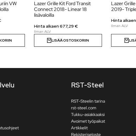
uriin VW
Lazer Grille Kit Ford Transit
Lazer Grille
oilla
Connect 2018- Linear 18
2019- Triple
lisävaloilla
€
Hinta alkae
Hinta alkaen 677,29 €
KORIIN
LISÄÄ OSTOSKORIIN
LIS
lvelu
RST-Steel
RST-Steelin tarina
rst-steel.com
Tukku-asiakkaaksi
Avoimet työpaikat
utusohjeet
Artikkelit
Rekisteriseloste