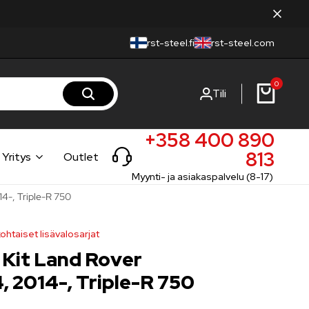
rst-steel.fi
rst-steel.com
0
Tili
+358 400 890
813
Yritys
Outlet
Myynti- ja asiakaspalvelu (8-17)
14-, Triple-R 750
ohtaiset lisävalosarjat
e Kit Land Rover
, 2014-, Triple-R 750