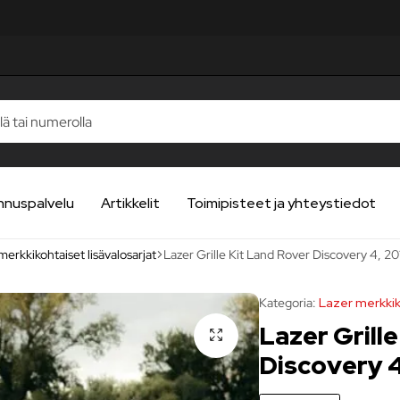
TELUA
TELUA
TELUA
TELUA
TELUA
nnuspalvelu
Artikkelit
Toimipisteet ja yhteystiedot
merkkikohtaiset lisävalosarjat
Lazer Grille Kit Land Rover Discovery 4, 20
Kategoria:
Lazer merkkik
Lazer Grill
Discovery 4