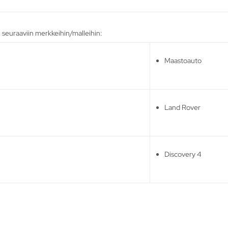
i seuraaviin merkkeihin/malleihin:
Maastoauto
Land Rover
Discovery 4