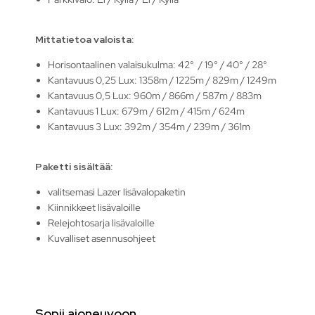
Mittatietoa valoista:
Horisontaalinen valaisukulma: 42° / 19° / 40° / 28°
Kantavuus 0,25 Lux: 1358m / 1225m / 829m / 1249m
Kantavuus 0,5 Lux: 960m / 866m / 587m / 883m
Kantavuus 1 Lux: 679m / 612m / 415m / 624m
Kantavuus 3 Lux: 392m / 354m / 239m / 361m
Paketti sisältää:
valitsemasi Lazer lisävalopaketin
Kiinnikkeet lisävaloille
Relejohtosarja lisävaloille
Kuvalliset asennusohjeet
Sopii ajoneuvoon