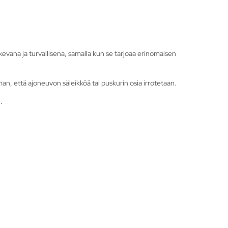
kevana ja turvallisena, samalla kun se tarjoaa erinomaisen
an, että ajoneuvon säleikköä tai puskurin osia irrotetaan.
.