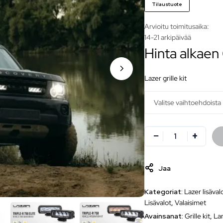
Tilaustuote
Arvioitu toimitusaika:
14-21 arkipäivää
Hinta alkaen
lazer grille kit
Jaa
Kategoriat:
Lazer lisäval
Lisävalot
,
Valaisimet
Avainsanat:
Grille kit
,
La