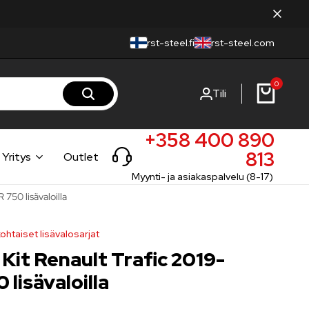
rst-steel.fi
rst-steel.com
0
Tili
+358 400 890
813
Yritys
Outlet
Myynti- ja asiakaspalvelu (8-17)
 750 lisävaloilla
ohtaiset lisävalosarjat
 Kit Renault Trafic 2019-
 lisävaloilla