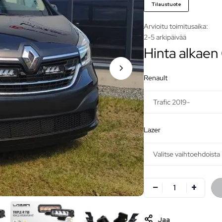
Tilaustuote
Arvioitu toimitusaika:
2-5 arkipäivää
Hinta alkaen
renault
lazer
Jaa