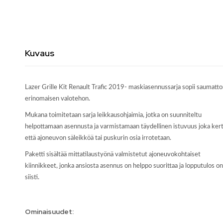
Kuvaus
Lazer Grille Kit Renault Trafic 2019-
maskiasennussarja sopii saumattoma
erinomaisen valotehon.
Mukana toimitetaan sarja leikkausohjaimia, jotka on suunniteltu
helpottamaan asennusta ja varmistamaan täydellinen istuvuus joka kert
että ajoneuvon säleikköä tai puskurin osia irrotetaan.
Paketti sisältää mittatilaustyönä valmistetut ajoneuvokohtaiset
kiinnikkeet, jonka ansiosta asennus on helppo suorittaa ja lopputulos on
siisti.
Ominaisuudet: