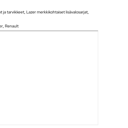
ot ja tarvikkeet
,
Lazer merkkikohtaiset lisävalosarjat
,
er
,
Renault