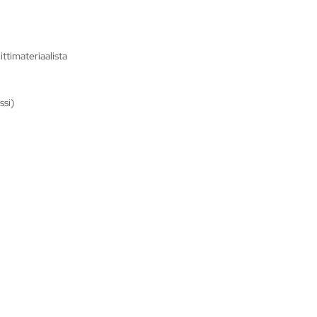
ttimateriaalista
ssi)