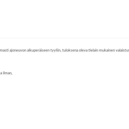
sti ajoneuvon alkuperäiseen tyyliin, tuloksena oleva tielain mukainen valaistus 
a ilman,