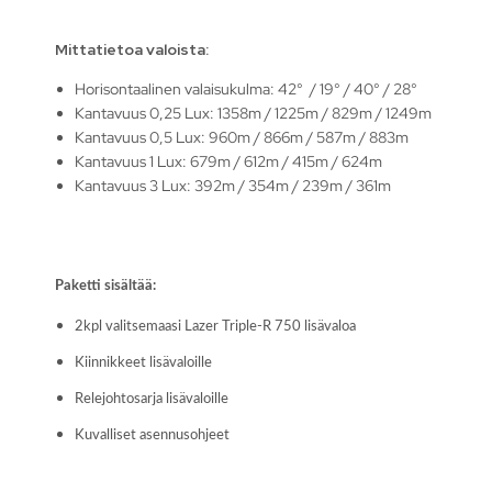
Mittatietoa valoista:
Horisontaalinen valaisukulma: 42° / 19° / 40° / 28°
Kantavuus 0,25 Lux: 1358m / 1225m / 829m / 1249m
Kantavuus 0,5 Lux: 960m / 866m / 587m / 883m
Kantavuus 1 Lux: 679m / 612m / 415m / 624m
Kantavuus 3 Lux: 392m / 354m / 239m / 361m
Paketti sisältää:
2kpl valitsemaasi Lazer Triple-R 750 lisävaloa
Kiinnikkeet lisävaloille
Relejohtosarja lisävaloille
Kuvalliset asennusohjeet