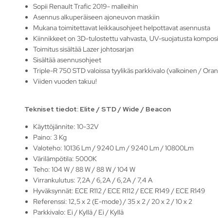
Sopii Renault Trafic 2019- malleihin
Asennus alkuperäiseen ajoneuvon maskiin
Mukana toimitettavat leikkausohjeet helpottavat asennusta
Kiinnikkeet on 3D-tulostettu vahvasta, UV-suojatusta komposii
Toimitus sisältää Lazer johtosarjan
Sisältää asennusohjeet
Triple-R 750 STD valoissa tyylikäs parkkivalo (valkoinen / Oran
Viiden vuoden takuu!
Tekniset tiedot: Elite / STD / Wide / Beacon
Käyttöjännite: 10-32V
Paino: 3 Kg
Valoteho: 10136 Lm / 9240 Lm / 9240 Lm / 10800Lm
Värilämpötila: 5000K
Teho: 104 W / 88 W / 88 W / 104 W
Virrankulutus: 7,2A / 6,2A / 6,2A / 7,4 A
Hyväksynnät: ECE R112 / ECE R112 / ECE R149 / ECE R149
Referenssi: 12,5 x 2 (E-mode) / 35 x 2 / 20 x 2 / 10 x 2
Parkkivalo: Ei / Kyllä / Ei / Kyllä