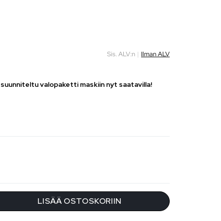
Sis. ALV:n
|
Ilman ALV
 suunniteltu valopaketti maskiin nyt saatavilla!
LISÄÄ OSTOSKORIIN