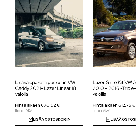
Lisävalopaketti puskuriin VW
Lazer Grille Kit VW
Caddy 2021- Lazer Linear 18
2010 – 2016 -Triple
valolla
valoilla
Hinta alkaen
670,92
€
Hinta alkaen
612,75
€
LISÄÄ OSTOSKORIIN
LISÄÄ OSTOS