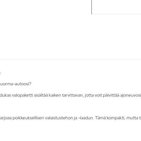
n
 kuorma-autoosi?
as valopaketti sisältää kaiken tarvittavan, jotta voit päivittää ajoneuvosi
rjoaa poikkeuksellisen valaistustehon ja -laadun. Tämä kompakti, mutta tehok