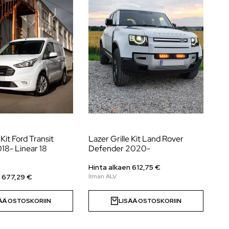
 Kit Ford Transit
Lazer Grille Kit Land Rover
La
18- Linear 18
Defender 2020-
Hyb
Hinta alkaen
612,75
€
Hi
n 677,29 €
ÄÄ OSTOSKORIIN
LISÄÄ OSTOSKORIIN