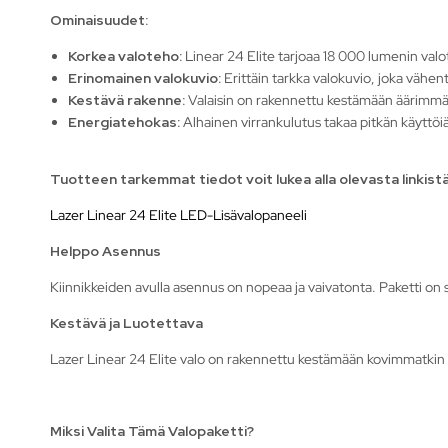
Ominaisuudet:
Korkea valoteho:
Linear 24 Elite tarjoaa 18 000 lumenin valote
Erinomainen valokuvio:
Erittäin tarkka valokuvio, joka vähe
Kestävä rakenne:
Valaisin on rakennettu kestämään äärimmäisi
Energiatehokas:
Alhainen virrankulutus takaa pitkän käyttö
Tuotteen tarkemmat tiedot voit lukea alla olevasta linkistä
Lazer Linear 24 Elite LED-Lisävalopaneeli
Helppo Asennus
Kiinnikkeiden avulla asennus on nopeaa ja vaivatonta. Paketti on s
Kestävä ja Luotettava
Lazer Linear 24 Elite valo on rakennettu kestämään kovimmatkin o
Miksi Valita Tämä Valopaketti?