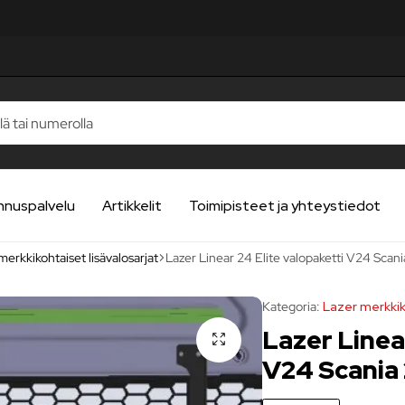
nnuspalvelu
Artikkelit
Toimipisteet ja yhteystiedot
merkkikohtaiset lisävalosarjat
Lazer Linear 24 Elite valopaketti V24 Scani
Kategoria:
Lazer merkkik
Lazer Linea
V24 Scania 