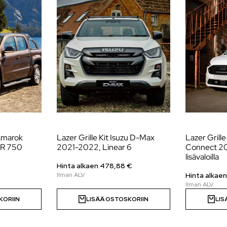
 Amarok
Lazer Grille Kit Isuzu D-Max
Lazer Grille
-R 750
2021-2022, Linear 6
Connect 20
lisävaloilla
Hinta alkaen
478,88
€
Hinta alkae
KORIIN
LISÄÄ OSTOSKORIIN
LIS