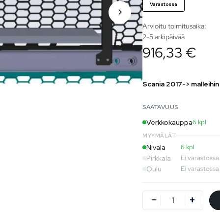
Varastossa
Arvioitu toimitusaika:
2-5 arkipäivää
916,33 €
Scania 2017-> malleihin
SAATAVUUS
Verkkokauppa
6 kpl
MYYMÄLÄT
Nivala
6 kpl
Pirkkala
Ei varastossa
Oulu
Ei varastossa