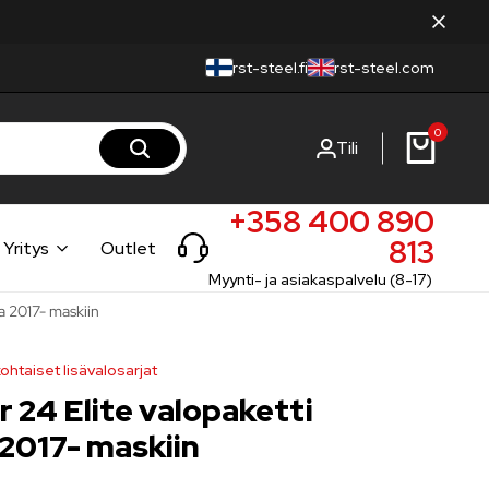
rst-steel.fi
rst-steel.com
0
Tili
+358 400 890
813
Yritys
Outlet
Myynti- ja asiakaspalvelu (8-17)
a 2017- maskiin
ohtaiset lisävalosarjat
r 24 Elite valopaketti
2017- maskiin