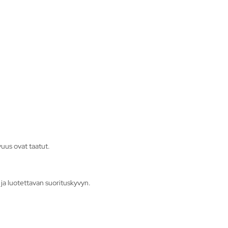
vuus ovat taatut.
ja luotettavan suorituskyvyn.