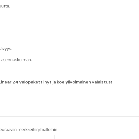
uutta.
tävyys.
en asennuskulman.
near 24 valopaketti nyt ja koe ylivoimainen valaistus!
seuraaviin merkkeihin/malleihin: