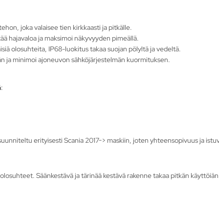
hon, joka valaisee tien kirkkaasti ja pitkälle.
ntää hajavaloa ja maksimoi näkyvyyden pimeällä.
ä olosuhteita, IP68-luokitus takaa suojan pölyltä ja vedeltä.
iän ja minimoi ajoneuvon sähköjärjestelmän kuormituksen.
:
uunniteltu erityisesti Scania 2017-> maskiin, joten yhteensopivuus ja istu
losuhteet. Säänkestävä ja tärinää kestävä rakenne takaa pitkän käyttöiän 