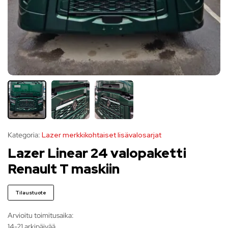
Kategoria:
Lazer merkkikohtaiset lisävalosarjat
Lazer Linear 24 valopaketti
Renault T maskiin
Tilaustuote
Arvioitu toimitusaika:
14-21 arkipäivää