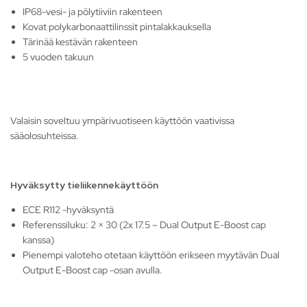
IP68-vesi- ja pölytiiviin rakenteen
Kovat polykarbonaattilinssit pintalakkauksella
Tärinää kestävän rakenteen
5 vuoden takuun
Valaisin soveltuu ympärivuotiseen käyttöön vaativissa
sääolosuhteissa.
Hyväksytty tieliikennekäyttöön
ECE R112 -hyväksyntä
Referenssiluku: 2 × 30 (2x 17.5 – Dual Output E-Boost cap
kanssa)
Pienempi valoteho otetaan käyttöön erikseen myytävän Dual
Output E-Boost cap -osan avulla.