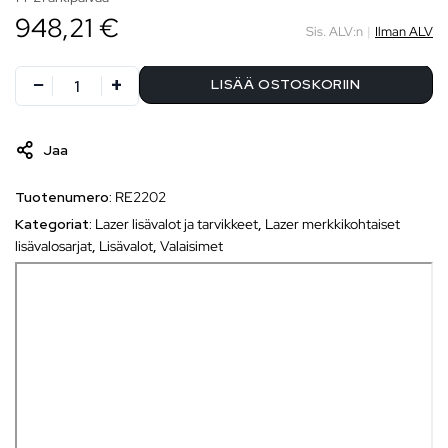
948,21 €
Sis. ALV:n
|
Ilman ALV
LISÄÄ OSTOSKORIIN
Jaa
Tuotenumero:
RE2202
Kategoriat:
Lazer lisävalot ja tarvikkeet
,
Lazer merkkikohtaiset
lisävalosarjat
,
Lisävalot
,
Valaisimet