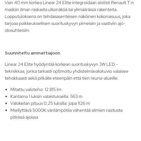
Vain 40 mm korkea Linear 24 Elite integroidaan siististi Renault T:n
maskiin ilman raskasta ulkonäköä tai ylimääräisiä rakenteita.
Lopputuloksena on tehdasasenteisen näköinen kokonaisuus, joka
tarjoaa poikkeuksellisen suorituskyvyn pimeisiin ja vaativiin ajo-
olosuhteisiin.
Suunniteltu ammattiajoon
Linear 24 Elite hyödyntää korkean suorituskyvyn 3W LED -
tekniikkaa, jonka tarkasti optimoitu yhdistelmävalokuvio valaisee
tehokkaasti sekä pitkälle eteenpäin että tien reuna-alueille.
Mitattu valoteho: 12 815 lm
Kantama 1 luksin valaistuksella: 563 m
Valokeilan pituus 0,25 luksilla: jopa 1126 m
Miellyttävä 5000K värilämpötila vähentää silmien rasitusta
pitkissä ajoissa