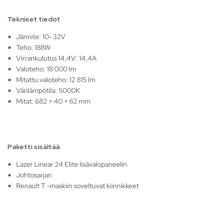
Tekniset tiedot
Jännite: 10–32V
Teho: 188W
Virrankulutus 14,4V: 14,4A
Valoteho: 18 000 lm
Mitattu valoteho: 12 815 lm
Värilämpötila: 5000K
Mitat: 682 × 40 × 62 mm
Paketti sisältää
Lazer Linear 24 Elite lisävalopaneelin
Johtosarjan
Renault T -maskiin soveltuvat kiinnikkeet