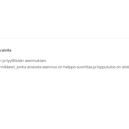
alolla
 ja tyylikkään asennuksen.
nnikkeet, jonka ansiosta asennus on helppo suorittaa ja lopputulos on siisti