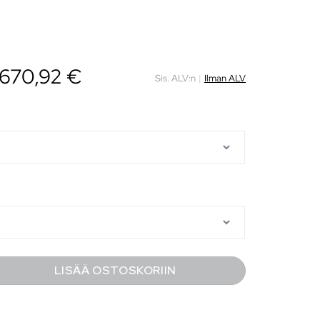
670,92
€
Sis. ALV:n
|
Ilman ALV
LISÄÄ OSTOSKORIIN