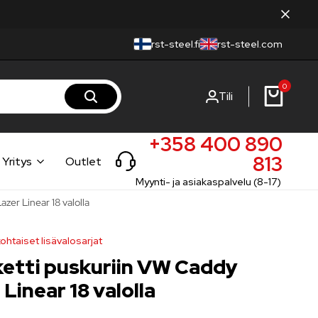
rst-steel.fi
rst-steel.com
0
Tili
+358 400 890
813
Yritys
Outlet
Myynti- ja asiakaspalvelu (8-17)
zer Linear 18 valolla
ohtaiset lisävalosarjat
ketti puskuriin VW Caddy
Linear 18 valolla