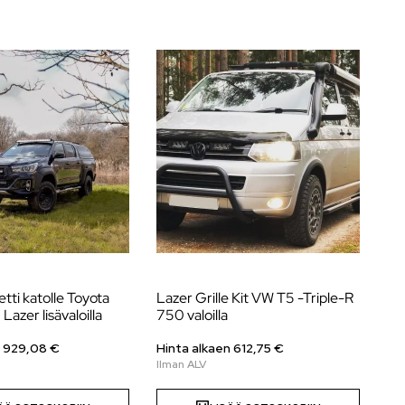
tti katolle Toyota
Lazer Grille Kit VW T5 -Triple-R
Laz
 Lazer lisävaloilla
750 valoilla
201
n
929,08
€
Hinta alkaen
612,75
€
Hi