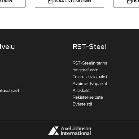
KORIIN
LISÄÄ OSTOSKORIIN
LIS
lvelu
RST-Steel
RST-Steelin tarina
rst-steel.com
Tukku-asiakkaaksi
Avoimet työpaikat
utusohjeet
Artikkelit
Rekisteriseloste
Evästeistä