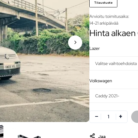
Tilaustuote
Arvioitu toimitusaika:
14-21 arkipäivää
Hinta alkaen
lazer
volkswagen
Jaa