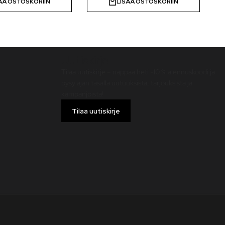
ÄÄ OSTOSKORIIN
LISÄÄ OSTOSKORIIN
Uutiskirje
Tilaa uutiskirje – nappaa heti -10 % alennuskoodi ja
pysy ajan tasalla uutuuksista, tarjouksista ja
kampanjoista!
Tilaa uutiskirje