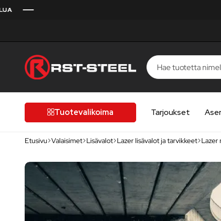
RST-
Kotimaista
Steel
laatua,
laatutietoiselle
Tuotevalikoima
Tarjoukset
Ase
autoilijalle
Etusivu
Valaisimet
Lisävalot
Lazer lisävalot ja tarvikkeet
Lazer 