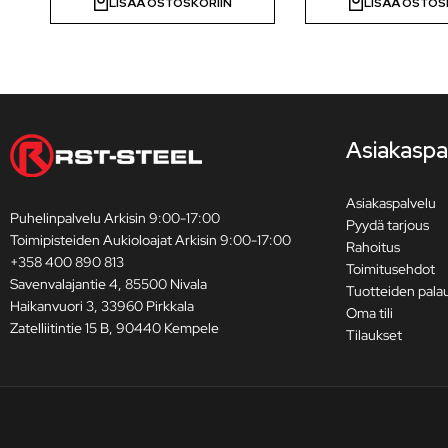
LISÄÄ OSTOSKORIIN
LISÄÄ OSTOS
Asiakaspa
Asiakaspalvelu
Puhelinpalvelu Arkisin 9:00-17:00
Pyydä tarjous
Toimipisteiden Aukioloajat Arkisin 9:00-17:00
Rahoitus
+358 400 890 813
Toimitusehdot
Savenvalajantie 4, 85500 Nivala
Tuotteiden pala
Haikanvuori 3, 33960 Pirkkala
Oma tili
Zatelliitintie 15 B, 90440 Kempele
Tilaukset