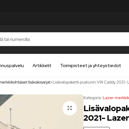
nnuspalvelu
Artikkelit
Toimipisteet ja yhteystiedot
merkkikohtaiset lisävalosarjat
Lisävalopaketti puskuriin VW Caddy 2021- La
Kategoria:
Lazer merkkik
Lisävalopa
2021- Lazer 