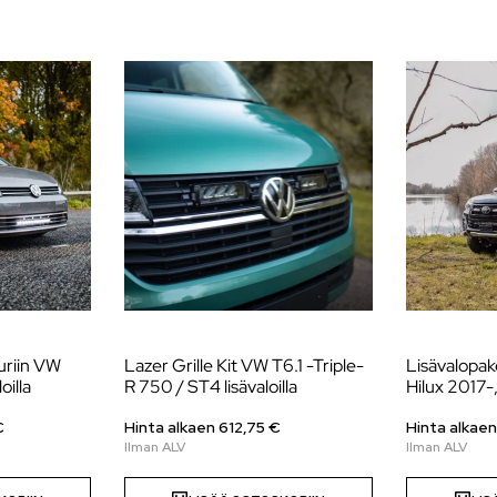
uriin VW
Lazer Grille Kit VW T6.1 -Triple-
Lisävalopake
oilla
R 750 / ST4 lisävaloilla
Hilux 2017-,
€
Hinta alkaen
612,75
€
Hinta alkae