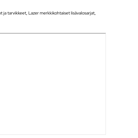
ot ja tarvikkeet
,
Lazer merkkikohtaiset lisävalosarjat
,