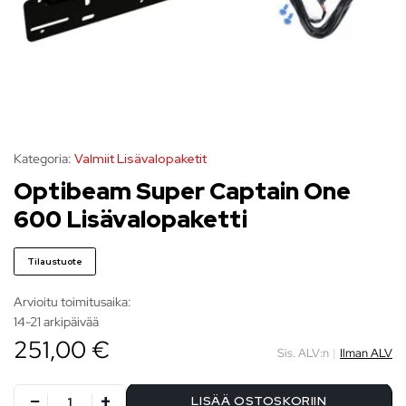
Kategoria:
Valmiit Lisävalopaketit
Optibeam Super Captain One
600 Lisävalopaketti
Tilaustuote
Arvioitu toimitusaika:
14-21 arkipäivää
251,00 €
Sis. ALV:n
|
Ilman ALV
LISÄÄ OSTOSKORIIN