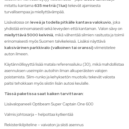
mitattu kantama
635 metriä (1 lux)
tekevät ajamisesta
turvallisempaa ja miellyttävämpää.
Lisävalossa on
leveä ja todella pitkälle kantava valokuvio
, joka
yhdistää erinomaisesti sekä leveyden että kantaman. Valon sävy on
miellyttävä 5000 kelviniä
, mikä vähentää silmien rasitusta ja toimii
erinomaisesti myös Suomen talvikeleissä. Lisäksi näyttävä
kaksivärinen parkkivalo (valkoinen tai oranssi)
viimeistelee
auton ilmeen.
Käytännöllisyyttä lisää matala referenssiluku (30), mikä mahdollistaa
asennuksen useimpiin autoihin ilman alkuperäisten valojen
poistamista. Slim-runko ja kehyksetön muotoilu tekevät valosta
paitsi tehokkaan myös siistin lisän autosi keulalle.
Tässä paketissa saat kaiken tarvittavan:
Lisävalopaneeli Optibeam Super Captain One 600
Valmis johtosarja – helpottaa kytkentää
Rekisterikilpiteline – vaivaton ja siisti asennus