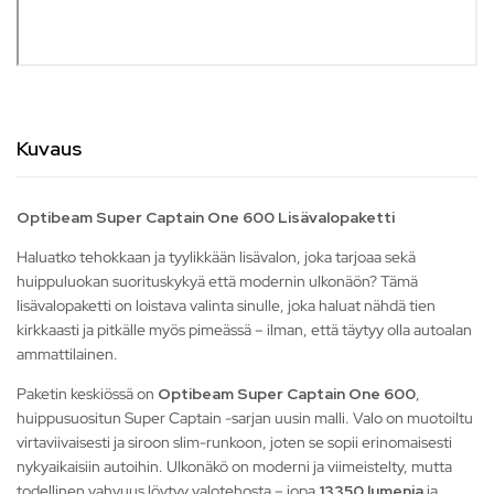
Kuvaus
Optibeam Super Captain One 600 Lisävalopaketti
Haluatko tehokkaan ja tyylikkään lisävalon, joka tarjoaa sekä
huippuluokan suorituskykyä että modernin ulkonäön? Tämä
lisävalopaketti on loistava valinta sinulle, joka haluat nähdä tien
kirkkaasti ja pitkälle myös pimeässä – ilman, että täytyy olla autoalan
ammattilainen.
Paketin keskiössä on
Optibeam Super Captain One 600
,
huippusuositun Super Captain -sarjan uusin malli. Valo on muotoiltu
virtaviivaisesti ja siroon slim-runkoon, joten se sopii erinomaisesti
nykyaikaisiin autoihin. Ulkonäkö on moderni ja viimeistelty, mutta
todellinen vahvuus löytyy valotehosta – jopa
13350 lumenia
ja