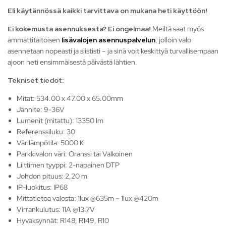
Eli käytännössä kaikki tarvittava on mukana heti käyttöön!
Ei kokemusta asennuksesta?
Ei ongelmaa!
Meiltä saat myös
ammattitaitoisen
lisävalojen asennuspalvelun
, jolloin valo
asennetaan nopeasti ja siististi – ja sinä voit keskittyä turvallisempaan
ajoon heti ensimmäisestä päivästä lähtien.
Tekniset tiedot:
Mitat: 534.00 x 47.00 x 65.00mm
Jännite: 9-36V
Lumenit (mitattu): 13350 lm
Referenssiluku: 30
Värilämpötila: 5000 K
Parkkivalon väri: Oranssi tai Valkoinen
Liittimen tyyppi: 2-napainen DTP
Johdon pituus: 2,20 m
IP-luokitus: IP68
Mittatietoa valosta: 1lux @635m – 1lux @420m
Virrankulutus: 11A @13.7V
Hyväksynnät: R148, R149, R10