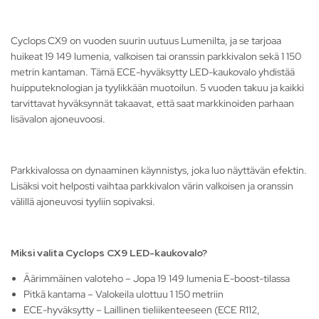
Cyclops CX9 on vuoden suurin uutuus Lumenilta, ja se tarjoaa
huikeat 19 149 lumenia, valkoisen tai oranssin parkkivalon sekä 1 150
metrin kantaman. Tämä ECE-hyväksytty LED-kaukovalo yhdistää
huipputeknologian ja tyylikkään muotoilun. 5 vuoden takuu ja kaikki
tarvittavat hyväksynnät takaavat, että saat markkinoiden parhaan
lisävalon ajoneuvoosi.
Parkkivalossa on dynaaminen käynnistys, joka luo näyttävän efektin.
Lisäksi voit helposti vaihtaa parkkivalon värin valkoisen ja oranssin
välillä ajoneuvosi tyyliin sopivaksi.
Miksi valita Cyclops CX9 LED-kaukovalo?
Äärimmäinen valoteho – Jopa 19 149 lumenia E-boost-tilassa
Pitkä kantama – Valokeila ulottuu 1 150 metriin
ECE-hyväksytty – Laillinen tieliikenteeseen (ECE R112,