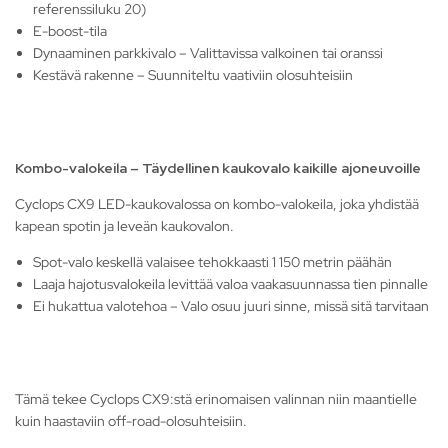
referenssiluku 20)
E-boost-tila
Dynaaminen parkkivalo – Valittavissa valkoinen tai oranssi
Kestävä rakenne – Suunniteltu vaativiin olosuhteisiin
Kombo-valokeila – Täydellinen kaukovalo kaikille ajoneuvoille
Cyclops CX9 LED-kaukovalossa on kombo-valokeila, joka yhdistää
kapean spotin ja leveän kaukovalon.
Spot-valo keskellä valaisee tehokkaasti 1 150 metrin päähän
Laaja hajotusvalokeila levittää valoa vaakasuunnassa tien pinnalle
Ei hukattua valotehoa – Valo osuu juuri sinne, missä sitä tarvitaan
Tämä tekee Cyclops CX9:stä erinomaisen valinnan niin maantielle
kuin haastaviin off-road-olosuhteisiin.