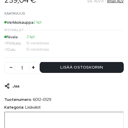
239,04 €
Sis. ALV:n
|
Ilman ALV
SAATAVUUS
Verkkokauppa
2 kpl
MYYMÄLÄT
Nivala
2 kpl
Pirkkala
Ei varastossa
Oulu
Ei varastossa
LISÄÄ OSTOSKORIIN
Jaa
Tuotenumero:
6012-0129
Kategoria:
Lisävalot