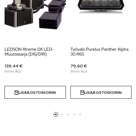
LEDSON Xtreme DX LED-
Työvalo Purelux Panther Alpha
Muutossarja (D1S/D1R)
30 R65
139,44 €
79,60 €
LISÄÄ OSTOSKORIIN
LISÄÄ OSTOSKORIIN