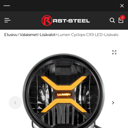
0
Etusivu
Valaisimet
Lisävalot
Lumen Cyclops CX9 LED-Lisävalo