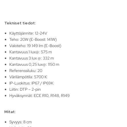
Tekniset tiedot:
Käyttöjännite: 12-24V
Teho: 20W (E-Boost: 141W)
Valoteho: 19 149 lm (E-Boost)
Kantavuus 1 lux@: 575 m
Kantavuus 3 lux @: 332 m
Kantavuus 0,25 lux@: 1150 m
Referenssiluku: 20
Värilämpötila: 5700 K
IP-Luokitus: IP67 / IP69K
Liitin: DTP – 2-pin
Hyväksynnät: ECE R10, R148, R149
Mitat:
Syvyys: 8 cm