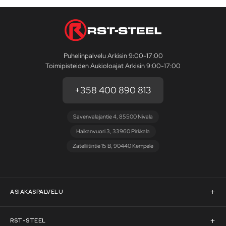
Puhelinpalvelu Arkisin 9:00-17:00
Toimipisteiden Aukioloajat Arkisin 9:00-17:00
+358 400 890 813
Savenvalajantie 4, 85500 Nivala
Haikanvuori 3, 33960 Pirkkala
Zatelliitintie 15 B, 90440 Kempele
ASIAKASPALVELU
Asiakaspalvelu
RST-STEEL