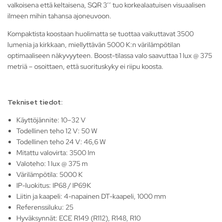
valkoisena että keltaisena, SQR 3’’ tuo korkealaatuisen visuaalisen
ilmeen mihin tahansa ajoneuvoon.
Kompaktista koostaan huolimatta se tuottaa vaikuttavat 3500
lumenia ja kirkkaan, miellyttävän 5000 K:n värilämpötilan
optimaaliseen näkyvyyteen. Boost-tilassa valo saavuttaa 1 lux @ 375
metriä – osoittaen, että suorituskyky ei riipu koosta.
Tekniset tiedot:
Käyttöjännite: 10–32 V
Todellinen teho 12 V: 50 W
Todellinen teho 24 V: 46,6 W
Mitattu valovirta: 3500 lm
Valoteho: 1 lux @ 375 m
Värilämpötila: 5000 K
IP-luokitus: IP68 / IP69K
Liitin ja kaapeli: 4-napainen DT-kaapeli, 1000 mm
Referenssiluku: 25
Hyväksynnät: ECE R149 (R112), R148, R10