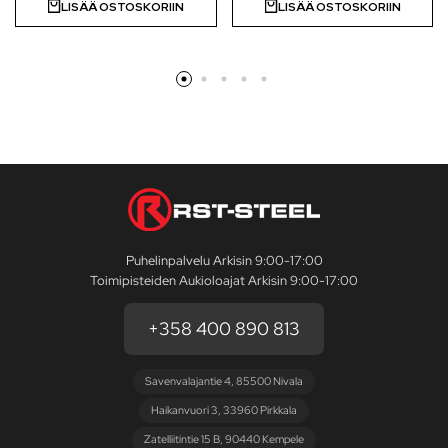
LISÄÄ OSTOSKORIIN
LISÄÄ OSTOSKORIIN
Puhelinpalvelu Arkisin 9:00-17:00
Toimipisteiden Aukioloajat Arkisin 9:00-17:00
+358 400 890 813
Savenvalajantie 4, 85500 Nivala
Haikanvuori 3, 33960 Pirkkala
Zatelliitintie 15 B, 90440 Kempele