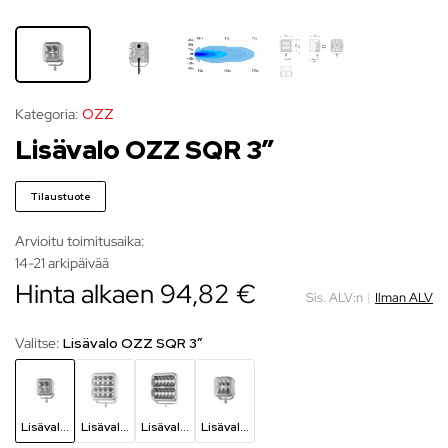
Kategoria:
OZZ
Lisävalo OZZ SQR 3″
Tilaustuote
Arvioitu toimitusaika:
14-21 arkipäivää
Hinta alkaen 94,82 €
Sis. ALV:n
|
Ilman ALV
Valitse:
Lisävalo OZZ SQR 3″
Lisävalo OZZ SQR 3″
Lisävalo OZZ SQR 7″
Lisävalo OZZ SQR 9″
Lisävalo OZZ SQR 5″