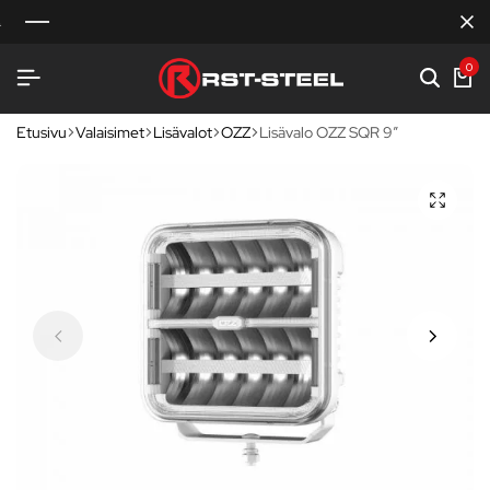
0
Etusivu
Valaisimet
Lisävalot
OZZ
Lisävalo OZZ SQR 9″