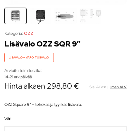
Kategoria:
OZZ
Lisävalo OZZ SQR 9″
LISÄVALO + VAROITUSVALO!
Arvioitu toimitusaika:
14-21 arkipäivää
Hinta alkaen 298,80 €
Sis. ALV:n
|
Ilman ALV
OZZ Square 9″ – tehokas ja tyylikäs lisävalo.
väri