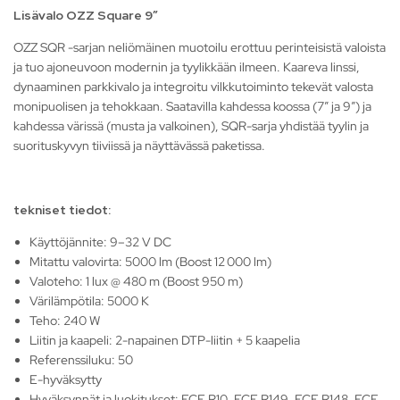
Lisävalo OZZ Square 9″
OZZ SQR -sarjan neliömäinen muotoilu erottuu perinteisistä valoista
ja tuo ajoneuvoon modernin ja tyylikkään ilmeen. Kaareva linssi,
dynaaminen parkkivalo ja integroitu vilkkutoiminto tekevät valosta
monipuolisen ja tehokkaan. Saatavilla kahdessa koossa (7” ja 9”) ja
kahdessa värissä (musta ja valkoinen), SQR-sarja yhdistää tyylin ja
suorituskyvyn tiiviissä ja näyttävässä paketissa.
tekniset tiedot:
Käyttöjännite: 9–32 V DC
Mitattu valovirta: 5000 lm (Boost 12 000 lm)
Valoteho: 1 lux @ 480 m (Boost 950 m)
Värilämpötila: 5000 K
Teho: 240 W
Liitin ja kaapeli: 2-napainen DTP-liitin + 5 kaapelia
Referenssiluku: 50
E-hyväksytty
Hyväksynnät ja luokitukset: ECE R10, ECE R149, ECE R148, ECE