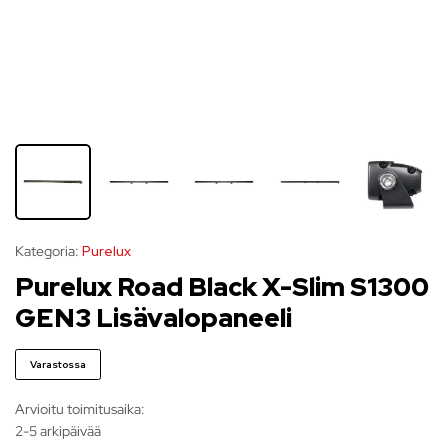
Kategoria:
Purelux
Purelux Road Black X-Slim S1300
GEN3 Lisävalopaneeli
Varastossa
Arvioitu toimitusaika:
2-5 arkipäivää