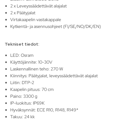
2 x Leveyssäädettävät alajalat
2 x Päätyjalat
Virtakaapelin vastakappale
Kytkentä- ja asennusohjeet (FI/SE/NO/DK/EN)
Tekniset tiedot:
LED: Osram
Käyttöjännite: 10-30V
Laskennallinen teho: 270 W
Kiinnitys: Päätyjalat, leveyssäädettävät alajalat
Liitin: DTP-2
Kaapelin pituus: 70 cm
Paino: 3300 g
IP-luokitus: IP69K
Hyväksynnät: ECE R10, R148, R149*
Takuu: 24 kk