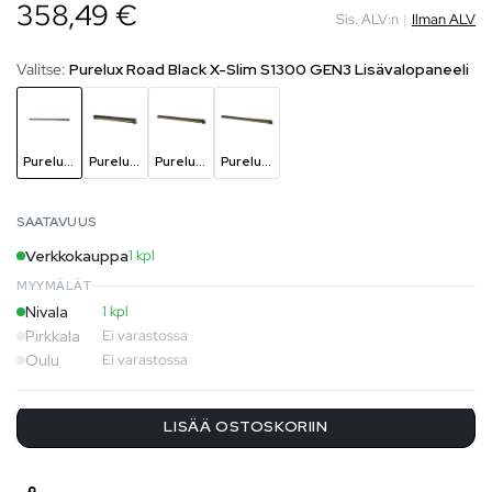
358,49 €
Sis. ALV:n
|
Ilman ALV
Valitse:
Purelux Road Black X-Slim S1300 GEN3 Lisävalopaneeli
Purelux Road Black X-Slim S1300 GEN3 Lisävalopaneeli
Purelux Road Black X-Slim S520 (Gen3) LED-Lisävalopaneeli
Purelux Road Black X-Slim S800 GEN3 Lisävalopaneeli
Purelux Road Black X-Slim S1000 GEN3 Lisävalopaneeli
SAATAVUUS
Verkkokauppa
1 kpl
MYYMÄLÄT
Nivala
1 kpl
Pirkkala
Ei varastossa
Oulu
Ei varastossa
LISÄÄ OSTOSKORIIN