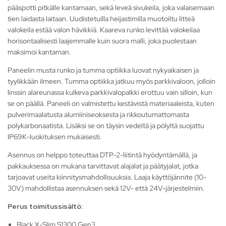
pääspotti pitkälle kantamaan, sekä leveä sivukeila, joka valaisemaan
tien laidasta laitaan. Uudistetuilla heijastimilla muotoiltu litteä
valokeila estää valon hävikkiä. Kaareva runko levittää valokeilaa
horisontaalisesti laajemmalle kuin suora malli, joka puolestaan
maksimoi kantaman.
Paneelin musta runko ja tumma optiikka luovat nykyaikaisen ja
tyylikkään ilmeen. Tumma optiikka jatkuu myös parkkivaloon, jolloin
linssin alareunassa kulkeva parkkivalopalkki erottuu vain silloin, kun
se on päällä. Paneeli on valmistettu kestävistä materiaaleista, kuten
pulverimaalatusta alumiiniseoksesta ja rikkoutumattomasta
polykarbonaatista. Lisäksi se on täysin vedeltä ja pölyltä suojattu
IP69K-luokituksen mukaisesti.
Asennus on helppo toteuttaa DTP-2-liitintä hyödyntämällä, ja
pakkauksessa on mukana tarvittavat alajalat ja päätyjalat, jotka
tarjoavat useita kiinnitysmahdollisuuksia. Laaja käyttöjännite (10-
30V) mahdollistaa asennuksen sekä 12V- että 24V-järjestelmiin.
Perus toimitussisältö:
Black X-Slim S1300 Gen3