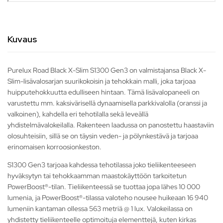
Kuvaus
Purelux Road Black X-Slim S1300 Gen3 on valmistajansa Black X-
Slim-lisävalosarjan suurikokoisin ja tehokkain malli, joka tarjoaa
huipputehokkuutta edulliseen hintaan. Tämä lisävalopaneeli on
varustettu mm. kaksivärisellä dynaamisella parkkivalolla (oranssi ja
valkoinen), kahdella eri tehotilalla sekä leveällä
yhdistelmävalokeilalla. Rakenteen laadussa on panostettu haastaviin
olosuhteisiin, sillä se on täysin veden- ja pölynkestävä ja tarjoaa
erinomaisen korroosionkeston.
S1300 Gen3 tarjoaa kahdessa tehotilassa joko tieliikenteeseen
hyväksytyn tai tehokkaamman maastokäyttöön tarkoitetun
PowerBoost®-tilan. Tieliikenteessä se tuottaa jopa lähes 10 000
lumenia, ja PowerBoost®-tilassa valoteho nousee huikeaan 16 940
lumeniin kantaman ollessa 563 metriä @ 1 lux. Valokeilassa on
yhdistetty tieliikenteelle optimoituja elementtejä, kuten kirkas