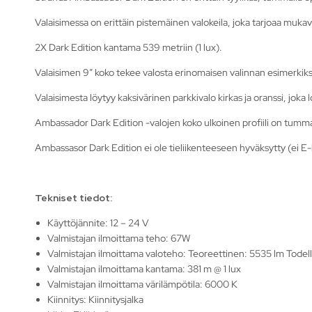
Valaisimessa on erittäin pistemäinen valokeila, joka tarjoaa muka
2X Dark Edition kantama 539 metriin (1 lux).
Valaisimen 9″ koko tekee valosta erinomaisen valinnan esimerkiksi
Valaisimesta löytyy kaksivärinen parkkivalo kirkas ja oranssi, joka l
Ambassador Dark Edition -valojen koko ulkoinen profiili on tumm
Ambassasor Dark Edition ei ole tieliikenteeseen hyväksytty (ei E
Tekniset tiedot:
Käyttöjännite: 12 – 24 V
Valmistajan ilmoittama teho: 67W
Valmistajan ilmoittama valoteho: Teoreettinen: 5535 lm Todel
Valmistajan ilmoittama kantama: 381 m @ 1 lux
Valmistajan ilmoittama värilämpötila: 6000 K
Kiinnitys: Kiinnitysjalka