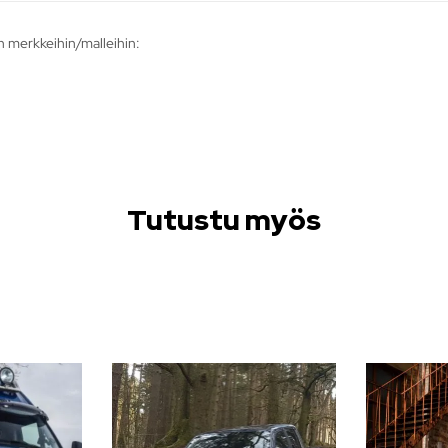
n merkkeihin/malleihin:
Tutustu myös