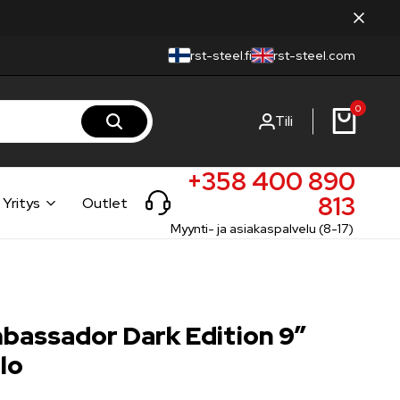
rst-steel.fi
rst-steel.com
0
Tili
+358 400 890
813
Yritys
Outlet
Myynti- ja asiakaspalvelu (8-17)
bassador Dark Edition 9″
lo