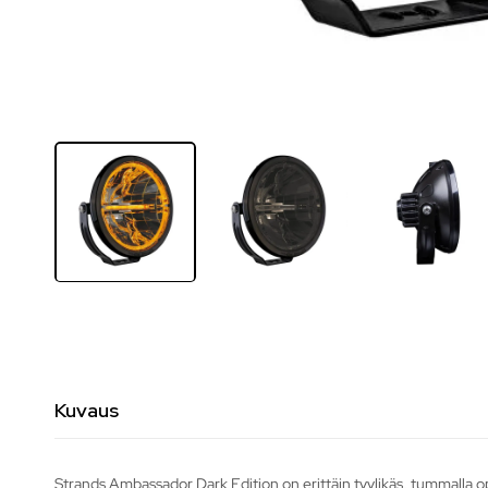
Kuvaus
Strands Ambassador Dark Edition on erittäin tyylikäs, tummalla o