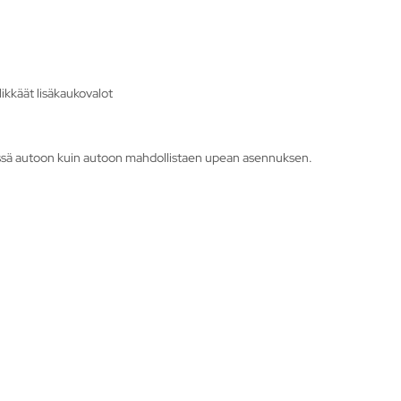
ikkäät lisäkaukovalot
nnössä autoon kuin autoon mahdollistaen upean asennuksen.