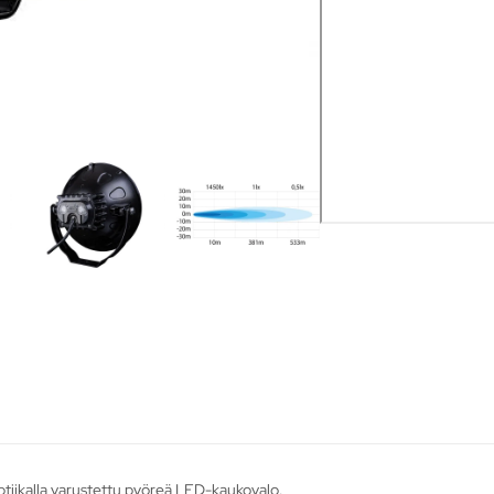
ptiikalla varustettu pyöreä LED-kaukovalo.