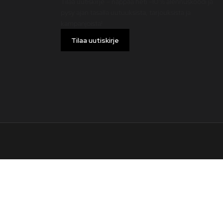
Tilaa uutiskirje – nappaa heti -10 % alennuskoodi ja
pysy ajan tasalla uutuuksista, tarjouksista ja
kampanjoista!
Tilaa uutiskirje