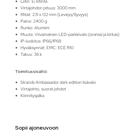
Liitin: Ei liitintä
Virtajohdon pituus: 3000 mm
Mitat: 231 x 132 mm (Leveys/Syvyys)
Paino: 2400 g
Runko: Alumiini
Muuta: Viivamainen LED-parkkivalo (oranssi ja kirkas)
IP-luokitus: IP66/IP68
Hyväksynnät: EMC: ECE R10
Takuu: 36 k
Toimitussisältö:
Strands Ambassador dark edition lisävalo
Virtajohto, suorat johdot
Kiinnitysjalka
Sopii ajoneuvoon