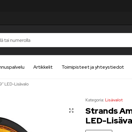
STELUA
STELUA
STELUA
STELUA
STELUA
nnuspalvelu
Artikkelit
Toimipisteet ja yhteystiedot
9″ LED-Lisävalo
Kategoria:
Lisävalot
Strands Am
LED-Lisäva