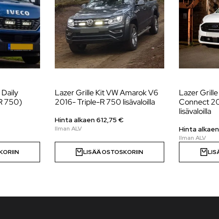
 Daily
Lazer Grille Kit VW Amarok V6
Lazer Grille
R 750)
2016- Triple-R 750 lisävaloilla
Connect 20
lisävaloilla
Hinta alkaen
612,75
€
Hinta alkae
KORIIN
LISÄÄ OSTOSKORIIN
LIS