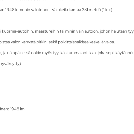
van 1948 lumenin valotehon. Valokeila kantaa 381 metriä (1 lux)
 kuorma-autoihin, maastureihin tai mihin vain autoon, johon halutaan tyyl
oistaa valon kehystä pitkin, sekä poikittaispalkissa keskellä valoa.
a, ja näinpä niissä onkin myös tyylikäs tumma optiikka, joka sopii käytä
-hyväksytty)
linen: 1948 lm