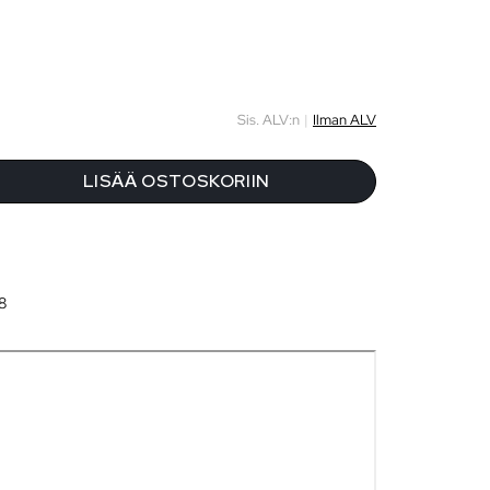
Sis. ALV:n
|
Ilman ALV
LISÄÄ OSTOSKORIIN
8