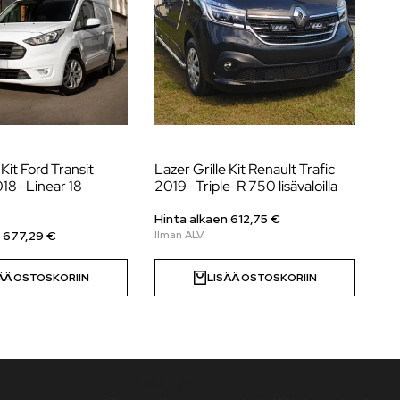
 Kit Ford Transit
Lazer Grille Kit Renault Trafic
Li
18- Linear 18
2019- Triple-R 750 lisävaloilla
Hil
Hinta alkaen
612,75
€
Hi
n 677,29 €
ÄÄ OSTOSKORIIN
LISÄÄ OSTOSKORIIN
Uutiskirje