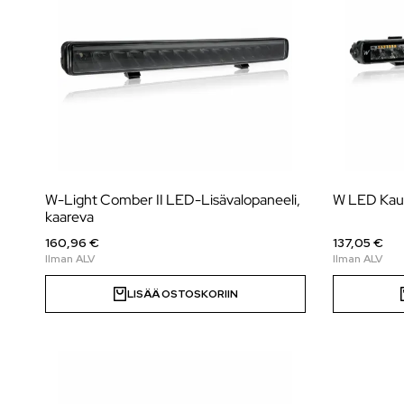
W-Light Comber II LED-Lisävalopaneeli,
W LED Kauk
kaareva
160,96 €
137,05 €
LISÄÄ OSTOSKORIIN