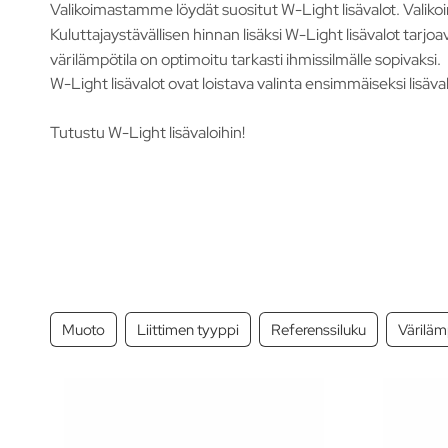
Valikoimastamme löydät suositut W-Light lisävalot. Valikoim
Kuluttajaystävällisen hinnan lisäksi W-Light lisävalot tarjo
värilämpötila on optimoitu tarkasti ihmissilmälle sopivaksi.
W-Light lisävalot ovat loistava valinta ensimmäiseksi lisäval
Tutustu W-Light lisävaloihin!
Muoto
Liittimen tyyppi
Referenssiluku
Väriläm