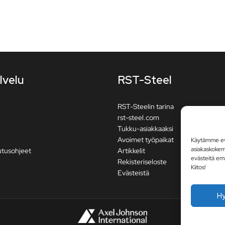
lvelu
RST-Steel
RST-Steelin tarina
rst-steel.com
Tukku-asiakkaaksi
Avoimet työpaikat
Käytämme evä
asiakaskoke
utusohjeet
Artikkelit
evästeitä em
Rekisteriseloste
Kiitos!
Evästeistä
H