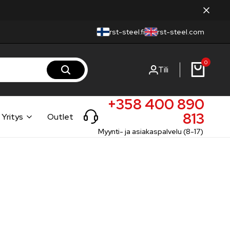
rst-steel.fi
rst-steel.com
0
Tili
+358 400 890
813
Yritys
Outlet
Myynti- ja asiakaspalvelu (8-17)