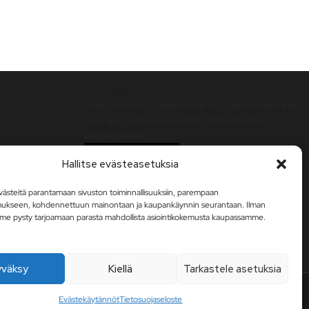
Uutiskirje
Tilaa uutiskirje – nappaa heti -10 % alennuskoodi ja
pysy ajan tasalla uutuuksista, tarjouksista ja
kampanjoista!
Tilaa uutiskirje
Hallitse evästeasetuksia
steitä parantamaan sivuston toiminnallisuuksiin, parempaan
mukseen, kohdennettuun mainontaan ja kaupankäynnin seurantaan. Ilman
me pysty tarjoamaan parasta mahdollista asiointikokemusta kaupassamme.
yväksy
Kiellä
Tarkastele asetuksia
Evästekäytännöt
Tietosuojaseloste