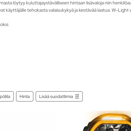
asta löytyy kuluttajaystävälliseen hintaan lisävaloja niin henkilö
avat käyttäjälle tehokasta valaisukykyä ja kestävää laatua. W-Light 
oksi.
pötila
Hinta
Lisää suodattimia