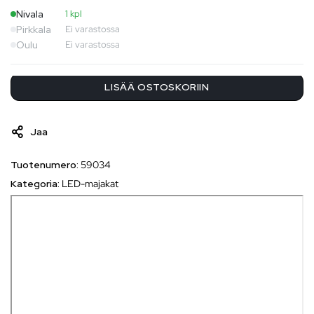
Nivala
1 kpl
Pirkkala
Ei varastossa
Oulu
Ei varastossa
LISÄÄ OSTOSKORIIN
Jaa
Tuotenumero:
59034
Kategoria:
LED-majakat