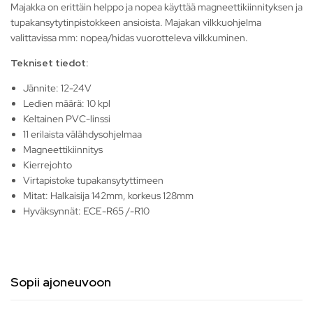
Majakka on erittäin helppo ja nopea käyttää magneettikiinnityksen ja
tupakansytytinpistokkeen ansioista. Majakan vilkkuohjelma
valittavissa mm: nopea/hidas vuorotteleva vilkkuminen.
Tekniset tiedot:
Jännite: 12-24V
Ledien määrä: 10 kpl
Keltainen PVC-linssi
11 erilaista välähdysohjelmaa
Magneettikiinnitys
Kierrejohto
Virtapistoke tupakansytyttimeen
Mitat: Halkaisija 142mm, korkeus 128mm
Hyväksynnät: ECE-R65 /-R10
Sopii ajoneuvoon