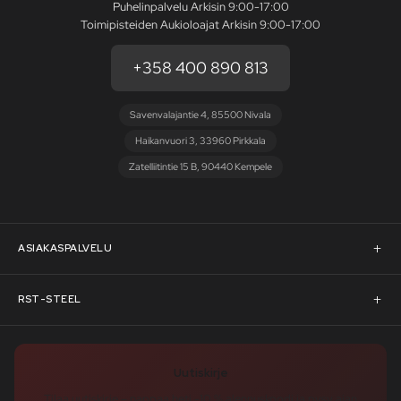
Puhelinpalvelu Arkisin 9:00-17:00
Toimipisteiden Aukioloajat Arkisin 9:00-17:00
+358 400 890 813
Savenvalajantie 4, 85500 Nivala
Haikanvuori 3, 33960 Pirkkala
Zatelliitintie 15 B, 90440 Kempele
ASIAKASPALVELU
Asiakaspalvelu
RST-STEEL
Pyydä tarjous
RST-Steelin tarina
Uutiskirje
Rahoitus
rst-steel.com
Tilaa uutiskirje – nappaa heti -10 % alennuskoodi ja pysy ajan