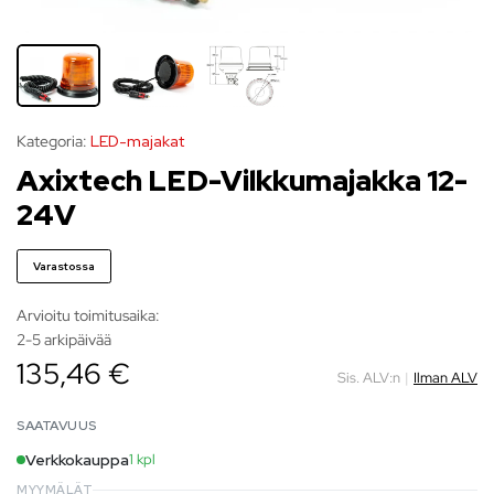
Kategoria:
LED-majakat
Axixtech LED-Vilkkumajakka 12-
24V
Varastossa
Arvioitu toimitusaika:
2-5 arkipäivää
135,46 €
Sis. ALV:n
|
Ilman ALV
SAATAVUUS
Verkkokauppa
1 kpl
MYYMÄLÄT