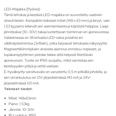
LED-Majakka (Pyöreä)
Tämä tehokas ja kestävä LED-majakka on suunniteltu vaativiin
olosuhteisiin. Kompaktin kokoiset mitat (148 x 63 mm) ja kevyt, vain
1,53 kg paino tekevät sen asentamisesta ja käytöstä helppoa. Laaja
jännitealue (10–30V) takaa luotettavan toiminnan eri ajoneuvoissa.
Valaisimessa on 36 kirkasta LED-valoa ja kolme eri
välähdystoimintoa (3xflash), jotka tarjoavat tehokasta näkyvyyttä.
Magneettikiinnityksen ansiosta asennus onnistuu nopeasti, ja
tupakansytyttimen pistoke tekee siitä helposti liitettävän
ajoneuvoon. Tuote on IP65-suojattu, mikä varmistaa sen
kestävyyden pölyä ja vettä vastaan.
E-hyväksytty varoitusvalo on varustettu 0,5 m pitkällä johdolla, ja
sen virrankulutus on 12V-järjestelmässä 145 mA ja 24V-
järjestelmässä 120 mA.
Tekniset tiedot:
Mitat: 148x63mm
Paino: 1.53kg
Jännite: 10-30V
IP-Luokitus: IP65