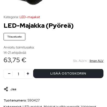
Kategoria:
LED-majakat
LED-Majakka (Pyöreä)
Tilaustuote
Arvioitu toimitusaika:
14-21 arkipäivää
63,75 €
Sis. ALV:n
|
Ilman ALV
LISÄÄ OSTOSKORIIN
Jaa
Tuotenumero:
590427
Kategoriat:
LED-majakat
,
Majakat ja vilkkupaneelit
,
Valaisimet