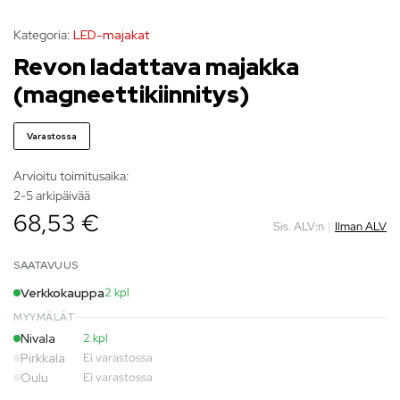
Kategoria:
LED-majakat
Revon ladattava majakka
(magneettikiinnitys)
Varastossa
Arvioitu toimitusaika:
2-5 arkipäivää
68,53 €
Sis. ALV:n
|
Ilman ALV
SAATAVUUS
Verkkokauppa
2 kpl
MYYMÄLÄT
Nivala
2 kpl
Pirkkala
Ei varastossa
Oulu
Ei varastossa