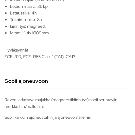
Ledien määrä: 36 kpl
Latausaika: 4h
Toiminta-aika: 8h
kiinnitys: magneetti
Mitat: L114x K109mm
Hyväksynnät:
ECE-R10, ECE-R65 Class 1 (TA1), CA13
Sopii ajoneuvoon
Revon ladattava majakka (magneettikiinnitys) sopii seuraaviin
merkkeihin/malleihin:
Sopii kaikkiin ajoneuvoihin ja ajoneuvomalleihin.