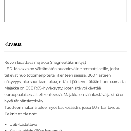
Kuvaus
Revon ladattava majakka (magneettikiinnitys)
LED-Majakka on välttämätön huomioväline ammattilaisille, jotka
tekevät huoltotoimenpiteitä liikenteen seassa. 360 ° asteen
näkyvyys joka suuntaan takaa, että et jää keneltäkään huomaamatta.
Majakka on ECE R65-hyväksytty, joten sitä voi käyttää
eurooppalaisessa tieliikenteessä. Majakka on säänkestävä ja siinä on
hyvä tärinänsietokyky.
Tuotteen mukana tulee myös kaukosäädin, jossa 60m kantavuus
Tekniset tiedot:
USB-Ladattava
Kauko-ohjain (60m kantama)