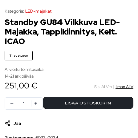
Kategoria:
LED-majakat
Standby GU84 Vilkkuva LED-
Majakka, Tappikiinnitys, Kelt.
ICAO
Tilaustuote
Arvioitu toimitusaika:
14-21 arkipäivää
251,00 €
Sis. ALV:n
|
Ilman ALV
LISÄÄ OSTOSKORIIN
Jaa
Tuotenumero:
6033-0034