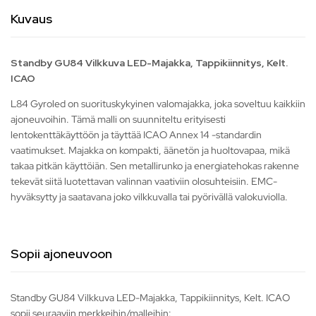
Kuvaus
Standby GU84 Vilkkuva LED-Majakka, Tappikiinnitys, Kelt.
ICAO
L84 Gyroled on suorituskykyinen valomajakka, joka soveltuu kaikkiin
ajoneuvoihin. Tämä malli on suunniteltu erityisesti
lentokenttäkäyttöön ja täyttää ICAO Annex 14 -standardin
vaatimukset. Majakka on kompakti, äänetön ja huoltovapaa, mikä
takaa pitkän käyttöiän. Sen metallirunko ja energiatehokas rakenne
tekevät siitä luotettavan valinnan vaativiin olosuhteisiin. EMC-
hyväksytty ja saatavana joko vilkkuvalla tai pyörivällä valokuviolla.
Sopii ajoneuvoon
Standby GU84 Vilkkuva LED-Majakka, Tappikiinnitys, Kelt. ICAO
sopii seuraaviin merkkeihin/malleihin: