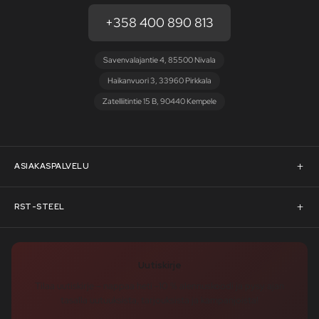
+358 400 890 813
Savenvalajantie 4, 85500 Nivala
Haikanvuori 3, 33960 Pirkkala
Zatelliitintie 15 B, 90440 Kempele
ASIAKASPALVELU
Asiakaspalvelu
RST-STEEL
Pyydä tarjous
RST-Steelin tarina
Uutiskirje
Rahoitus
rst-steel.com
Tilaa uutiskirje – nappaa heti -10 % alennuskoodi ja pysy ajan
tasalla uutuuksista, tarjouksista ja kampanjoista!
Toimitusehdot
Tukku-asiakkaaksi