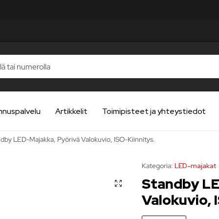
nnuspalvelu
Artikkelit
Toimipisteet ja yhteystiedot
dby LED-Majakka, Pyörivä Valokuvio, ISO-Kiinnitys.
Kategoria:
LED-majakat
Standby LE
Valokuvio, 