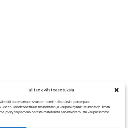
Hallitse evästeasetuksia
steitä parantamaan sivuston toiminnallisuuksiin, parempaan
mukseen, kohdennettuun mainontaan ja kaupankäynnin seurantaan. Ilman
me pysty tarjoamaan parasta mahdollista asiointikokemusta kaupassamme.