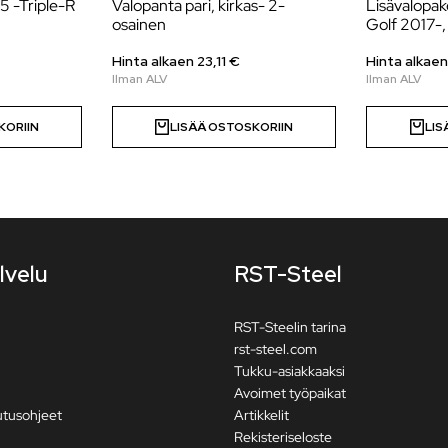
T5 -Triple-R
Valopanta pari, kirkas- 2-
Lisävalopak
osainen
Golf 2017-, 
Hinta alkaen
23,11
€
Hinta alkae
KORIIN
LISÄÄ OSTOSKORIIN
LIS
lvelu
RST-Steel
RST-Steelin tarina
rst-steel.com
Tukku-asiakkaaksi
Avoimet työpaikat
utusohjeet
Artikkelit
Rekisteriseloste