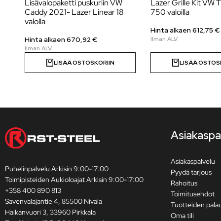
Lisävalopaketti puskuriin VW
Lazer Grille Kit VW 
Caddy 2021- Lazer Linear 18
750 valoilla
valolla
Hinta alkaen
612,75
€
Hinta alkaen
670,92
€
LISÄÄ OSTOSKORIIN
LISÄÄ OSTOS
Asiakaspa
Asiakaspalvelu
Puhelinpalvelu Arkisin 9:00-17:00
Pyydä tarjous
Toimipisteiden Aukioloajat Arkisin 9:00-17:00
Rahoitus
+358 400 890 813
Toimitusehdot
Savenvalajantie 4, 85500 Nivala
Tuotteiden pala
Haikanvuori 3, 33960 Pirkkala
Oma tili