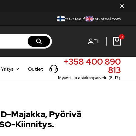
rst-steel.fi
rst-steel.com
0
Tili
+358 400 890
813
Yritys
Outlet
Myynti- ja asiakaspalvelu (8-17)
D-Majakka, Pyörivä
ISO-Kiinnitys.