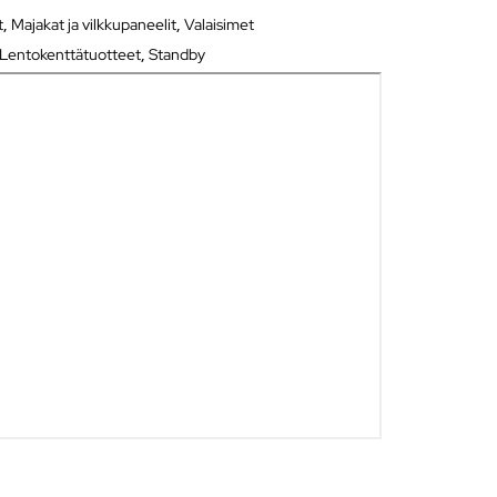
t
,
Majakat ja vilkkupaneelit
,
Valaisimet
Lentokenttätuotteet
,
Standby