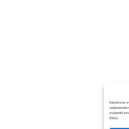
Käytämme evä
asiakaskoke
evästeitä em
Kiitos!