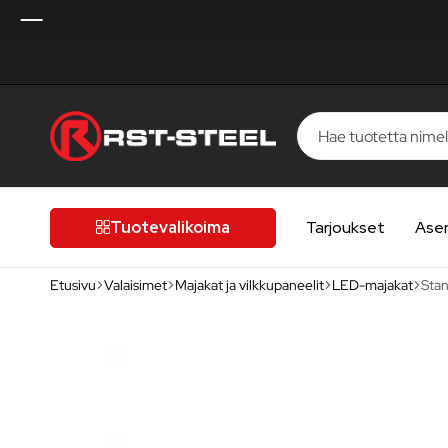
RST-
Kotimaista
Steel
laatua,
laatutietoiselle
Tuotevalikoima
Tarjoukset
Ase
autoilijalle
Etusivu
Valaisimet
Majakat ja vilkkupaneelit
LED-majakat
Stan