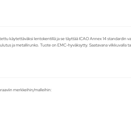
tettu käytettäväksi lentokentillä ja se täyttää ICAO Annex 14 standardin 
kulutus ja metallirunko. Tuote on EMC-hyväksytty. Saatavana vilkkuvalla tai
raaviin merkkeihin/malleihin: