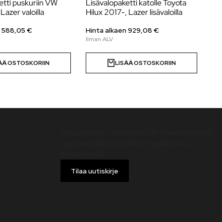
etti puskuriin VW
Lisävalopaketti katolle Toyota
St
Lazer valoilla
Hilux 2017-, Lazer lisävaloilla
pu
n
588,05
€
Hinta alkaen
929,08
€
Hi
ÄÄ OSTOSKORIIN
LISÄÄ OSTOSKORIIN
Uutiskirje
Tilaa uutiskirje – nappaa heti -10 % alennuskoodi ja
pysy ajan tasalla uutuuksista, tarjouksista ja
kampanjoista!
Tilaa uutiskirje