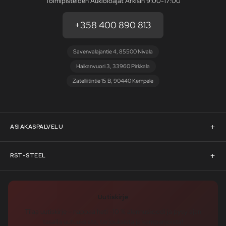
Toimipisteiden Aukioloajat Arkisin 9:00-17:00
+358 400 890 813
Savenvalajantie 4, 85500 Nivala
Haikanvuori 3, 33960 Pirkkala
Zatelliitintie 15 B, 90440 Kempele
ASIAKASPALVELU
Asiakaspalvelu
RST-STEEL
Pyydä tarjous
RST-Steelin tarina
Uutiskirje
Rahoitus
rst-steel.com
Tilaa uutiskirje – nappaa heti -10 % alennuskoodi ja pysy ajan
tasalla uutuuksista, tarjouksista ja kampanjoista!