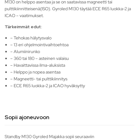
M130 on helppo asentaa ja se on saatavissa magneetti tai
pulttikiinnitteisenä(ISO). Gyroled M130 täytää ECE R65 luokka-2 ja
ICAO – vaatimukset.
Tärkeimmät edut:
– Tehokas hälytysvalo
– 13 eri ohjelmointivaihtoehtoa
– Alumiinirunko
– 360 tai 180 – asteinen valaisu
– Havaittavissa ilma-aluksista
– Helppo ja nopea asentaa
– Magneetti- tai pulttikiinnitys
– ECE R65 luokka-2 ja ICAO hyväksytty
Sopii ajoneuvoon
Standby M130 Gyroled Majakka sopii seuraaviin