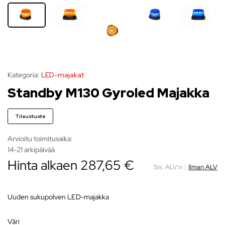
Kategoria:
LED-majakat
Standby M130 Gyroled Majakka
Tilaustuote
Arvioitu toimitusaika:
14-21 arkipäivää
Hinta alkaen
287,65
€
Sis. ALV:n
|
Ilman ALV
Uuden sukupolven LED-majakka
väri