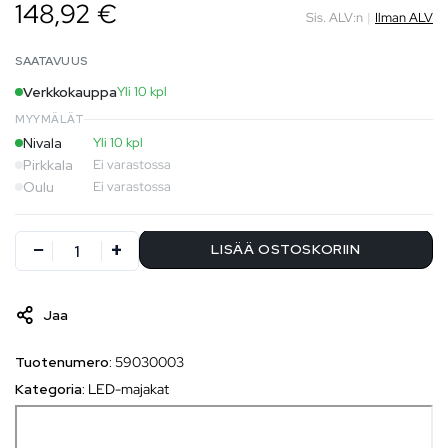
148,92 €
Sis. ALV:n
|
Ilman ALV
SAATAVUUS
Verkkokauppa
Yli 10 kpl
MYYMÄLÄT
Nivala
Yli 10 kpl
Pirkkala
Ei varastossa
Oulu
Ei varastossa
LISÄÄ OSTOSKORIIN
Jaa
Tuotenumero:
59030003
Kategoria:
LED-majakat