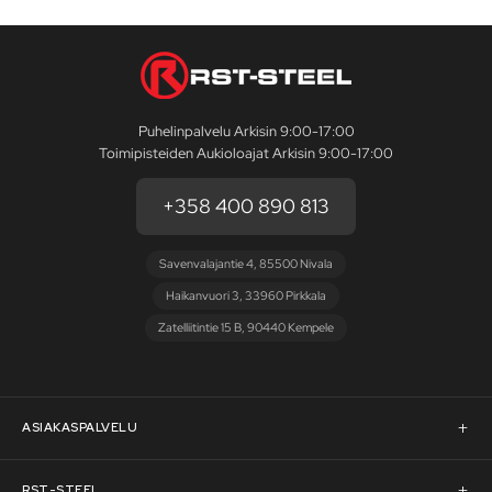
Puhelinpalvelu Arkisin 9:00-17:00
Toimipisteiden Aukioloajat Arkisin 9:00-17:00
+358 400 890 813
Savenvalajantie 4, 85500 Nivala
Haikanvuori 3, 33960 Pirkkala
Zatelliitintie 15 B, 90440 Kempele
ASIAKASPALVELU
Asiakaspalvelu
RST-STEEL