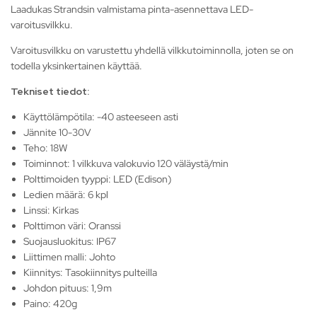
Laadukas Strandsin valmistama pinta-asennettava LED-
varoitusvilkku.
Varoitusvilkku on varustettu yhdellä vilkkutoiminnolla, joten se on
todella yksinkertainen käyttää.
Tekniset tiedot:
Käyttölämpötila: -40 asteeseen asti
Jännite 10-30V
Teho: 18W
Toiminnot: 1 vilkkuva valokuvio 120 väläystä/min
Polttimoiden tyyppi: LED (Edison)
Ledien määrä: 6 kpl
Linssi: Kirkas
Polttimon väri: Oranssi
Suojausluokitus: IP67
Liittimen malli: Johto
Kiinnitys: Tasokiinnitys pulteilla
Johdon pituus: 1,9m
Paino: 420g