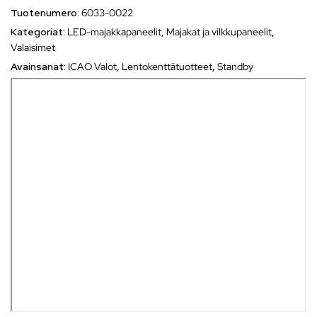
Tuotenumero:
6033-0022
Kategoriat:
LED-majakkapaneelit
,
Majakat ja vilkkupaneelit
,
Valaisimet
Avainsanat:
ICAO Valot
,
Lentokenttätuotteet
,
Standby