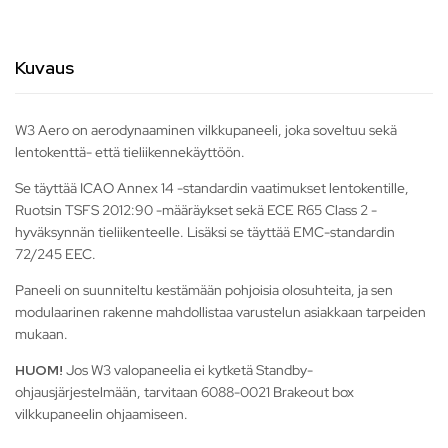
Kuvaus
W3 Aero on aerodynaaminen vilkkupaneeli, joka soveltuu sekä
lentokenttä- että tieliikennekäyttöön.
Se täyttää ICAO Annex 14 -standardin vaatimukset lentokentille,
Ruotsin TSFS 2012:90 -määräykset sekä ECE R65 Class 2 -
hyväksynnän tieliikenteelle. Lisäksi se täyttää EMC-standardin
72/245 EEC.
Paneeli on suunniteltu kestämään pohjoisia olosuhteita, ja sen
modulaarinen rakenne mahdollistaa varustelun asiakkaan tarpeiden
mukaan.
HUOM!
Jos W3 valopaneelia ei kytketä Standby-
ohjausjärjestelmään, tarvitaan 6088-0021 Brakeout box
vilkkupaneelin ohjaamiseen.