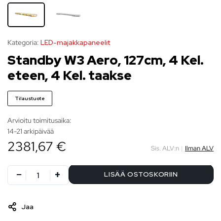
Kategoria:
LED-majakkapaneelit
Standby W3 Aero, 127cm, 4 Kel.
eteen, 4 Kel. taakse
Tilaustuote
Arvioitu toimitusaika:
14-21 arkipäivää
2381,67 €
Sis. ALV:n
|
Ilman ALV
LISÄÄ OSTOSKORIIN
Jaa