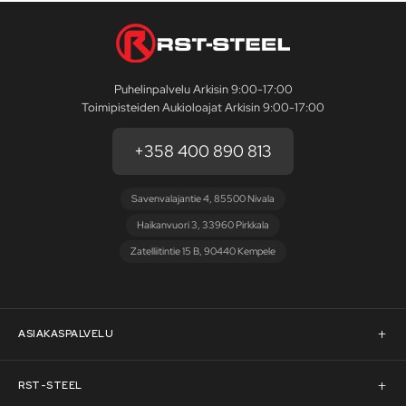
Puhelinpalvelu Arkisin 9:00-17:00
Toimipisteiden Aukioloajat Arkisin 9:00-17:00
+358 400 890 813
Savenvalajantie 4, 85500 Nivala
Haikanvuori 3, 33960 Pirkkala
Zatelliitintie 15 B, 90440 Kempele
ASIAKASPALVELU
Asiakaspalvelu
RST-STEEL