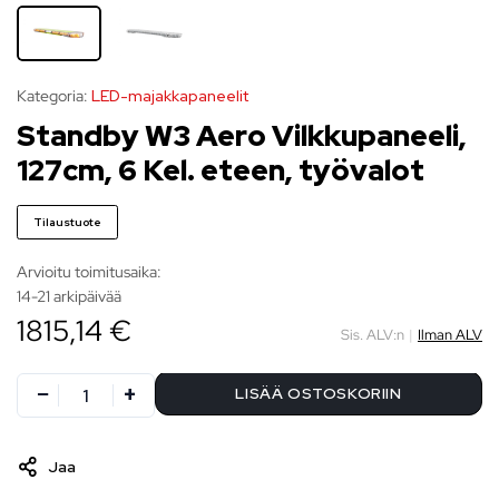
Kategoria:
LED-majakkapaneelit
Standby W3 Aero Vilkkupaneeli,
127cm, 6 Kel. eteen, työvalot
Tilaustuote
Arvioitu toimitusaika:
14-21 arkipäivää
1815,14 €
Sis. ALV:n
|
Ilman ALV
LISÄÄ OSTOSKORIIN
Jaa