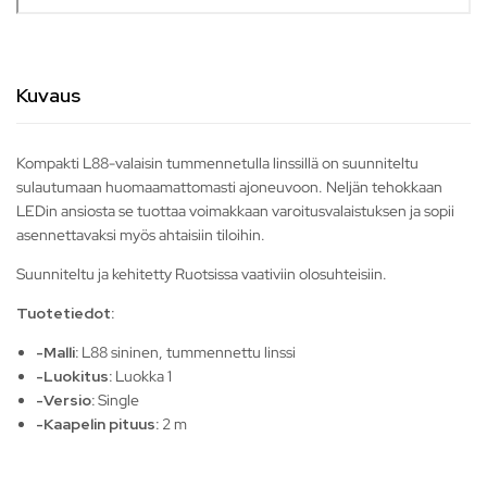
Kuvaus
Kompakti L88-valaisin tummennetulla linssillä on suunniteltu
sulautumaan huomaamattomasti ajoneuvoon. Neljän tehokkaan
LEDin ansiosta se tuottaa voimakkaan varoitusvalaistuksen ja sopii
asennettavaksi myös ahtaisiin tiloihin.
Suunniteltu ja kehitetty Ruotsissa vaativiin olosuhteisiin.
Tuotetiedot:
-Malli:
L88 sininen, tummennettu linssi
-Luokitus:
Luokka 1
-Versio:
Single
-Kaapelin pituus:
2 m