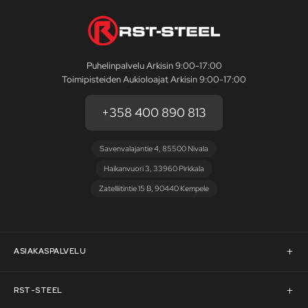
Puhelinpalvelu Arkisin 9:00-17:00
Toimipisteiden Aukioloajat Arkisin 9:00-17:00
+358 400 890 813
Savenvalajantie 4, 85500 Nivala
Haikanvuori 3, 33960 Pirkkala
Zatelliitintie 15 B, 90440 Kempele
ASIAKASPALVELU
Asiakaspalvelu
RST-STEEL