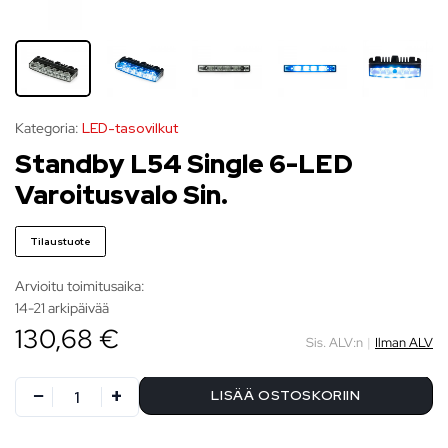
Kategoria:
LED-tasovilkut
Standby L54 Single 6-LED
Varoitusvalo Sin.
Tilaustuote
Arvioitu toimitusaika:
14-21 arkipäivää
130,68 €
Sis. ALV:n
|
Ilman ALV
LISÄÄ OSTOSKORIIN