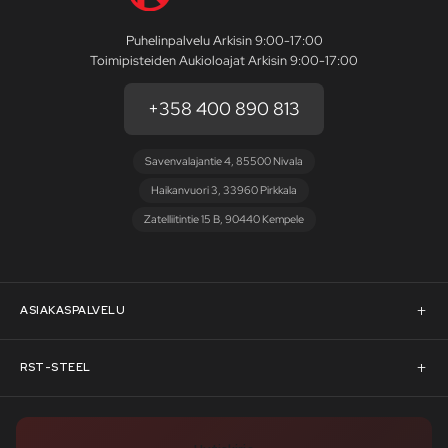
Puhelinpalvelu Arkisin 9:00-17:00
Toimipisteiden Aukioloajat Arkisin 9:00-17:00
+358 400 890 813
Savenvalajantie 4, 85500 Nivala
Haikanvuori 3, 33960 Pirkkala
Zatelliitintie 15 B, 90440 Kempele
ASIAKASPALVELU
Asiakaspalvelu
RST-STEEL
Pyydä tarjous
RST-Steelin tarina