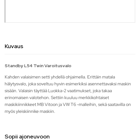
Kuvaus
Standby L54 Twin Varoitusvalo
Kahden valaisimen setti yhdellä ohjaimella. Erittäin matala
hälytysvalo, joka soveltuu hyvin esimerkiksi asennettavaksi maskin
sisään. Valaisin täyttää Luokka-2 vaatimukset, joka takaa
erinomaisen valotehon. Settiin kuuluu merkkikohtaiset
maskikiinnikkeet MB Vitoon ja VW T6 -malleihin, sekä saatavilla on
myös yleiskiinnike maskiin.
Sopii ajoneuvoon