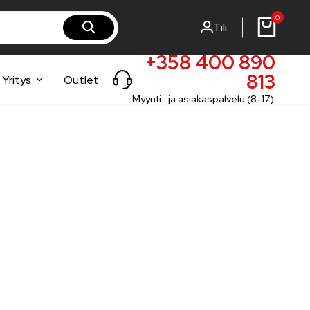
0
Tili
rst-steel.fi
rst-steel.com
+358 400 890
813
Yritys
Outlet
Myynti- ja asiakaspalvelu (8-17)