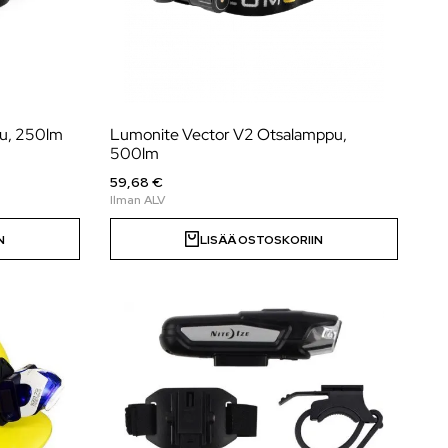
pu, 250lm
Lumonite Vector V2 Otsalamppu,
500lm
59,68 €
N
LISÄÄ OSTOSKORIIN