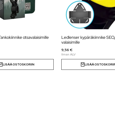
kokiinnike otsavalaisimille
Ledlenser kypäräkiinnike SE
valaisimille
9,56 €
LISÄÄ OSTOSKORIIN
LISÄÄ OSTOSKORII