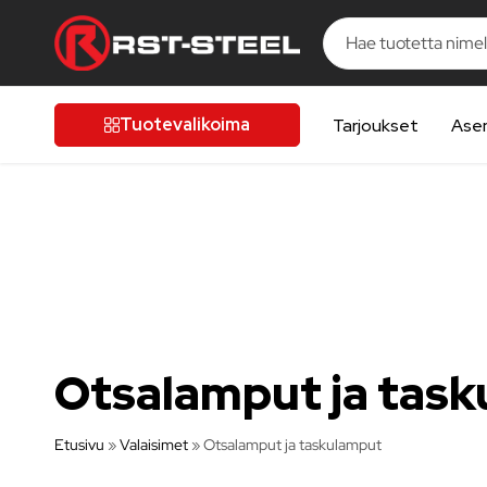
ARUSTELUA
ARUSTELUA
ARUSTELUA
ARUSTELUA
ARUSTELUA
RST-
Kotimaista
Steel
laatua,
Tuotevalikoima
Tarjoukset
Ase
laatutietoiselle
autoilijalle
Otsalamput ja tas
Etusivu
»
Valaisimet
»
Otsalamput ja taskulamput