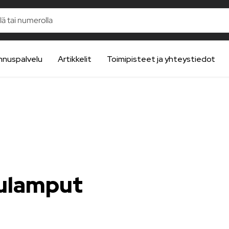
nnuspalvelu
Artikkelit
Toimipisteet ja yhteystiedot
kulamput