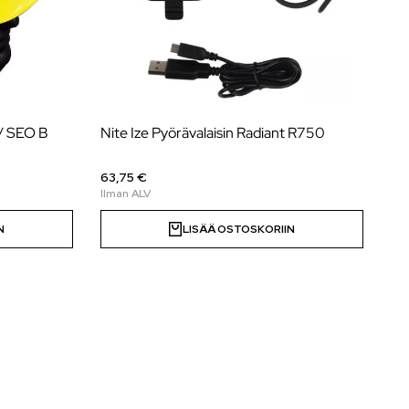
O/ SEO B
Nite Ize Pyörävalaisin Radiant R750
63,75 €
N
LISÄÄ OSTOSKORIIN