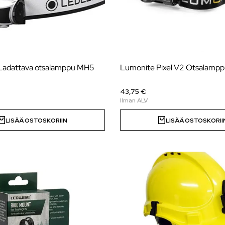
Ladattava otsalamppu MH5
Lumonite Pixel V2 Otsalamp
43,75 €
LISÄÄ OSTOSKORIIN
LISÄÄ OSTOSKORII