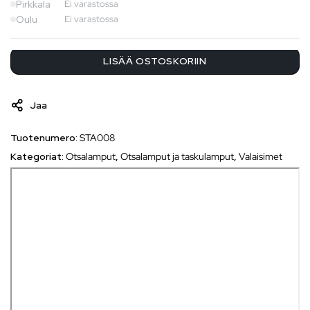
Pirkkala
Ei varastossa
Oulu
Ei varastossa
LISÄÄ OSTOSKORIIN
Jaa
Tuotenumero:
STA008
Kategoriat:
Otsalamput
,
Otsalamput ja taskulamput
,
Valaisimet