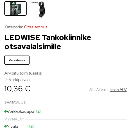
Kategoria:
Otsalamput
LEDWISE Tankokiinnike
otsavalaisimille
Varastossa
Arvioitu toimitusaika:
2-5 arkipäivää
10,36 €
Sis. ALV:n
|
Ilman ALV
SAATAVUUS
Verkkokauppa
1 kpl
MYYMÄLÄT
Nivala
1 kpl