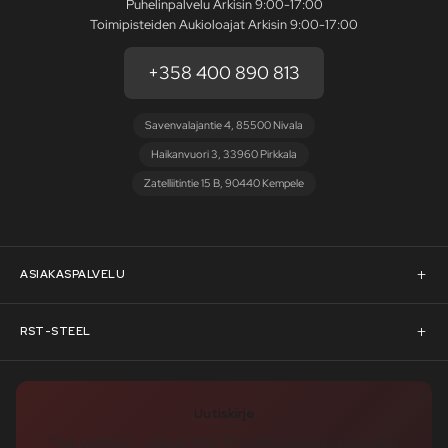
Puhelinpalvelu Arkisin 9:00-17:00
Toimipisteiden Aukioloajat Arkisin 9:00-17:00
+358 400 890 813
Savenvalajantie 4, 85500 Nivala
Haikanvuori 3, 33960 Pirkkala
Zatelliitintie 15 B, 90440 Kempele
ASIAKASPALVELU
Asiakaspalvelu
RST-STEEL
Pyydä tarjous
RST-Steelin tarina
Uutiskirje
Rahoitus
rst-steel.com
Tilaa uutiskirje – nappaa heti -10 % alennuskoodi ja pysy ajan