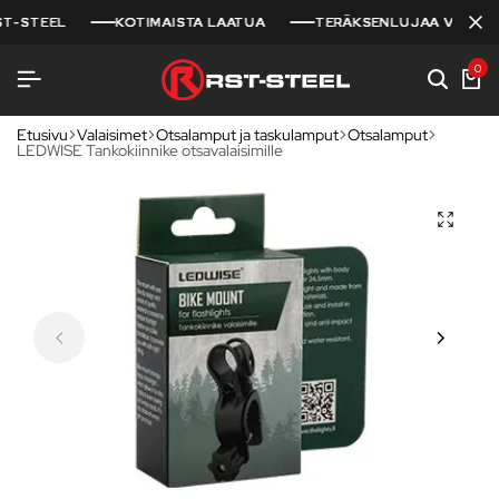
STEEL
STEEL
STEEL
KOTIMAISTA LAATUA
KOTIMAISTA LAATUA
KOTIMAISTA LAATUA
TERÄKSENLUJAA VARUSTEL
TERÄKSENLUJAA VARUSTEL
TERÄKSENLUJAA VARUSTEL
0
Etusivu
Valaisimet
Otsalamput ja taskulamput
Otsalamput
LEDWISE Tankokiinnike otsavalaisimille