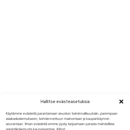
Hallitse evästeasetuksia
Käytämme evästeitä parantamaan sivuston toiminnallisuuksiin, parempaan
asiakaskokemukseen, kohdennettuun mainontaan ja kaupankäynnin
seurantaan. Ilman evästeitä emme pysty tarjoamaan parasta mahdollista
asiointikokemusta kaupassamme. Kiitos!