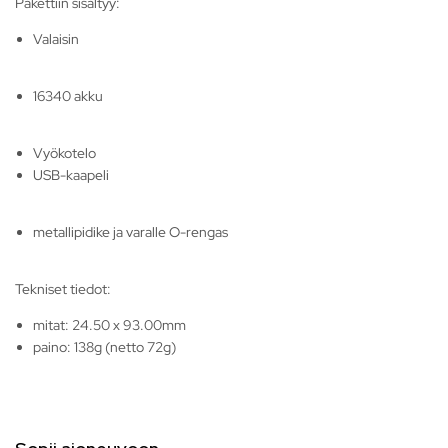
Pakettiin sisältyy:
Valaisin
16340 akku
Vyökotelo
USB-kaapeli
metallipidike ja varalle O-rengas
Tekniset tiedot:
mitat: 24.50 x 93.00mm
paino: 138g (netto 72g)