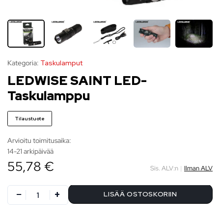
Kategoria:
Taskulamput
LEDWISE SAINT LED-
Taskulamppu
Tilaustuote
Arvioitu toimitusaika:
14-21 arkipäivää
55,78 €
Sis. ALV:n
|
Ilman ALV
LISÄÄ OSTOSKORIIN