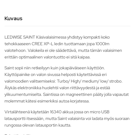
Kuvaus
LEDWISE SAINT Käsivalaisimessa yhdistyy kompakti koko
tehokkaaseen CREE XP-L ledin tuottamaan jopa 1000lm
valotehoon. Valokeila ei ole säädettävä, mutta tämän valaisimen
erittäin optimaalinen valontuotto ei sitä kaipaa.
Saint sopii niin retkeilyyn kuin jokapäiväiseen käyttöön.
Käyttöpainike on valon sivussa helposti käytettävissä eri
valomoodien valitsemiseksi: Turbo/ High/ medium/ low/ strobo.
Älykäs elektroniikka huolehtii valon riittävyydestä ja estää
ylikuumentumiselta. Saintissa on magneettinen pääty jolla vapautat
molemmat kätesi esimerkiksi autoa korjatessa.
Virtalähteenä käytetään 16340 akkua jossa on micro USB
latausportti itsessään, mutta Saint valaisinta voi ladata myös suoraan
rungossa olevan latausportin kautta.