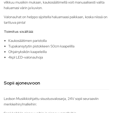
vilkkuu musiikin mukaan, kaukosäätimellä voit manuaalisesti valita
haluamasi värin ja kuvion.
Valonauhat on helppo sijoitella haluamaasi paikkaan, koska niissä on
tarttuva pinta!
Toimitus sisältää:
Kaukosäätimen paristolla
Tupakansytytin pistokkeen 50cm kaapelilla
Ohjainyksikön kaapeleilla
4kpl LED-valonauhoja
Sopii ajoneuvoon
Ledson Musiikkiohjattu sisustusvalosarja, 24V sopii seuraaviin
merkkeihin/malleihin: