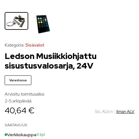
Kategoria:
Sisävalot
Ledson Musiikkiohjattu
sisustusvalosarja, 24V
Varastossa
Arvioitu toimitusaika:
2-5 arkipäivää
40,64 €
Sis. ALV:n
|
Ilman ALV
SAATAVUUS
Verkkokauppa
4 kpl