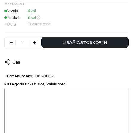
MYYMÄLÄT
Nivala
4 kpl
Pirkkala
3 kpl
Oulu
Ei varastossa
LISÄÄ OSTOSKORIIN
Jaa
Tuotenumero:
1081-0002
Kategoriat:
Sisävalot
,
Valaisimet