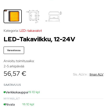
Kategoria:
LED-takavalot
LED-Takavilkku, 12-24V
Varastossa
Arvioitu toimitusaika:
2-5 arkipäivää
56,57 €
Sis. ALV:n
|
Ilman ALV
SAATAVUUS
Verkkokauppa
Yli 10 kpl
MYYMÄLÄT
Nivala
Yli 10 kpl