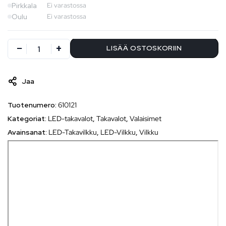
Pirkkala
Ei varastossa
Oulu
Ei varastossa
LISÄÄ OSTOSKORIIN
Jaa
Tuotenumero:
610121
Kategoriat:
LED-takavalot
,
Takavalot
,
Valaisimet
Avainsanat:
LED-Takavilkku
,
LED-Vilkku
,
Vilkku