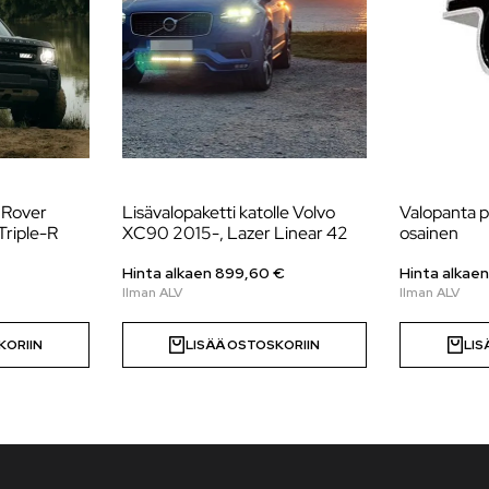
d Rover
Lisävalopaketti katolle Volvo
Valopanta pa
Triple-R
XC90 2015-, Lazer Linear 42
osainen
Hinta alkaen
899,60
€
Hinta alkae
KORIIN
LISÄÄ OSTOSKORIIN
LIS