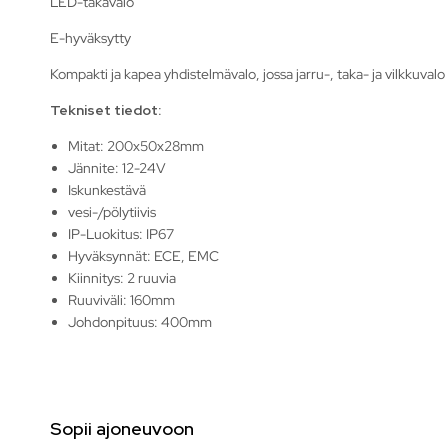
LED-takavalo
E-hyväksytty
Kompakti ja kapea yhdistelmävalo, jossa jarru-, taka- ja vilkkuvalo
Tekniset tiedot:
Mitat: 200x50x28mm
Jännite: 12-24V
Iskunkestävä
vesi-/pölytiivis
IP-Luokitus: IP67
Hyväksynnät: ECE, EMC
Kiinnitys: 2 ruuvia
Ruuviväli: 160mm
Johdonpituus: 400mm
Sopii ajoneuvoon