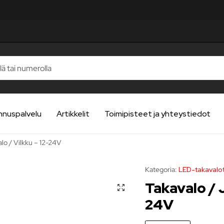
nnuspalvelu
Artikkelit
Toimipisteet ja yhteystiedot
alo / Vilkku – 12-24V
Kategoria:
LED-takavalo
Takavalo / J
24V