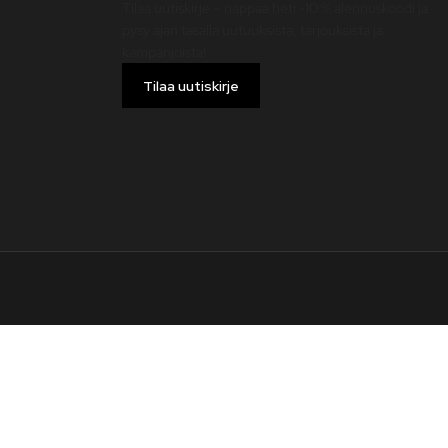
Tilaa uutiskirje – nappaa heti -10 % alennuskoodi ja
pysy ajan tasalla uutuuksista, tarjouksista ja
kampanjoista!
Tilaa uutiskirje