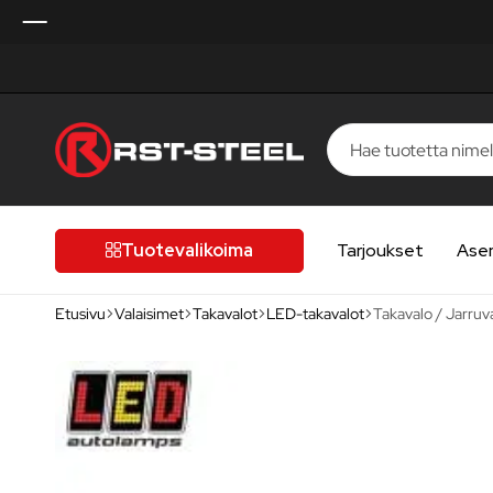
RST-
Kotimaista
Steel
laatua,
laatutietoiselle
Tuotevalikoima
Tarjoukset
Ase
autoilijalle
Etusivu
Valaisimet
Takavalot
LED-takavalot
Takavalo / Jarruv