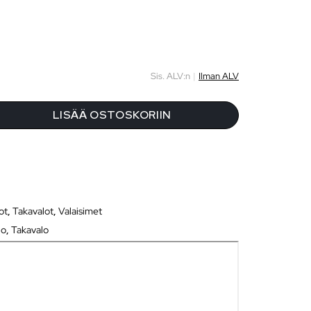
Sis. ALV:n
|
Ilman ALV
LISÄÄ OSTOSKORIIN
ot
,
Takavalot
,
Valaisimet
lo
,
Takavalo