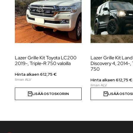
Lazer Grille Kit Toyota LC200
Lazer Grille Kit Lan
2019-, Triple-R 750 valoilla
Discovery 4, 2014-, 
750
Hinta alkaen
612,75
€
Hinta alkaen
612,75
€
LISÄÄ OSTOSKORIIN
LISÄÄ OSTOS