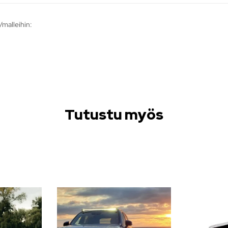
/malleihin:
Tutustu myös