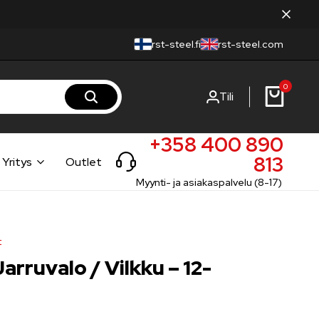
rst-steel.fi
rst-steel.com
0
Tili
+358 400 890
813
Yritys
Outlet
Myynti- ja asiakaspalvelu (8-17)
t
arruvalo / Vilkku – 12-