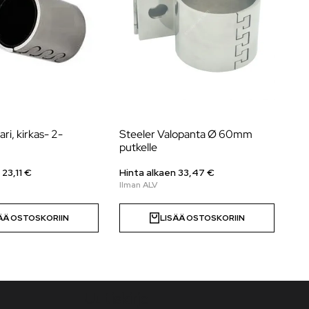
ri, kirkas- 2-
Steeler Valopanta Ø 60mm
Laz
putkelle
Ac
n
23,11
€
Hinta alkaen 33,47 €
Hi
ÄÄ OSTOSKORIIN
LISÄÄ OSTOSKORIIN
Uutiskirje