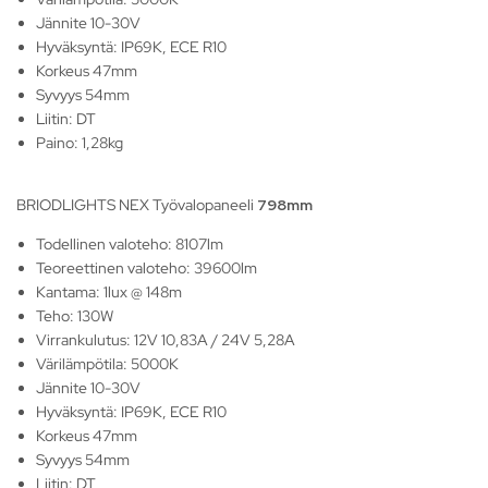
Jännite 10-30V
Hyväksyntä: IP69K, ECE R10
Korkeus 47mm
Syvyys 54mm
Liitin: DT
Paino: 1,28kg
BRIODLIGHTS NEX Työvalopaneeli
798mm
Todellinen valoteho: 8107lm
Teoreettinen valoteho: 39600lm
Kantama: 1lux @ 148m
Teho: 130W
Virrankulutus: 12V 10,83A / 24V 5,28A
Värilämpötila: 5000K
Jännite 10-30V
Hyväksyntä: IP69K, ECE R10
Korkeus 47mm
Syvyys 54mm
Liitin: DT