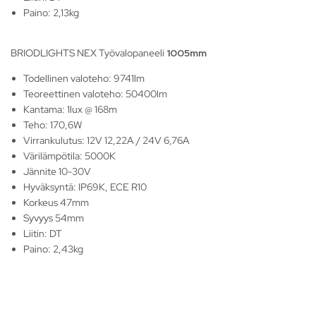
Paino: 2,13kg
BRIODLIGHTS NEX Työvalopaneeli
1005mm
Todellinen valoteho: 9741lm
Teoreettinen valoteho: 50400lm
Kantama: 1lux @ 168m
Teho: 170,6W
Virrankulutus: 12V 12,22A / 24V 6,76A
Värilämpötila: 5000K
Jännite 10-30V
Hyväksyntä: IP69K, ECE R10
Korkeus 47mm
Syvyys 54mm
Liitin: DT
Paino: 2,43kg