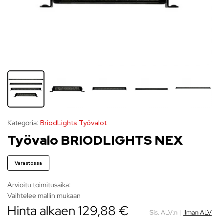
Kategoria:
BriodLights Työvalot
Työvalo BRIODLIGHTS NEX
Varastossa
Arvioitu toimitusaika:
Vaihtelee mallin mukaan
Hinta alkaen
129,88
€
Sis. ALV:n
|
Ilman ALV