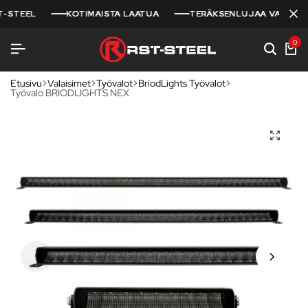
TEEL
TEEL
TEEL
KOTIMAISTA LAATUA
KOTIMAISTA LAATUA
KOTIMAISTA LAATUA
TERÄKSENLUJAA VARUSTELU
TERÄKSENLUJAA VARUSTELU
TERÄKSENLUJAA VARUSTELU
0
Etusivu
Valaisimet
Työvalot
BriodLights Työvalot
Työvalo BRIODLIGHTS NEX