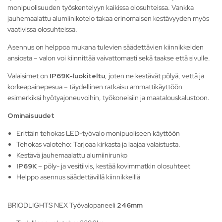
monipuolisuuden työskentelyyn kaikissa olosuhteissa. Vankka
jauhemaalattu alumiinikotelo takaa erinomaisen kestävyyden myös
vaativissa olosuhteissa.
Asennus on helppoa mukana tulevien säädettävien kiinnikkeiden
ansiosta – valon voi kiinnittää vaivattomasti sekä taakse että sivulle.
Valaisimet on
IP69K-luokiteltu
, joten ne kestävät pölyä, vettä ja
korkeapainepesua – täydellinen ratkaisu ammattikäyttöön
esimerkiksi hyötyajoneuvoihin, työkoneisiin ja maatalouskalustoon.
Ominaisuudet
Erittäin tehokas LED-työvalo monipuoliseen käyttöön
Tehokas valoteho: Tarjoaa kirkasta ja laajaa valaistusta.
Kestävä jauhemaalattu alumiinirunko
IP69K
– pöly- ja vesitiivis, kestää kovimmatkin olosuhteet
Helppo asennus säädettävillä kiinnikkeillä
BRIODLIGHTS NEX Työvalopaneeli
246mm