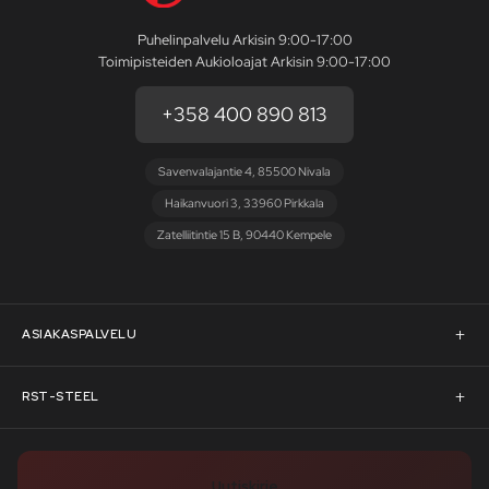
Puhelinpalvelu Arkisin 9:00-17:00
Toimipisteiden Aukioloajat Arkisin 9:00-17:00
+358 400 890 813
Savenvalajantie 4, 85500 Nivala
Haikanvuori 3, 33960 Pirkkala
Zatelliitintie 15 B, 90440 Kempele
ASIAKASPALVELU
Asiakaspalvelu
RST-STEEL
Pyydä tarjous
RST-Steelin tarina
Uutiskirje