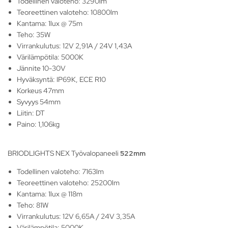
Todellinen valoteho: 3290lm
Teoreettinen valoteho: 10800lm
Kantama: 1lux @ 75m
Teho: 35W
Virrankulutus: 12V 2,91A / 24V 1,43A
Värilämpötila: 5000K
Jännite 10-30V
Hyväksyntä: IP69K, ECE R10
Korkeus 47mm
Syvyys 54mm
Liitin: DT
Paino: 1,106kg
BRIODLIGHTS NEX Työvalopaneeli
522mm
Todellinen valoteho: 7163lm
Teoreettinen valoteho: 25200lm
Kantama: 1lux @ 118m
Teho: 81W
Virrankulutus: 12V 6,65A / 24V 3,35A
Värilämpötila: 5000K