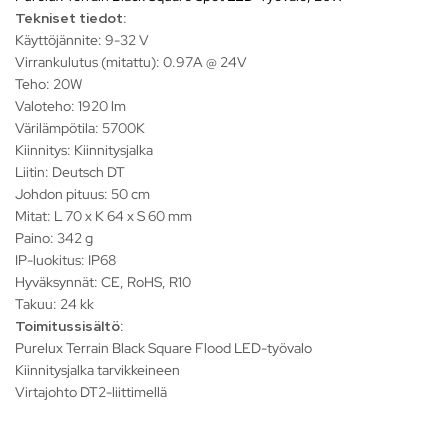
Tekniset tiedot:
Käyttöjännite: 9-32 V
Virrankulutus (mitattu): 0.97A @ 24V
Teho: 20W
Valoteho: 1920 lm
Värilämpötila: 5700K
Kiinnitys: Kiinnitysjalka
Liitin: Deutsch DT
Johdon pituus: 50 cm
Mitat: L 70 x K 64 x S 60 mm
Paino: 342 g
IP-luokitus: IP68
Hyväksynnät: CE, RoHS, R10
Takuu: 24 kk
Toimitussisältö
:
Purelux Terrain Black Square Flood LED-työvalo
Kiinnitysjalka tarvikkeineen
Virtajohto DT2-liittimellä