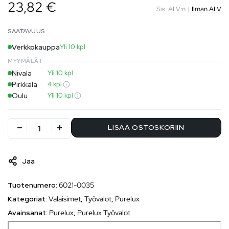
23,82 €
Sis. ALV:n
|
Ilman ALV
SAATAVUUS
Verkkokauppa
Yli 10 kpl
MYYMÄLÄT
Nivala
Yli 10 kpl
Pirkkala
4 kpl
Oulu
Yli 10 kpl
LISÄÄ OSTOSKORIIN
Jaa
Tuotenumero:
6021-0035
Kategoriat:
Valaisimet
,
Työvalot
,
Purelux
Avainsanat:
Purelux
,
Purelux Työvalot