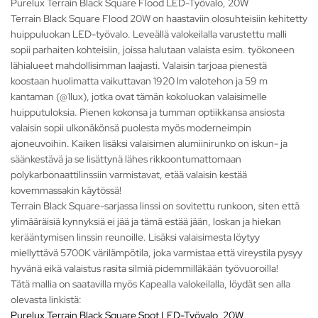
Purelux Terrain Black Square Flood LED-Työvalo, 20W
Terrain Black Square Flood 20W on haastaviin olosuhteisiin kehitetty
huippuluokan LED-työvalo. Leveällä valokeilalla varustettu malli
sopii parhaiten kohteisiin, joissa halutaan valaista esim. työkoneen
lähialueet mahdollisimman laajasti. Valaisin tarjoaa pienestä
koostaan huolimatta vaikuttavan 1920 lm valotehon ja 59 m
kantaman (@1lux), jotka ovat tämän kokoluokan valaisimelle
huipputuloksia. Pienen kokonsa ja tumman optiikkansa ansiosta
valaisin sopii ulkonäkönsä puolesta myös moderneimpin
ajoneuvoihin. Kaiken lisäksi valaisimen alumiinirunko on iskun- ja
säänkestävä ja se lisättynä lähes rikkoontumattomaan
polykarbonaattilinssiin varmistavat, etää valaisin kestää
kovemmassakin käytössä!
Terrain Black Square-sarjassa linssi on sovitettu runkoon, siten että
ylimääräisiä kynnyksiä ei jää ja tämä estää jään, loskan ja hiekan
kerääntymisen linssin reunoille. Lisäksi valaisimesta löytyy
miellyttävä 5700K värilämpötila, joka varmistaa että vireystila pysyy
hyvänä eikä valaistus rasita silmiä pidemmilläkään työvuoroilla!
Tätä mallia on saatavilla myös Kapealla valokeilalla, löydät sen alla
olevasta linkistä:
Purelux Terrain Black Square Spot LED-Työvalo, 20W