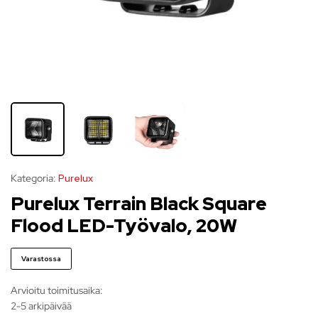
Kategoria:
Purelux
Purelux Terrain Black Square
Flood LED-Työvalo, 20W
Varastossa
Arvioitu toimitusaika:
2-5 arkipäivää