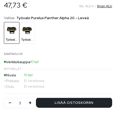
47,73 €
Sis. ALV:n
|
Ilman ALV
Valitse:
Työvalo Purelux Panther Alpha 20 - Leveä
Työvalo Purelux Panther Alpha 20 - Leveä
Työvalo Purelux Panther Alpha 20 - Kapea
SAATAVUUS
Verkkokauppa
10 kpl
MYYMÄLÄT
Nivala
10 kpl
Pirkkala
Ei varastossa
Oulu
Ei varastossa
LISÄÄ OSTOSKORIIN