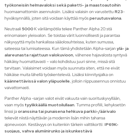
työkoneisiin helmavaloksi sekä paketti- ja maastoautoihin
huomaamattomiin asennuksiin. Lisäksi valaisin on varustettu
R23
-
hyväksynnällä, joten sitä voidaan käyttää myös
peruutusvalona
.
Neutraali
5000
K värilämpötila tekee Panther Alpha 20:stä
erinomaisen yleisvalon. Se toistaa värit luonnollisesti ja parantaa
näkyvyyttä myös hankalissa sääolosuhteissa, kuten sumussa,
sateessa tai lumisateessa. Kun tämä yhdistetään Alpha-sarjan
ylä- ja
alareunasta rajattuun valokuvioon
, vähenee hajavalosta syntyvä
häikäisy huomattavasti – valo kohdistuu juuri sinne, missä sitä
tarvitaan. Valaisimet voidaan myös suunnata siten, että ne eivät
häikäise muita lähellä työskenteleviä. Lisäksi kiinnitysjalka on
käännettävissä valon yläpuolelle
, jolloin riippuasennus onnistuu
vaivattomasti.
Panther Alpha -sarjan valot eivät vakuuta vain suorituskyvyllään,
vaan myös
tyylikkäällä muotoilullaan
. Tumma profiili, kehyksetön
linssi ja
oranssina tai punaisena hehkuva parkki-/äärivalo
tekevät niistä näyttävän ja modernin lisän mihin tahansa
ajoneuvoon. Kestävyys on kuitenkin tärkein valttikortti:
IP69K-
suojaus, vahva alumiinirunko ja iskunkestävä