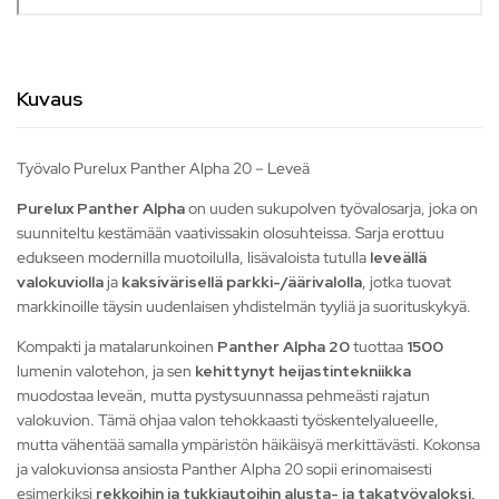
Kuvaus
Työvalo Purelux Panther Alpha 20 – Leveä
Purelux Panther Alpha
on uuden sukupolven työvalosarja, joka on
suunniteltu kestämään vaativissakin olosuhteissa. Sarja erottuu
edukseen modernilla muotoilulla, lisävaloista tutulla
leveällä
valokuviolla
ja
kaksivärisellä parkki-/äärivalolla
, jotka tuovat
markkinoille täysin uudenlaisen yhdistelmän tyyliä ja suorituskykyä.
Kompakti ja matalarunkoinen
Panther Alpha 20
tuottaa
1500
lumenin valotehon, ja sen
kehittynyt heijastintekniikka
muodostaa leveän, mutta pystysuunnassa pehmeästi rajatun
valokuvion. Tämä ohjaa valon tehokkaasti työskentelyalueelle,
mutta vähentää samalla ympäristön häikäisyä merkittävästi. Kokonsa
ja valokuvionsa ansiosta Panther Alpha 20 sopii erinomaisesti
esimerkiksi
rekkoihin ja tukkiautoihin alusta- ja takatyövaloksi,