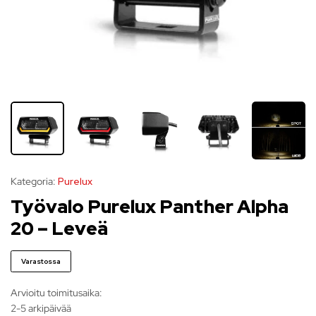
Kategoria:
Purelux
Työvalo Purelux Panther Alpha
20 – Leveä
Varastossa
Arvioitu toimitusaika:
2-5 arkipäivää