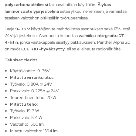
polykarbonaattilinssi
takaavat pitkän käyttöiän.
Älykäs
lämmönsäätelyjärjestelmä
estää ylikuumenemisen ja varmistaa
tasaisen valotehon pitkissäkin työrupeamissa.
Laaja
9–36 V
käyttöjännite mahdollistaa asennuksen sekä 12V- että
24V-järjestelmiin. Asennusta helpottaa
valmiiksi integroitu DT-
4-liitin
, jonka vastakappale sisältyy pakkaukseen. Panther Alpha 20
on myös
ECE R10 -hyväksytty
, eli se ei aiheuta radiohäiriöitä.
Tekniset tiedot:
Käyttöjännite: 9-36V
Mitattu virrankulutus
Työvalo: 0.80A @ 24V
Parkkivalo: 0.225A @ 24V
Teoreettinen teho: 20 W
Mitattu teho:
Työvalo: 19.3 W
Parkkivalo: 5.4 W
Valoteho: 1500 lm
Mitattu valoteho: 1394 lm