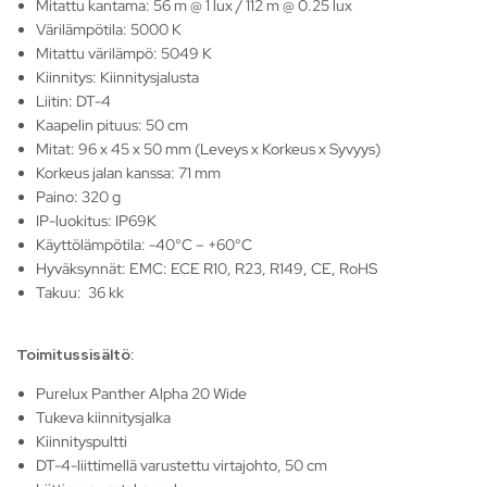
Mitattu kantama: 56 m @ 1 lux / 112 m @ 0.25 lux
Värilämpötila: 5000 K
Mitattu värilämpö: 5049 K
Kiinnitys: Kiinnitysjalusta
Liitin: DT-4
Kaapelin pituus: 50 cm
Mitat: 96 x 45 x 50 mm (Leveys x Korkeus x Syvyys)
Korkeus jalan kanssa: 71 mm
Paino: 320 g
IP-luokitus: IP69K
Käyttölämpötila: -40°C – +60°C
Hyväksynnät: EMC: ECE R10, R23, R149, CE, RoHS
Takuu: 36 kk
Toimitussisältö:
Purelux Panther Alpha 20 Wide
Tukeva kiinnitysjalka
Kiinnityspultti
DT-4-liittimellä varustettu virtajohto, 50 cm