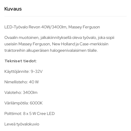
Kuvaus
LED-Työvalo Revon 40W/3400lm, Massey Ferguson
Ovaalin muotoinen, jalkakiinnityksellä oleva työvalo, joka sopii
useisiin Massey Ferguson, New Holland ja Case-merkkisiin
traktoreihin alkuperäisen halogeenivalaisimen tilalle.
Tekniset tiedot:
Käyttöjännite: 9-32V
Nimellisteho: 40 W
Valoteho: 3400lm
Värilämpötila: 6000K
Polttimot: 8 x 5 W Cree LED
Leveä työvalokuvio