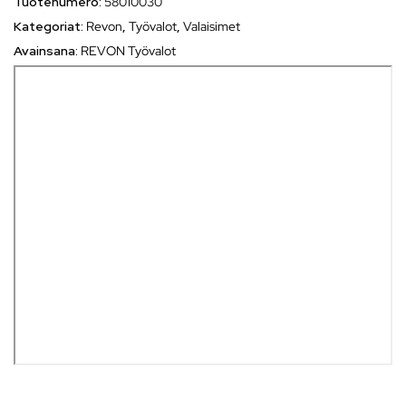
Tuotenumero:
58010030
Kategoriat:
Revon
,
Työvalot
,
Valaisimet
Avainsana:
REVON Työvalot