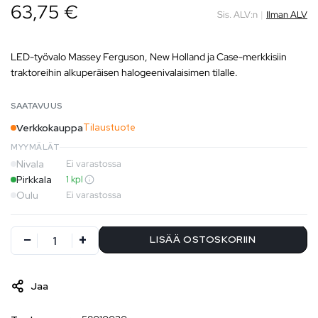
63,75 €
Sis. ALV:n
|
Ilman ALV
LED-työvalo Massey Ferguson, New Holland ja Case-merkkisiin
traktoreihin alkuperäisen halogeenivalaisimen tilalle.
SAATAVUUS
Verkkokauppa
Tilaustuote
MYYMÄLÄT
Nivala
Ei varastossa
Pirkkala
1 kpl
Oulu
Ei varastossa
LISÄÄ OSTOSKORIIN
Jaa