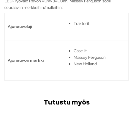
LED-Työvalo Revon 40W/3400lm, Massey Ferguson sopii
seuraaviin merkkeihin/malleihin:
Traktorit
Ajoneuvolaji
Case IH
Massey Ferguson
Ajoneuvon merkki
New Holland
Tutustu myös