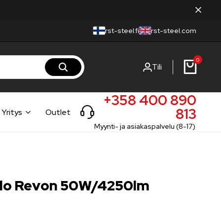
rst-steel.fi
rst-steel.com
0
Tili
+358 400 890
813
Yritys
Outlet
Myynti- ja asiakaspalvelu (8-17)
lo Revon 50W/4250lm