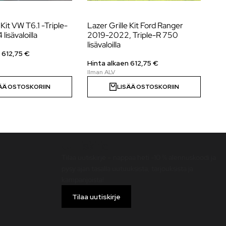
 Kit VW T6.1 -Triple-
Lazer Grille Kit Ford Ranger
Li
lisävaloilla
2019-2022, Triple-R 750
Ca
lisävaloilla
val
n
612,75
€
Hinta alkaen
612,75
€
Hi
ÄÄ OSTOSKORIIN
LISÄÄ OSTOSKORIIN
Uutiskirje
Tilaa uutiskirje – nappaa heti -10 % alennuskoodi ja
pysy ajan tasalla uutuuksista, tarjouksista ja
kampanjoista!
Tilaa uutiskirje