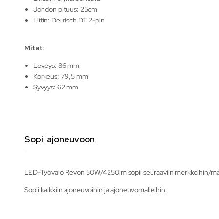
Johdon pituus: 25cm
Liitin: Deutsch DT 2-pin
Mitat:
Leveys: 86 mm
Korkeus: 79,5 mm
Syvyys: 62 mm
Sopii ajoneuvoon
LED-Työvalo Revon 50W/4250lm sopii seuraaviin merkkeihin/mal
Sopii kaikkiin ajoneuvoihin ja ajoneuvomalleihin.