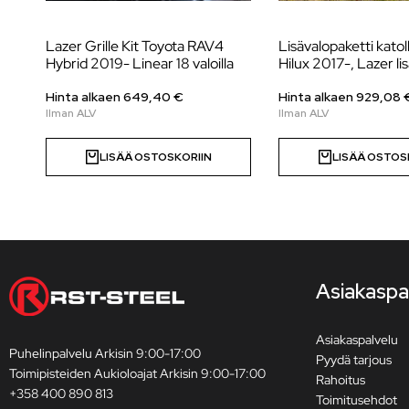
Lazer Grille Kit Toyota RAV4
Lisävalopaketti katol
Hybrid 2019- Linear 18 valoilla
Hilux 2017-, Lazer lis
Hinta alkaen
649,40
€
Hinta alkaen
929,08
LISÄÄ OSTOSKORIIN
LISÄÄ OSTOS
Asiakaspa
Asiakaspalvelu
Puhelinpalvelu Arkisin 9:00-17:00
Pyydä tarjous
Toimipisteiden Aukioloajat Arkisin 9:00-17:00
Rahoitus
+358 400 890 813
Toimitusehdot