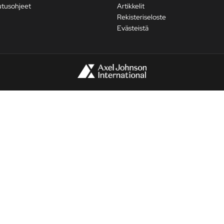
utusohjeet
Artikkelit
Rekisteriseloste
Evästeistä