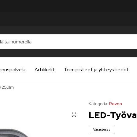
nnuspalvelu
Artikkelit
Toimipisteet ja yhteystiedot
/4250lm
Kategoria:
Revon
LED-Työva
Varastossa