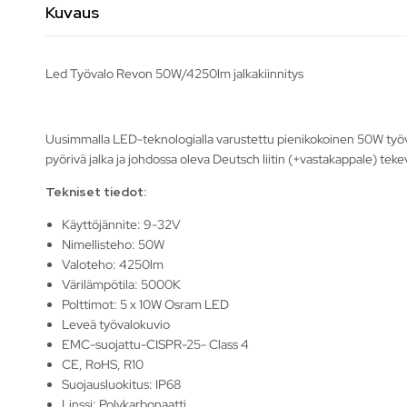
Kuvaus
Led Työvalo Revon 50W/4250lm jalkakiinnitys
Uusimmalla LED-teknologialla varustettu pienikokoinen 50W työval
pyörivä jalka ja johdossa oleva Deutsch liitin (+vastakappale) teke
Tekniset tiedot:
Käyttöjännite: 9-32V
Nimellisteho: 50W
Valoteho: 4250lm
Värilämpötila: 5000K
Polttimot: 5 x 10W Osram LED
Leveä työvalokuvio
EMC-suojattu-CISPR-25- Class 4
CE, RoHS, R10
Suojausluokitus: IP68
Linssi: Polykarbonaatti