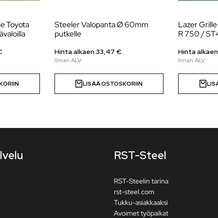
le Toyota
Steeler Valopanta Ø 60mm
Lazer Grille
ävaloilla
putkelle
R 750 / ST4 
€
Hinta alkaen 33,47 €
Hinta alkae
KORIIN
LISÄÄ OSTOSKORIIN
LIS
lvelu
RST-Steel
RST-Steelin tarina
rst-steel.com
Tukku-asiakkaaksi
Avoimet työpaikat