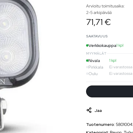
Arvioitu toimitusaika:
2-5 arkipäivää
71,71 €
SAATAVUUS
Verkkokauppa
1 kpl
MYYMÄLÄT
Nivala
1 kpl
Pirkkala
Ei varastossa
Oulu
Ei varastossa
Jaa
Tuotenumero:
5801004
Kategoriat:
Revon
,
Työv