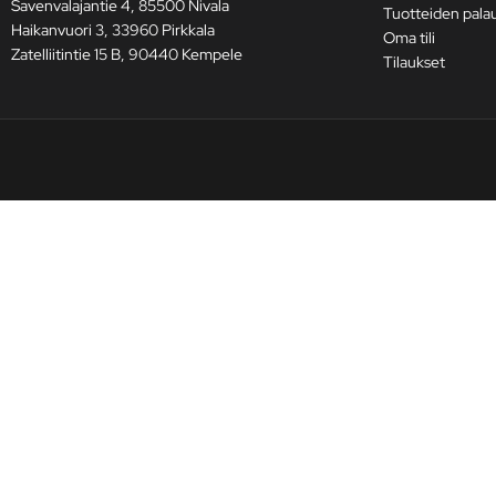
Savenvalajantie 4, 85500 Nivala
Tuotteiden pala
Haikanvuori 3, 33960 Pirkkala
Oma tili
Zatelliitintie 15 B, 90440 Kempele
Tilaukset