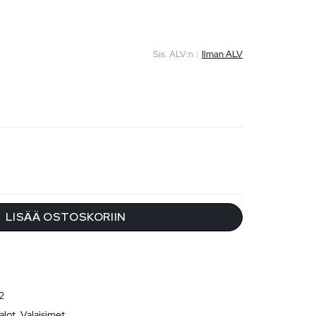
Sis. ALV:n
|
Ilman ALV
LISÄÄ OSTOSKORIIN
2
alot
,
Valaisimet