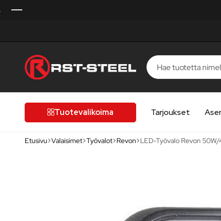
RST-
Kotimaista
Steel
laatua,
laatutietoiselle
Tuotevalikoima
Tarjoukset
Ase
autoilijalle
Etusivu
Valaisimet
Työvalot
Revon
LED-Työvalo Revon 50W