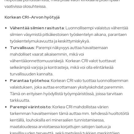
vaativissa olosuhteissa.
Korkean CRI-Arvon hyötyjä
Vähentää silmien rasitusta:
Luonnollisempi valaistus vähentää
silmien väsymistä pitkäkestoisen työskentelyn aikana, parantaen
työskentelymukavuutta ja keskittymiskykyä.
Turvallisuus:
Parempi näkyvyys auttaa havaitsemaan
mahdolliset vaarat aikaisemmin, mikä voi
vähentääonnettomuusriskejä. Korkean CRI valot tuottavat
selkeämpiä varjoja ja kontrasteja, mikä voi olla elintärkeää
turvallisuuden kannalta.
Parantaa työtehoa:
Korkean CRI valo tuottaa luonnollisemman
valaistuksen, joka auttaa erottamaan yksityiskohdat paremmin.
Tämä on erityisen hyödyllistä työympäristössä, joissa tarvitaan
tarkkuutta.
Parempi värintoisto:
Korkea CRI mahdollistaa värien
tarkemman havaitsemisen tämä auttaa mm. tehdessä huoltotöitä
kentällä, louhoksilla eri mineraalien tunnistamisessa,
maataloudessa arvioitaessa korjattujen satojen laatua ja
kasvillisuuden terveyttä, sekä metsässä tukkien merkintöjen