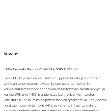
Kuvaus
LED-Työvalo Revon RTV631 – 63W CRI > 95
Uusin LED-työvalo on varustettu huipputekniikalla ja suunniteltu
tarkkaan tehokkuuden ja valon laadun parantamiseksi. Sen
korkealaatuiset komponentit takaavat luotettavan suorituskyvyn, ja
korkea CRI-arvo (>95) mahdollistaa luonnollisen värintoiston
valaistulla alueella, mikä helpottaa tarkkaa työskentelyä. Kehyksetön
linssi tuo myös käytännöllisyyttä: se vähentää likaantumista ja
helpottaa puhdistamista, mikä pitää valon kirkkaana pidempään