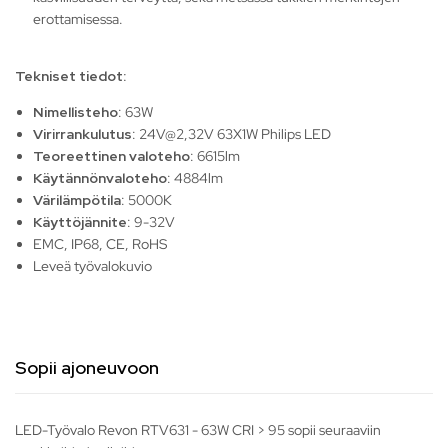
erottamisessa.
Tekniset tiedot:
Nimellisteho
: 63W
Vir
rankulutus
: 24V@2,32V 63X1W Philips LED
ir
Teoreettinen valoteho
: 6615lm
Käytännönvaloteho
: 4884lm
Värilämpötila
: 5000K
Käyttöjännite
: 9-32V
EMC, IP68, CE, RoHS
Leveä työvalokuvio
Sopii ajoneuvoon
LED-Työvalo Revon RTV631 - 63W CRI > 95 sopii seuraaviin