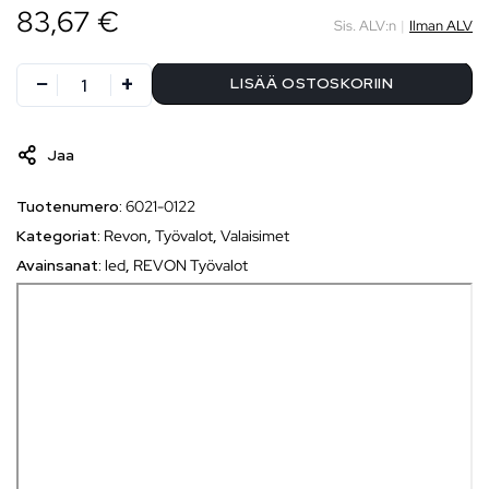
83,67 €
Sis. ALV:n
|
Ilman ALV
LISÄÄ OSTOSKORIIN
Jaa
Tuotenumero:
6021-0122
Kategoriat:
Revon
,
Työvalot
,
Valaisimet
Avainsanat:
led
,
REVON Työvalot