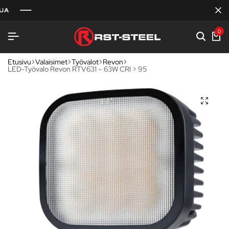
0
Etusivu
Valaisimet
Työvalot
Revon
LED-Työvalo Revon RTV631 – 63W CRI > 95