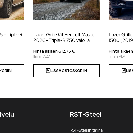
T5 -Triple-R
Lazer Grille Kit Renault Master
Lazer Grill
2020- Triple-R 750 valoilla
1500 (201
Hinta alkaen
612,75
€
Hinta alkae
KORIIN
LISÄÄ OSTOSKORIIN
LIS
lvelu
RST-Steel
RST-Steelin tarina