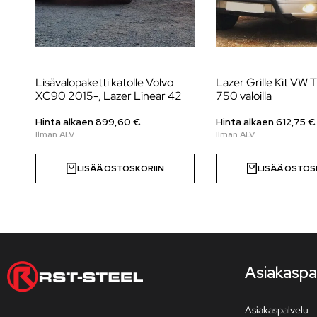
Lisävalopaketti katolle Volvo
Lazer Grille Kit VW 
XC90 2015-, Lazer Linear 42
750 valoilla
Hinta alkaen
899,60
€
Hinta alkaen
612,75
€
LISÄÄ OSTOSKORIIN
LISÄÄ OSTOS
Asiakaspa
Asiakaspalvelu