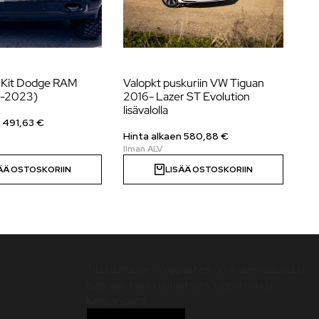
e Kit Dodge RAM
Valopkt puskuriin VW Tiguan
Laz
9-2023)
2016- Lazer ST Evolution
20
lisävalolla
n
491,63
€
Hi
Hinta alkaen
580,88
€
ÄÄ OSTOSKORIIN
LISÄÄ OSTOSKORIIN
Uutiskirje
Tilaa uutiskirje – nappaa heti -10 % alennuskoodi ja
pysy ajan tasalla uutuuksista, tarjouksista ja
kampanjoista!