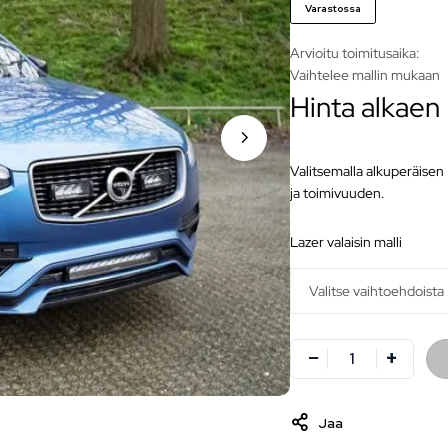
Varastossa
Arvioitu toimitusaika:
Vaihtelee mallin mukaan
Hinta alkaen
Valitsemalla alkuperäisen
ja toimivuuden.
lazer valaisin malli
Jaa