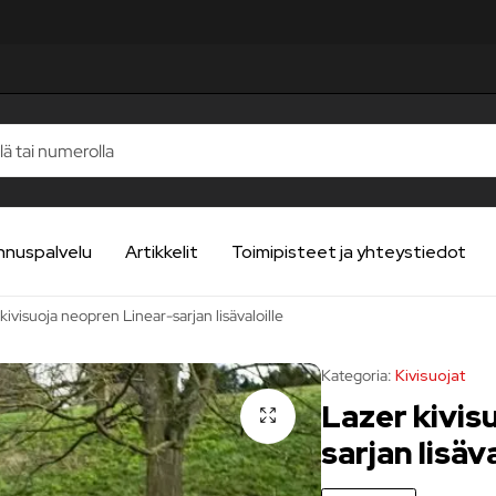
STELUA
STELUA
STELUA
STELUA
STELUA
nnuspalvelu
Artikkelit
Toimipisteet ja yhteystiedot
kivisuoja neopren Linear-sarjan lisävaloille
Kategoria:
Kivisuojat
Lazer kivis
sarjan lisäva