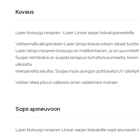
Kuvaus
Lazer kivisuoja neopren -Lazer Linear sarjan lisävalopaneeleille
Valitsemalla alkuperäisen Lazer lamps lisävarusteen takaat tuott
Lazer lamps neopren kivisuoja on mallikohtainen, ja on suunniteltu
Suojan tehtävänä on suojata lamppua turhalta kulumiselta, kivien 
ulkoisilta
mekaanisilta iskuilta. Suojaa myös auingon polttavalta UV säteilyl
Valitse oikea pituus valikosta oman valaisimesi mukaan
Sopii ajoneuvoon
Lazer kivisuoja neopren Linear-sarjan lisävaloille sopii seuraaviin