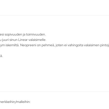
eesi sopivuuden ja toimivuuden.
 juuri sinun Linear valaisimelle.
ym iskemiltä. Neopreeni on pehmeä, joten ei vahingoita valaisimen pintoja
tä.
 merkkeihin/malleihin: