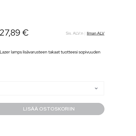
27,89
€
Sis. ALV:n
|
Ilman ALV
 Lazer lamps lisävarusteen takaat tuotteesi sopivuuden
LISÄÄ OSTOSKORIIN