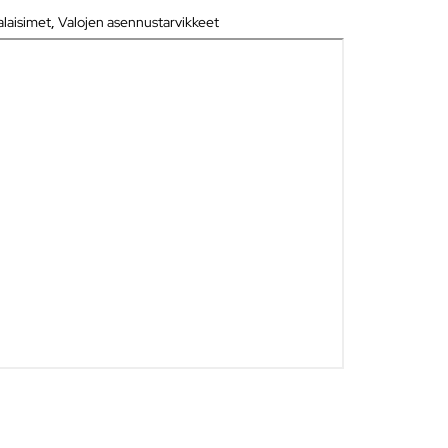
alaisimet
,
Valojen asennustarvikkeet