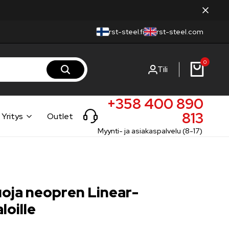
rst-steel.fi
rst-steel.com
0
Tili
+358 400 890
813
Yritys
Outlet
Myynti- ja asiakaspalvelu (8-17)
uoja neopren Linear-
loille