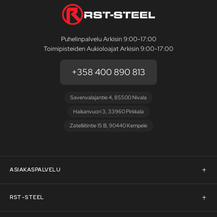
Puhelinpalvelu Arkisin 9:00-17:00
Toimipisteiden Aukioloajat Arkisin 9:00-17:00
+358 400 890 813
Savenvalajantie 4, 85500 Nivala
Haikanvuori 3, 33960 Pirkkala
Zatelliitintie 15 B, 90440 Kempele
ASIAKASPALVELU
Asiakaspalvelu
RST-STEEL