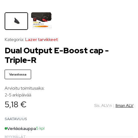
Kategoria:
Lazer tarvikkeet
Dual Output E-Boost cap -
Triple-R
Varastossa
Arvioitu toimitusaika:
2-5 arkipäivää
5,18 €
Sis. ALV:n
|
Ilman ALV
SAATAVUUS
Verkkokauppa
5 kpl
MYYMÄLÄT