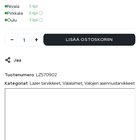
Nivala
5 kpl
Pirkkala
6 kpl
Oulu
3 kpl
LISÄÄ OSTOSKORIIN
Jaa
Tuotenumero:
LZ570902
Kategoriat:
Lazer tarvikkeet
,
Valaisimet
,
Valojen asennustarvikkeet