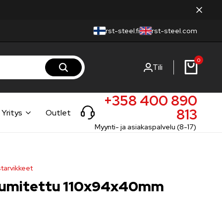
rst-steel.fi
rst-steel.com
0
Tili
+358 400 890
813
Yritys
Outlet
Myynti- ja asiakaspalvelu (8-17)
tarvikkeet
 kumitettu 110x94x40mm