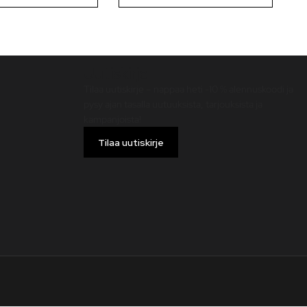
Uutiskirje
Tilaa uutiskirje – nappaa heti -10 % alennuskoodi ja
pysy ajan tasalla uutuuksista, tarjouksista ja
kampanjoista!
Tilaa uutiskirje