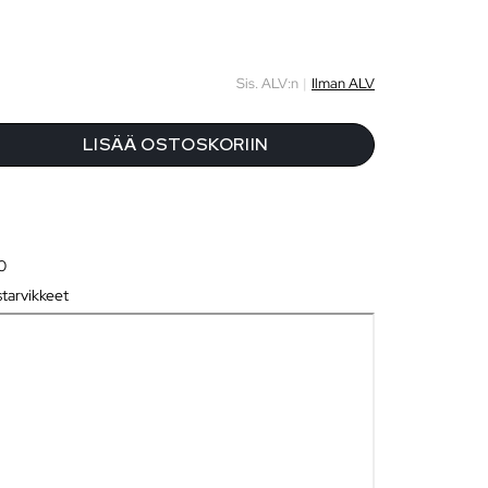
Sis. ALV:n
|
Ilman ALV
LISÄÄ OSTOSKORIIN
0
tarvikkeet