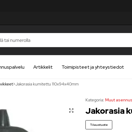
nnuspalvelu
Artikkelit
Toimipisteet ja yhteystiedot
vikkeet
Jakorasia kumitettu 110x94x40mm
Kategoria:
Muut asennus
Jakorasia
Tilaustuote