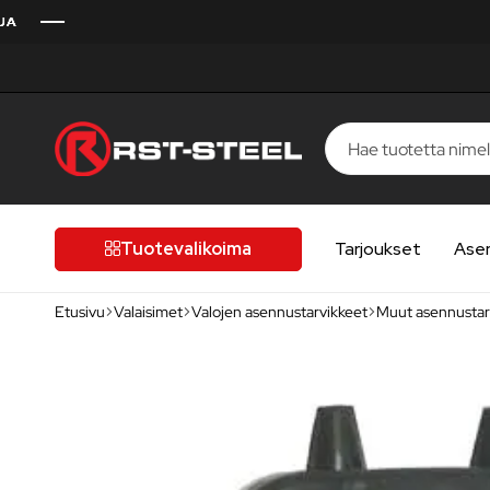
RST-
Kotimaista
Steel
laatua,
laatutietoiselle
Tuotevalikoima
Tarjoukset
Ase
autoilijalle
Etusivu
Valaisimet
Valojen asennustarvikkeet
Muut asennustar