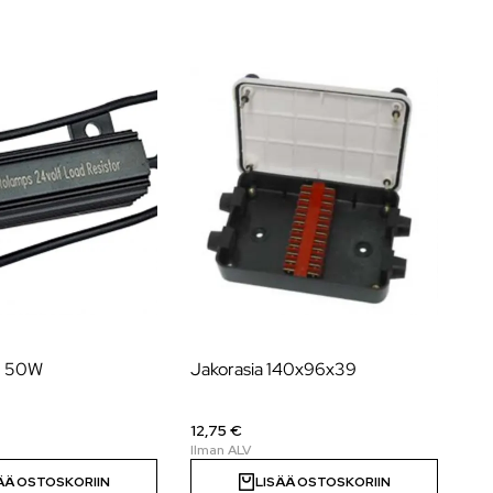
, 50W
Jakorasia 140x96x39
Ke
me
12,75 €
5,
ÄÄ OSTOSKORIIN
LISÄÄ OSTOSKORIIN