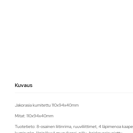
Kuvaus
Jakorasia kumitettu 110x94x40mm
Mitat: 110x94x40mm
Tuotetieto: 8-osainen liitinrima, ruuviliittimet, 4 läpimenoa kaapel
kumirunko, läpinäkyvä muovikansi, pöly-/roiskevesisuojattu