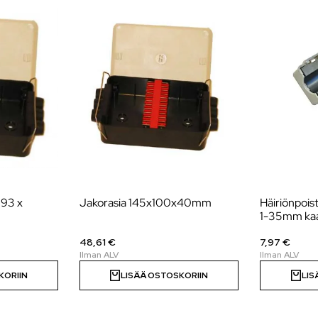
 93 x
Jakorasia 145x100x40mm
Häiriönpoista
1-35mm kaap
48,61 €
7,97 €
KORIIN
LISÄÄ OSTOSKORIIN
LIS