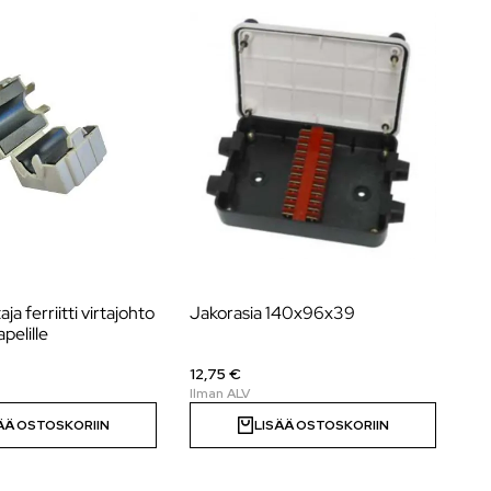
ja ferriitti virtajohto
Jakorasia 140x96x39
Ja
elille
12,75 €
16
ÄÄ OSTOSKORIIN
LISÄÄ OSTOSKORIIN