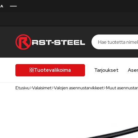
RST-
Kotimaista
Steel
laatua,
laatutietoiselle
Tuotevalikoima
Tarjoukset
Ase
autoilijalle
Etusivu
Valaisimet
Valojen asennustarvikkeet
Muut asennustar