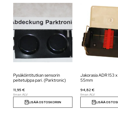
Pysäköintitutkan sensorin
Jakorasia ADR 153 x
peitetulppa pari. (Parktronic)
55mm
11,95 €
94,82 €
LISÄÄ OSTOSKORIIN
LISÄÄ OSTOS