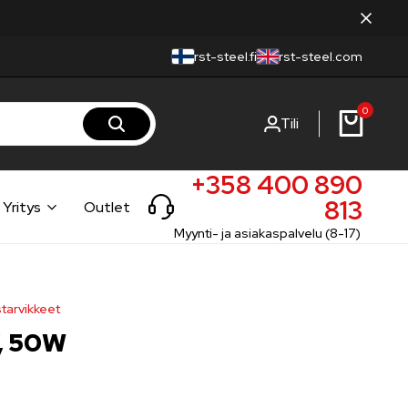
rst-steel.fi
rst-steel.com
0
Tili
+358 400 890
813
Yritys
Outlet
Myynti- ja asiakaspalvelu (8-17)
tarvikkeet
, 50W