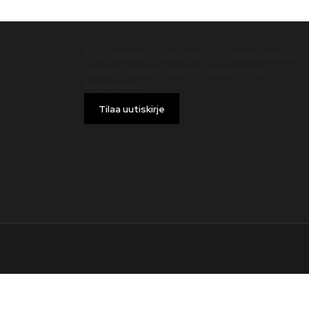
Uutiskirje
Tilaa uutiskirje – nappaa heti -10 % alennuskoodi ja
pysy ajan tasalla uutuuksista, tarjouksista ja
kampanjoista!
Tilaa uutiskirje