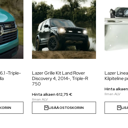
6.1 -Triple-
Lazer Grille Kit Land Rover
Lazer Linear
la
Discovery 4, 2014-, Triple-R
Kilpiteline p
750
Hinta alkae
Hinta alkaen
612,75
€
KORIIN
LISÄÄ OSTOSKORIIN
LIS