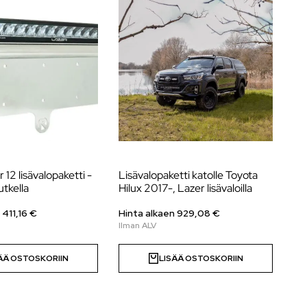
 12 lisävalopaketti -
Lisävalopaketti katolle Toyota
La
utkella
Hilux 2017-, Lazer lisävaloilla
20
val
n
411,16
€
Hinta alkaen
929,08
€
Hi
ÄÄ OSTOSKORIIN
LISÄÄ OSTOSKORIIN