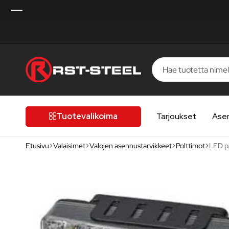
RST-
Kotimaista
Steel
laatua,
laatutietoiselle
Tuotevalikoima
Tarjoukset
Ase
autoilijalle
Etusivu
Valaisimet
Valojen asennustarvikkeet
Polttimot
LED pä