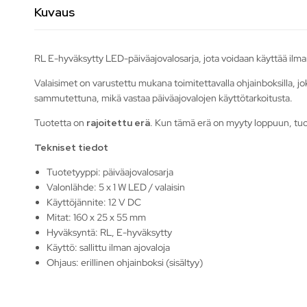
Kuvaus
RL E-hyväksytty LED-päiväajovalosarja, jota voidaan käyttää ilman 
Valaisimet on varustettu mukana toimitettavalla ohjainboksilla, jo
sammutettuna, mikä vastaa päiväajovalojen käyttötarkoitusta.
Tuotetta on
rajoitettu erä
. Kun tämä erä on myyty loppuun, tuot
Tekniset tiedot
Tuotetyyppi: päiväajovalosarja
Valonlähde: 5 x 1 W LED / valaisin
Käyttöjännite: 12 V DC
Mitat: 160 x 25 x 55 mm
Hyväksyntä: RL, E-hyväksytty
Käyttö: sallittu ilman ajovaloja
Ohjaus: erillinen ohjainboksi (sisältyy)