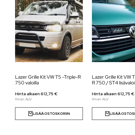
Lazer Grille Kit VW T5 -Triple-R
Lazer Grille Kit VW T
750 valoilla
R 750 / ST4 lisävaloil
Hinta alkaen
612,75
€
Hinta alkaen
612,75
€
LISÄÄ OSTOSKORIIN
LISÄÄ OSTOS