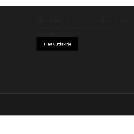
Uutiskirje
Tilaa uutiskirje – nappaa heti -10 % alennuskoodi ja
pysy ajan tasalla uutuuksista, tarjouksista ja
kampanjoista!
Tilaa uutiskirje