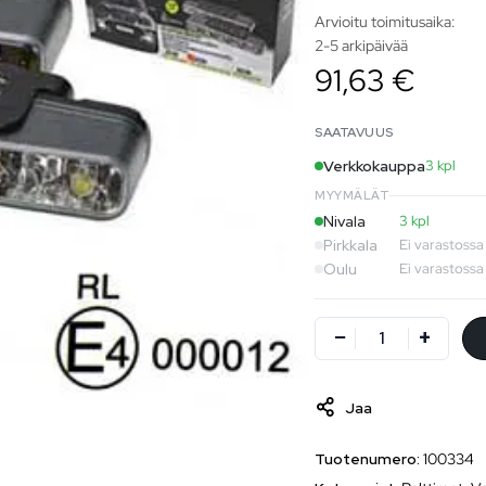
Arvioitu toimitusaika:
2-5 arkipäivää
91,63 €
SAATAVUUS
Verkkokauppa
3 kpl
MYYMÄLÄT
Nivala
3 kpl
Pirkkala
Ei varastossa
Oulu
Ei varastossa
Jaa
Tuotenumero:
100334