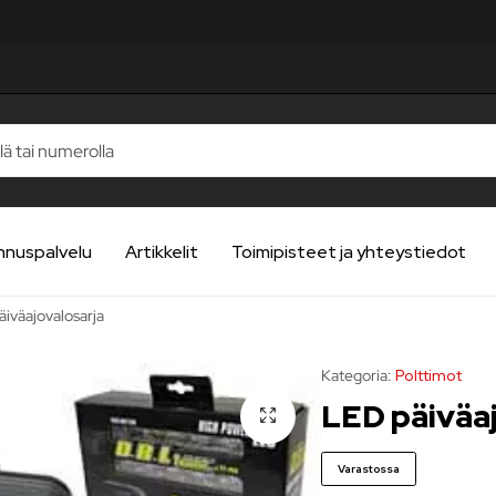
nnuspalvelu
Artikkelit
Toimipisteet ja yhteystiedot
iväajovalosarja
Kategoria:
Polttimot
LED päiväa
Varastossa