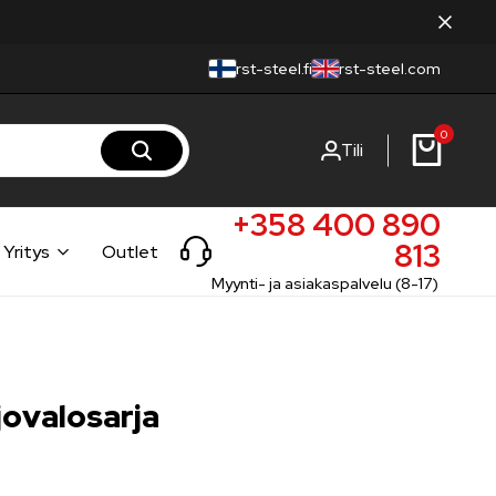
rst-steel.fi
rst-steel.com
0
Tili
+358 400 890
813
Yritys
Outlet
Myynti- ja asiakaspalvelu (8-17)
jovalosarja