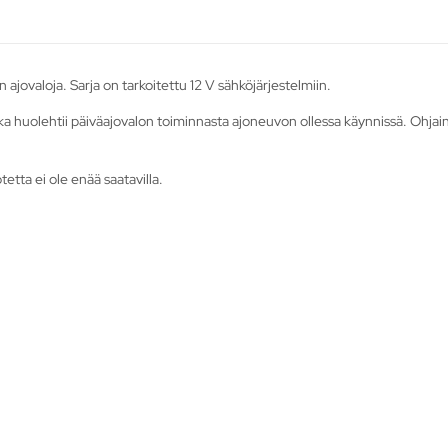
ajovaloja. Sarja on tarkoitettu 12 V sähköjärjestelmiin.
ka huolehtii päiväajovalon toiminnasta ajoneuvon ollessa käynnissä. Ohjain
etta ei ole enää saatavilla.